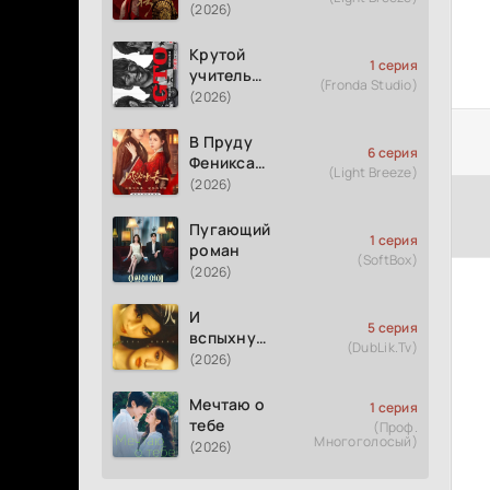
(2026)
Крутой
1 серия
учитель
(Fronda Studio)
Онидзука
(2026)
GTO
(2026)
В Пруду
6 серия
Феникса
(Light Breeze)
рождается
(2026)
весна
Пугающий
1 серия
роман
(SoftBox)
(2026)
И
5 серия
вспыхнуло
(DubLik.Tv)
пламя
(2026)
Мечтаю о
1 серия
тебе
(Проф.
Многоголосый)
(2026)