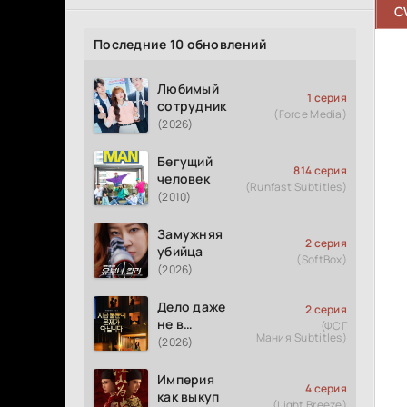
C
Последние 10 обновлений
Любимый
1 серия
сотрудник
(Force Media)
(2026)
Бегущий
814 серия
человек
(Runfast.Subtitles)
(2010)
Замужняя
2 серия
убийца
(SoftBox)
(2026)
Дело даже
2 серия
не в
(ФСГ
Мания.Subtitles)
измене
(2026)
Империя
4 серия
как выкуп
(Light Breeze)