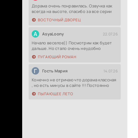
Дорама очень понравилась. Озвучка как
всегда на высоте, спасибо за все серии
ВОСТОЧНЫЙ ДВОРЕЦ
A
AsyaLoony
22.07.26
Начало веселое)) Посмотрим как будет
дальше. Но стало очень неудобно
ПУГАЮЩИЙ РОМАН
Г
Гость Мария
14.07.26
Конечно не отричаю что дорама классная
, но есть минусы в сайте !!! Постоянно
ПЫЛАЮЩЕЕ ЛЕТО