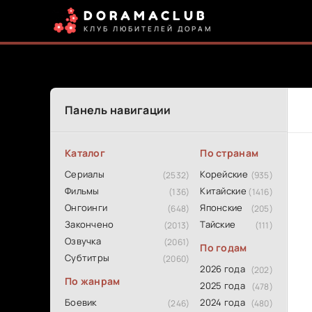
DORAMACLUB
КЛУБ ЛЮБИТЕЛЕЙ ДОРАМ
Панель навигации
Каталог
По странам
Сериалы
Корейские
(2532)
(935)
Фильмы
Китайские
(136)
(1416)
Онгоинги
Японские
(648)
(205)
Закончено
Тайские
(2013)
(111)
Озвучка
(2061)
По годам
Субтитры
(2060)
2026 года
(202)
По жанрам
2025 года
(478)
Боевик
2024 года
(246)
(480)