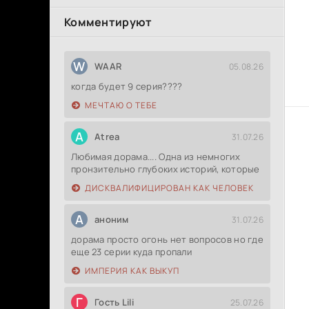
Комментируют
W
WAAR
05.08.26
когда будет 9 серия????
МЕЧТАЮ О ТЕБЕ
A
Atrea
31.07.26
Любимая дорама.... Одна из немногих
пронзительно глубоких историй, которые
ДИСКВАЛИФИЦИРОВАН КАК ЧЕЛОВЕК
А
аноним
31.07.26
дорама просто огонь нет вопросов но где
еще 23 серии куда пропали
ИМПЕРИЯ КАК ВЫКУП
Г
Гость Lili
25.07.26