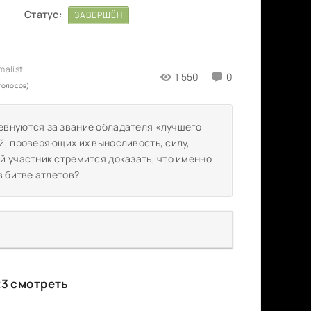
Статус:
ЗАВЕРШЁН
1 550
0
голосов)
евнуются за звание обладателя «лучшего
й, проверяющих их выносливость, силу,
й участник стремится доказать, что именно
в битве атлетов?
23 смотреть