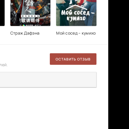
Страж Дафэна
Мой сосед – кумихо
ОСТАВИТЬ ОТЗЫВ
лей.