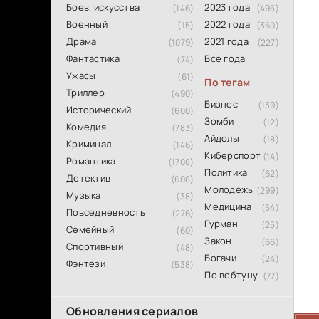
Боев. искусства
2023 года
(146)
(495)
Военный
2022 года
(15)
(360)
Драма
2021 года
(1079)
(227)
Фантастика
Все года
(74)
Ужасы
(61)
По тегам
Триллер
(490)
Бизнес
(139)
Исторический
(600)
Зомби
(12)
Комедия
(783)
Айдолы
(18)
Криминал
(146)
Киберспорт
(14)
Романтика
(1708)
Политика
(62)
Детектив
(608)
Молодежь
(299)
Музыка
(38)
Медицина
(54)
Повседневность
(276)
Гурман
(25)
Семейный
(60)
Закон
(66)
Спортивный
(48)
Богачи
(24)
Фэнтези
(538)
По вебтуну
(77)
Обновления сериалов