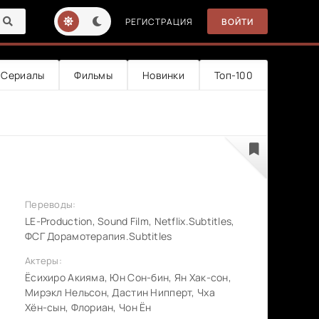
РЕГИСТРАЦИЯ
ВОЙТИ
Сериалы
Фильмы
Новинки
Топ-100
Переводы:
LE-Production, Sound Film, Netflix.Subtitles,
ФСГ Дорамотерапия.Subtitles
Актеры:
Ёсихиро Акияма, Юн Сон-бин, Ян Хак-сон,
Мирэкл Нельсон, Дастин Нипперт, Чха
Хён-сын, Флориан, Чон Ён