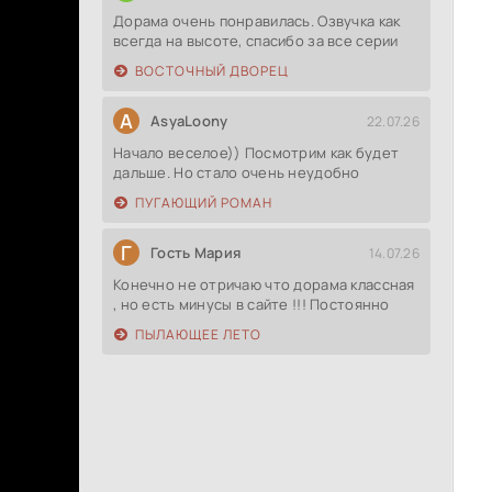
Дорама очень понравилась. Озвучка как
всегда на высоте, спасибо за все серии
ВОСТОЧНЫЙ ДВОРЕЦ
A
AsyaLoony
22.07.26
Начало веселое)) Посмотрим как будет
дальше. Но стало очень неудобно
ПУГАЮЩИЙ РОМАН
Г
Гость Мария
14.07.26
Конечно не отричаю что дорама классная
, но есть минусы в сайте !!! Постоянно
ПЫЛАЮЩЕЕ ЛЕТО