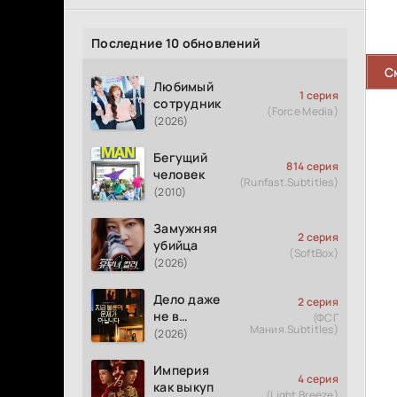
Последние 10 обновлений
С
Любимый
1 серия
сотрудник
(Force Media)
(2026)
Бегущий
814 серия
человек
(Runfast.Subtitles)
(2010)
Замужняя
2 серия
убийца
(SoftBox)
(2026)
Дело даже
2 серия
не в
(ФСГ
Мания.Subtitles)
измене
(2026)
Империя
4 серия
как выкуп
(Light Breeze)