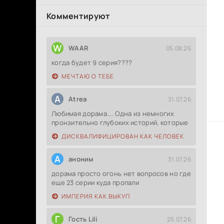
Комментируют
W
WAAR
05.08.26
когда будет 9 серия????
МЕЧТАЮ О ТЕБЕ
A
Atrea
31.07.26
Любимая дорама.... Одна из немногих
пронзительно глубоких историй, которые
ДИСКВАЛИФИЦИРОВАН КАК ЧЕЛОВЕК
А
аноним
31.07.26
дорама просто огонь нет вопросов но где
еще 23 серии куда пропали
ИМПЕРИЯ КАК ВЫКУП
Г
Гость Lili
25.07.26