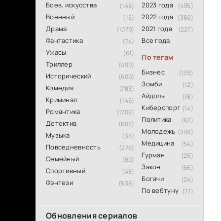
Боев. искусства
2023 года
(146)
(495)
Военный
2022 года
(15)
(360)
Драма
2021 года
(1079)
(227)
Фантастика
Все года
(74)
Ужасы
(61)
По тегам
Триллер
(490)
Бизнес
(139)
Исторический
(600)
Зомби
(12)
Комедия
(783)
Айдолы
(18)
Криминал
(146)
Киберспорт
(14)
Романтика
(1708)
Политика
(62)
Детектив
(608)
Молодежь
(299)
Музыка
(38)
Медицина
(54)
Повседневность
(276)
Гурман
(25)
Семейный
(60)
Закон
(66)
Спортивный
(48)
Богачи
(24)
Фэнтези
(538)
По вебтуну
(77)
Обновления сериалов