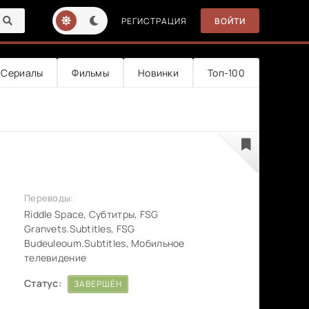
РЕГИСТРАЦИЯ
ВОЙТИ
Сериалы
Фильмы
Новинки
Топ-100
Переводы:
Riddle Space, Субтитры, FSG
Granvets.Subtitles, FSG
Budeuleoum.Subtitles, Мобильное
телевидение
Статус:
ЗАВЕРШЁН