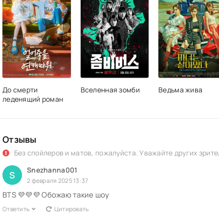
До смерти
Вселенная зомби
Ведьма жива
леденящий роман
Отзывы
Без спойлеров и матов, пожалуйста. Уважайте других зрите
Snezhanna001
S
2 февраля 2025 13:37
BTS 💜💜💜 Обожаю такие шоу
Ответить
Цитировать