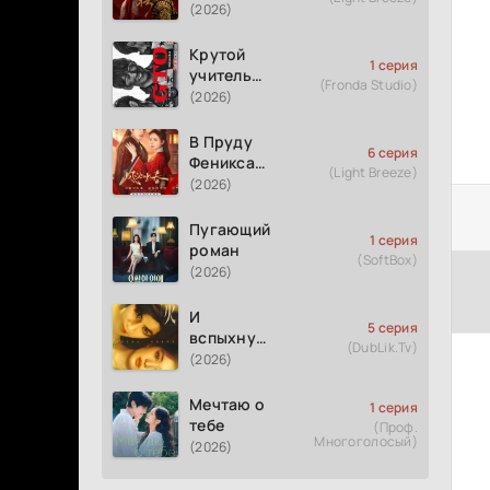
(2026)
Крутой
1 серия
учитель
(Fronda Studio)
Онидзука
(2026)
GTO
(2026)
В Пруду
6 серия
Феникса
(Light Breeze)
рождается
(2026)
весна
Пугающий
1 серия
роман
(SoftBox)
(2026)
И
5 серия
вспыхнуло
(DubLik.Tv)
пламя
(2026)
Мечтаю о
1 серия
тебе
(Проф.
Многоголосый)
(2026)