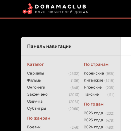
DORAMACLUB
КЛУБ ЛЮБИТЕЛЕЙ ДОРАМ
Панель навигации
Каталог
По странам
Сериалы
Корейские
(2532)
(935)
Фильмы
Китайские
(136)
(1416)
Онгоинги
Японские
(648)
(205)
Закончено
Тайские
(2013)
(111)
Озвучка
(2061)
По годам
Субтитры
(2060)
2026 года
(202)
По жанрам
2025 года
(478)
Боевик
2024 года
(246)
(480)