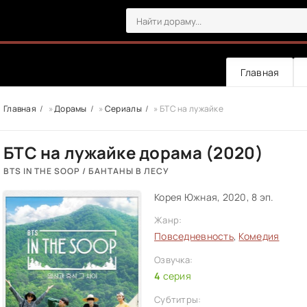
Главная
Главная
»
Дорамы
»
Сериалы
» БТС на лужайке
БТС на лужайке дорама (2020)
BTS IN THE SOOP / БАНТАНЫ В ЛЕСУ
Корея Южная, 2020, 8 эп.
Жанр:
Повседневность
,
Комедия
Озвучка:
4
серия
Субтитры: