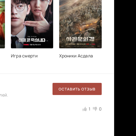
Игра смерти
Хроники Асдала
ОСТАВИТЬ ОТЗЫВ
лей.
1
0