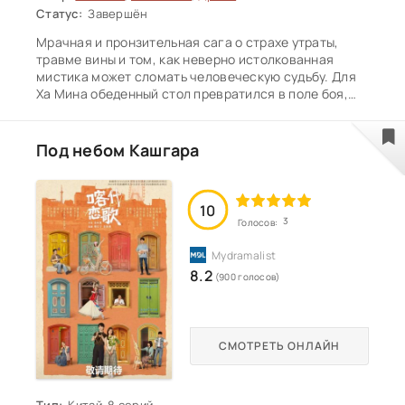
Статус:
Завершён
Мрачная и пронзительная сага о страхе утраты,
травме вины и том, как неверно истолкованная
мистика может сломать человеческую судьбу. Для
Ха Мина обеденный стол превратился в поле боя,
где каждый укус ощущался как шаг к неизбежной
трагедии. Его романтические отношения с Рё Ын
становятся последней попыткой вырваться из плена
Под небом Кашгара
многолетней паранойи и построить нормальное
будущее. Дорама держит в постоянном напряжении,
детально раскрывая психологию героя,
10
застрявшего в собственных страхах, и постепенно
3
Голосов:
подводит зрителя к шокирующему сюжетному
твисту, раскрывающему истинный смысл
таинственного
8.2
(900 голосов)
СМОТРЕТЬ ОНЛАЙН
Тип:
Китай, 8 серий