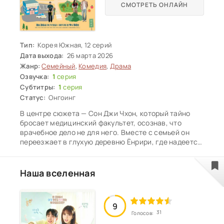
СМОТРЕТЬ ОНЛАЙН
Тип:
Корея Южная, 12 серий
Дата выхода:
26 марта 2026
Жанр:
Семейный
,
Комедия
,
Драма
Озвучка:
1
серия
Субтитры:
1
серия
Статус:
Онгоинг
В центре сюжета — Сон Джи Чхон, который тайно
бросает медицинский факультет, осознав, что
врачебное дело не для него. Вместе с семьей он
переезжает в глухую деревню Ёнрири, где надеется
найти свое истинное призвание. Там он встречает
Им Бо Ми, дочь местных лидеров общины. На фоне
конфликта между городскими бизнесменами и
Наша вселенная
сельскими жителями разворачивается история
любви нового поколения, которому предстоит
сделать непростой выбор между ожиданиями
9
родителей и собственным счастьем.
31
Голосов: