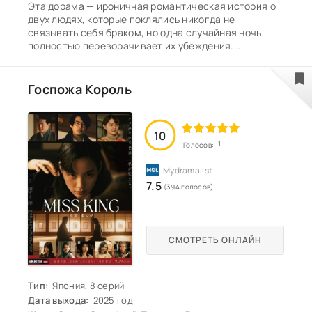
Эта дорама — ироничная романтическая история о
двух людях, которые поклялись никогда не
связывать себя браком, но одна случайная ночь
полностью переворачивает их убеждения.
Наследник крупной корпорации Кан Ду Джун,
живущий ради семьи и бизнеса, и холодная
карьеристка Чан Хи Вон, давно вычеркнувшая
Госпожа Король
любовь из своей жизни, неожиданно оказываются
втянутыми в отношения, к которым никто из них не
был готов.
10
1
Голосов:
7.5
(394 голосов)
СМОТРЕТЬ ОНЛАЙН
Тип:
Япония, 8 серий
Дата выхода:
2025 год