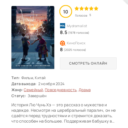
постепенно замечают, что между ними возникает
нечто большее, чем просто обязанность.
10
5
Голосов:
8.5
(1978 голосов)
8
(2025 голосов)
СМОТРЕТЬ ОНЛАЙН
Тип:
Фильм, Китай
Дата выхода:
2 ноября 2024
Жанр:
Семейный
,
Повседневность
,
Драма
Статус:
Завершён
История Лю Чунь Хэ — это рассказ о мужестве и
надежде. Несмотря на церебральный паралич, он не
сдаётся перед трудностями и стремится доказать,
что способен на большее. Поддерживая бабушку в
её стремлении выступить на сцене, герой