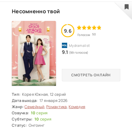
постепенно осознаёт собственные желания и
мечты. Судьбоносное лето становится для него
Несомненно твой
точкой отсчёта, после которой он решается
изменить свою жизнь и отправиться навстречу
неизвестности.
9.6
50
Голосов:
9.1
(99 голосов)
СМОТРЕТЬ ОНЛАЙН
Тип:
Корея Южная, 12 серий
Дата выхода:
17 января 2026
Жанр:
Семейный
,
Романтика
,
Комедия
Озвучка:
10
серия
Субтитры:
10
серия
Статус:
Онгоинг