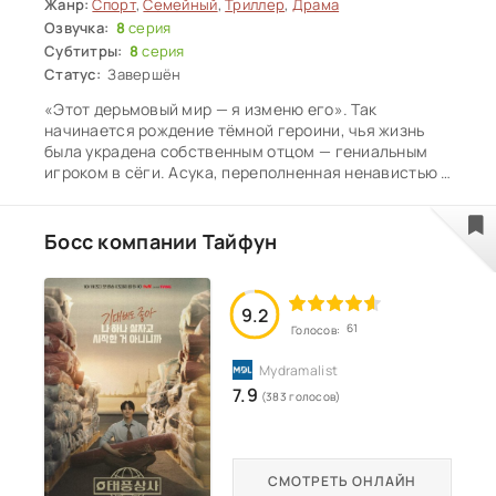
Жанр:
Спорт
,
Семейный
,
Триллер
,
Драма
Озвучка:
8
серия
Субтитры:
8
серия
Статус:
Завершён
«Этот дерьмовый мир — я изменю его». Так
начинается рождение тёмной героини, чья жизнь
была украдена собственным отцом — гениальным
игроком в сёги. Асука, переполненная ненавистью и
болью, пробуждает в себе скрытые способности и с
неукротимой решимостью начинает путь возмездия,
пытаясь вернуть контроль над своей судьбой.
Босс компании Тайфун
9.2
61
Голосов:
7.9
(383 голосов)
СМОТРЕТЬ ОНЛАЙН