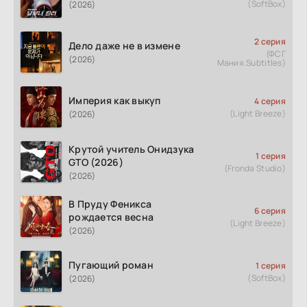
(SoftBox)
(2026)
2 серия
Дело даже не в измене
(ФСГ
(2026)
Мания.Subtitles)
Империя как выкуп
4 серия
(Light Breeze)
(2026)
Крутой учитель Онидзука
1 серия
GTO (2026)
(Fronda Studio)
(2026)
В Пруду Феникса
6 серия
рождается весна
(Light Breeze)
(2026)
Пугающий роман
1 серия
(SoftBox)
(2026)