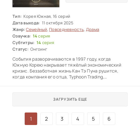
Тип:
Корея Южная, 16 серий
Дата выхода:
11 октября 2025
Жанр:
Семейный
,
Повседневность
,
Драма
Озвучка:
14
серия
Субтитры:
14
серия
Статус:
Онгоинг
События разворачиваются в 1997 году, когда
Южную Корею накрывает тяжёлый экономический
кризис. Беззаботная жизнь Кан Тэ Пуна рушится,
когда компания его отца, Typhoon Trading,
оказывается на грани банкротства, а сам отец
внезапно умирает. Парень решает взять всё в свои
руки, чтобы спасти семейное дело. Вместе с
ЗАГРУЗИТЬ ЕЩЕ
преданной сотрудницей О Ми Сон, простой и
трудолюбивой девушкой, он начинает трудный путь
взросления и борьбы за выживание компании.
1
2
3
4
5
6