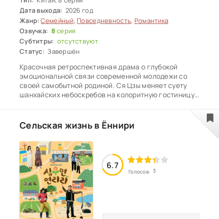
Дата выхода:
2026 год
Жанр:
Семейный
,
Повседневность
,
Романтика
Озвучка:
8
серия
Субтитры:
отсутствуют
Статус:
Завершён
Красочная ретроспективная драма о глубокой
эмоциональной связи современной молодежи со
своей самобытной родиной. Ся Цзы меняет суету
шанхайских небоскребов на колоритную гостиницу
«Колокольчик верблюда» в родном Кашгаре, где
случайная встреча с обманутым авантюристом
Чжоу Хэнчжи перерастает в совместный бизнес-
Сельская жизнь в Ëннири
проект и нежное чувство. Её подруги тоже ищут свое
место под солнцем: Лайли мечтает сохранить
угасающее искусство создания традиционной
глиняной посуды, а звезда местного ансамбля
6.7
песни и пляски Минаваэр разрывается между зовом
3
Голосов:
сердца и ожиданиями родственников. Плетя
поэтичное