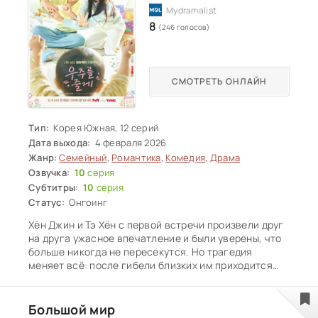
8
(246 голосов)
СМОТРЕТЬ ОНЛАЙН
Тип:
Корея Южная, 12 серий
Дата выхода:
4 февраля 2026
Жанр:
Семейный
,
Романтика
,
Комедия
,
Драма
Озвучка:
10
серия
Субтитры:
10
серия
Статус:
Онгоинг
Хён Джин и Тэ Хён с первой встречи произвели друг
на друга ужасное впечатление и были уверены, что
больше никогда не пересекутся. Но трагедия
меняет всё: после гибели близких им приходится
вместе заботиться о маленьком У Джу.
Вынужденные стать чем-то вроде семьи, они учатся
быть родителями, справляться с болью и
Большой мир