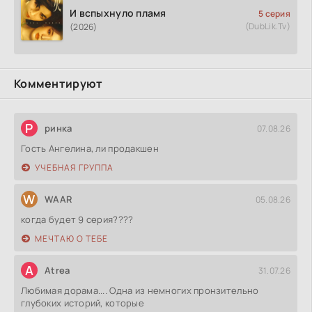
И вспыхнуло пламя
5 серия
(DubLik.Tv)
(2026)
Комментируют
Р
ринка
07.08.26
Гость Ангелина, ли продакшен
УЧЕБНАЯ ГРУППА
W
WAAR
05.08.26
когда будет 9 серия????
МЕЧТАЮ О ТЕБЕ
A
Atrea
31.07.26
Любимая дорама.... Одна из немногих пронзительно
глубоких историй, которые