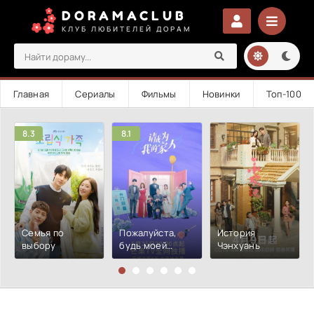
DORAMACLUB
КЛУБ ЛЮБИТЕЛЕЙ ДОРАМ
Главная
Сериалы
Фильмы
Новинки
Топ-100
8.3
8.1
Семья по
Пожалуйста,
История
выбору
будь моей
Чэнхуань
семьей