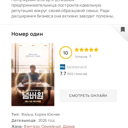
предпринимательница построила идеальную
репутацию вокруг своей образцовой семьи. Ради
расширения бизнеса она активно заводит полезные
знакомства, не подозревая, какие испытания ждут
её впереди. Заподозрив мужа в измене, героиня
выслеживает его и становится свидетелем жуткого
Номер один
зрелища — супруг пытается избавиться от трупа.
Выяснив, что к происшествию причастна их дочь,
пара решает спрятать тело в саду собственного
10
особняка, но вскоре получает сообщение от
3
Голосов:
неизвестного свидетеля с видеозаписью их
преступления.
7.7
(502 голосов)
СМОТРЕТЬ ОНЛАЙН
Тип:
Фильм, Корея Южная
Дата выхода:
2026 год
Жанр:
Фэнтези
,
Семейный
,
Драма