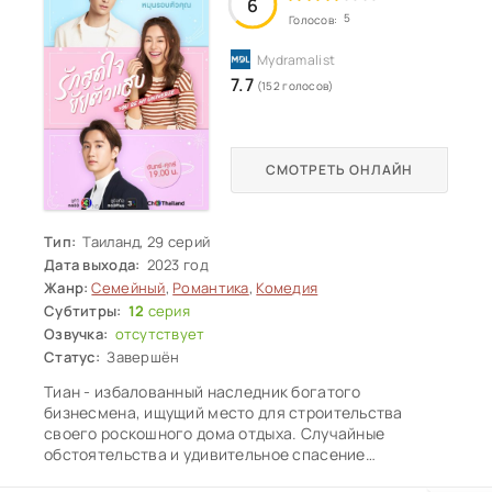
6
5
Голосов:
7.7
(152 голосов)
СМОТРЕТЬ ОНЛАЙН
Тип:
Таиланд, 29 серий
Дата выхода:
2023 год
Жанр:
Семейный
,
Романтика
,
Комедия
Субтитры:
12
серия
Озвучка:
отсутствует
Статус:
Завершён
Тиан - избалованный наследник богатого
бизнесмена, ищущий место для строительства
своего роскошного дома отдыха. Случайные
обстоятельства и удивительное спасение
объединяют героев, но Тиан заинтересован в