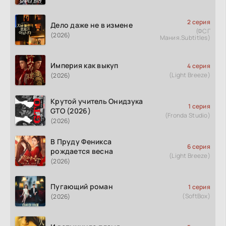
2 серия
Дело даже не в измене
(ФСГ
(2026)
Мания.Subtitles)
Империя как выкуп
4 серия
(Light Breeze)
(2026)
Крутой учитель Онидзука
1 серия
GTO (2026)
(Fronda Studio)
(2026)
В Пруду Феникса
6 серия
рождается весна
(Light Breeze)
(2026)
Пугающий роман
1 серия
(SoftBox)
(2026)