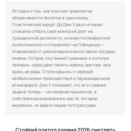
История о том, как элитная привилегия
оборачивается билетом в один конец.
Пластический хирург До Джи У рассчитывал
спокойно отбыть свой воинский долг на
гражданской должности, но вместо комфортной
поликлиники его отправляют на Пхёндондо —
отрезанный от цивилизации клочок земли посреди
океана. Остров, окутанный туманами и жуткими
тайнами, сразу дает понять новому доктору: ему
здесь не рады. Столкнувшись с чередой
необъяснимых происшествий и параноидальной
атмосферой, Джи У понимает, что его главная
задача теперь — не лечение пациентов, а
собственное выживание в месте, которое
медленно, но верно лишает его рассудка.
Стойкий доктор дорама 2026 смотреть