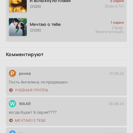
И вспыхнуло пламя
5 серия
(DubLik.Tv)
(2026)
1 серия
Мечтаю о тебе
(Проф.
(2026)
Многоголосый)
Комментируют
Р
ринка
07.08.26
Гость Ангелина, ли продакшен
УЧЕБНАЯ ГРУППА
W
WAAR
05.08.26
когда будет 9 серия????
МЕЧТАЮ О ТЕБЕ