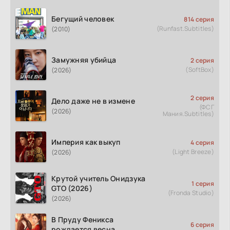
Бегущий человек
814 серия
(Runfast.Subtitles)
(2010)
Замужняя убийца
2 серия
(SoftBox)
(2026)
2 серия
Дело даже не в измене
(ФСГ
(2026)
Мания.Subtitles)
Империя как выкуп
4 серия
(Light Breeze)
(2026)
Крутой учитель Онидзука
1 серия
GTO (2026)
(Fronda Studio)
(2026)
В Пруду Феникса
6 серия
рождается весна