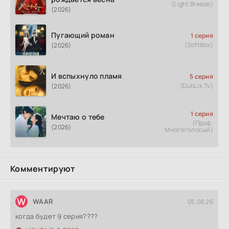
(Light Breeze)
(2026)
Пугающий роман
1 серия
(SoftBox)
(2026)
И вспыхнуло пламя
5 серия
(DubLik.Tv)
(2026)
1 серия
Мечтаю о тебе
(Проф.
(2026)
Многоголосый)
Комментируют
W
WAAR
05.08.26
когда будет 9 серия????