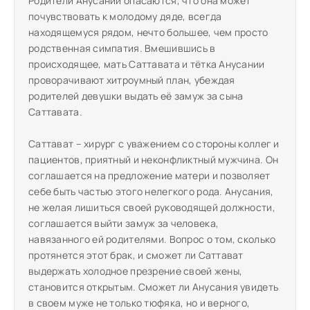
Родители Анусании опасаются, что она может
почувствовать к молодому дяде, всегда
находящемуся рядом, нечто большее, чем просто
родственная симпатия. Вмешившись в
происходящее, мать Саттавата и тётка Анусании
проворачивают хитроумный план, убеждая
родителей девушки выдать её замуж за сына
Саттавата.
Саттават – хирург с уважением со стороны коллег и
пациентов, приятный и неконфликтный мужчина. Он
соглашается на предложение матери и позволяет
себе быть частью этого нелегкого рода. Анусания,
не желая лишиться своей руководящей должности,
соглашается выйти замуж за человека,
навязанного ей родителями. Вопрос о том, сколько
протянется этот брак, и сможет ли Саттават
выдержать холодное презрение своей жены,
становится открытым. Сможет ли Анусания увидеть
в своем муже не только тюфяка, но и верного,