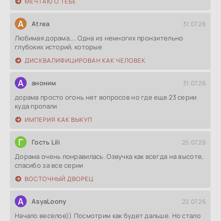
МЕЧТАЮ О ТЕБЕ
A
Atrea
31.07.26
Любимая дорама.... Одна из немногих пронзительно
глубоких историй, которые
ДИСКВАЛИФИЦИРОВАН КАК ЧЕЛОВЕК
А
аноним
31.07.26
дорама просто огонь нет вопросов но где еще 23 серии
куда пропали
ИМПЕРИЯ КАК ВЫКУП
Г
Гость Lili
25.07.26
Дорама очень понравилась. Озвучка как всегда на высоте,
спасибо за все серии
ВОСТОЧНЫЙ ДВОРЕЦ
A
AsyaLoony
22.07.26
Начало веселое)) Посмотрим как будет дальше. Но стало