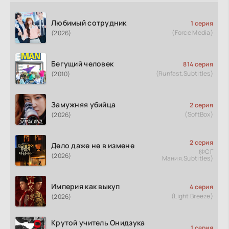
Любимый сотрудник
1 серия
(Force Media)
(2026)
Бегущий человек
814 серия
(Runfast.Subtitles)
(2010)
Замужняя убийца
2 серия
(SoftBox)
(2026)
2 серия
Дело даже не в измене
(ФСГ
(2026)
Мания.Subtitles)
Империя как выкуп
4 серия
(Light Breeze)
(2026)
Крутой учитель Онидзука
1 серия