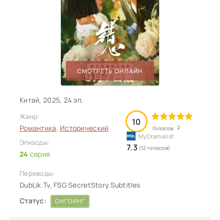
СМОТРЕТЬ ОНЛАЙН
Китай, 2025, 24 эп.
Жанр:
10
Романтика
,
Исторический
2
Голосов:
Эпизоды:
7.3
(12 голосов)
24
серия
Переводы:
DubLik.Tv, FSG SecretStory.Subtitles
Статус:
ОНГОИНГ