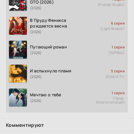
GTO (2026)
(Fronda Studio)
(2026)
В Пруду Феникса
6 серия
рождается весна
(Light Breeze)
(2026)
Пугающий роман
1 серия
(SoftBox)
(2026)
И вспыхнуло пламя
5 серия
(DubLik.Tv)
(2026)
1 серия
Мечтаю о тебе
(Проф.
(2026)
Многоголосый)
Комментируют