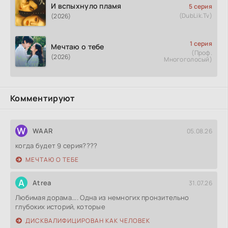
И вспыхнуло пламя
5 серия
(DubLik.Tv)
(2026)
1 серия
Мечтаю о тебе
(Проф.
(2026)
Многоголосый)
Комментируют
W
WAAR
05.08.26
когда будет 9 серия????
МЕЧТАЮ О ТЕБЕ
A
Atrea
31.07.26
Любимая дорама.... Одна из немногих пронзительно
глубоких историй, которые
ДИСКВАЛИФИЦИРОВАН КАК ЧЕЛОВЕК