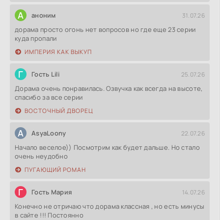
А
аноним
31.07.26
дорама просто огонь нет вопросов но где еще 23 серии
куда пропали
ИМПЕРИЯ КАК ВЫКУП
Г
Гость Lili
25.07.26
Дорама очень понравилась. Озвучка как всегда на высоте,
спасибо за все серии
ВОСТОЧНЫЙ ДВОРЕЦ
A
AsyaLoony
22.07.26
Начало веселое)) Посмотрим как будет дальше. Но стало
очень неудобно
ПУГАЮЩИЙ РОМАН
Г
Гость Мария
14.07.26
Конечно не отричаю что дорама классная , но есть минусы
в сайте !!! Постоянно