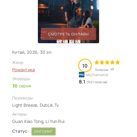
СМОТРЕТЬ ОНЛАЙН
Китай, 2026, 30 эп.
Жанр:
10
Романтика
45
Голосов:
Эпизоды:
8.1
(152 голосов)
30
серия
Переводы:
Light Breeze, DubLik.Tv
Актеры:
Guan Xiao Tong, Li Yun Rui
Статус:
ОНГОИНГ