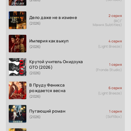
2 серия
Дело даже не в измене
(ФСГ
(2026)
Мания.Subtitles)
Империя как выкуп
4 серия
(Light Breeze)
(2026)
Крутой учитель Онидзука
1 серия
GTO (2026)
(Fronda Studio)
(2026)
В Пруду Феникса
6 серия
рождается весна
(Light Breeze)
(2026)
Пугающий роман
1 серия
(SoftBox)
(2026)