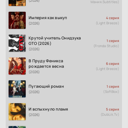
(2026)
Мания.Subtitles)
Империя как выкуп
4 серия
(Light Breeze)
(2026)
Крутой учитель Онидзука
1 серия
GTO (2026)
(Fronda Studio)
(2026)
В Пруду Феникса
6 серия
рождается весна
(Light Breeze)
(2026)
Пугающий роман
1 серия
(SoftBox)
(2026)
И вспыхнуло пламя
5 серия
(DubLik.Tv)
(2026)