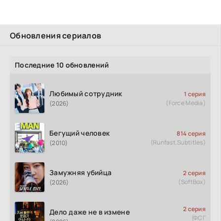
Обновления сериалов
Последние 10 обновлений
Любимый сотрудник
1 серия
(Force Media)
(2026)
Бегущий человек
814 серия
(Runfast.Subtitles)
(2010)
Замужняя убийца
2 серия
(SoftBox)
(2026)
2 серия
Дело даже не в измене
(ФСГ