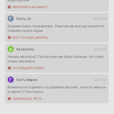
куда пропали
ИМПЕРИЯ КАК ВЫКУП
Г
Гость Lili
25.07.26
Дорама очень понравилась. Озвучка как всегда на высоте,
спасибо за все серии
ВОСТОЧНЫЙ ДВОРЕЦ
A
AsyaLoony
22.07.26
Начало веселое)) Посмотрим как будет дальше. Но стало
очень неудобно
ПУГАЮЩИЙ РОМАН
Г
Гость Мария
14.07.26
Конечно не отричаю что дорама классная , но есть минусы
в сайте !!! Постоянно
ПЫЛАЮЩЕЕ ЛЕТО