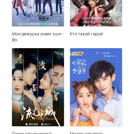
Моя девушка знает кунг-
Кто такой герой
фу
Город струящегося
Милая сладость