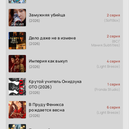
Замужняя убийца
2 серия
(SoftBox)
(2026)
2 серия
Дело даже не в измене
(ФСГ
(2026)
Мания.Subtitles)
Империя как выкуп
4 серия
(Light Breeze)
(2026)
Крутой учитель Онидзука
1 серия
GTO (2026)
(Fronda Studio)
(2026)
В Пруду Феникса
6 серия
рождается весна
(Light Breeze)
(2026)