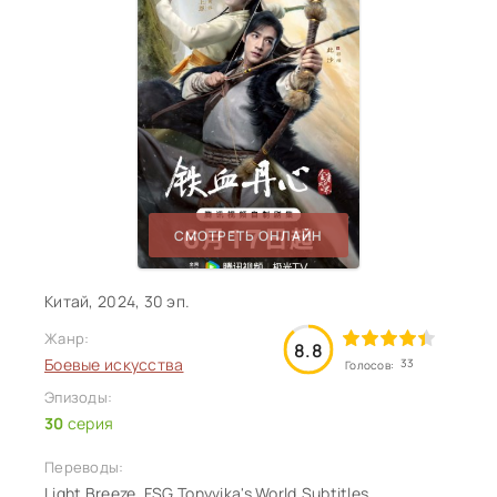
СМОТРЕТЬ ОНЛАЙН
Китай, 2024, 30 эп.
Жанр:
8.8
Боевые искусства
33
Голосов:
Эпизоды:
30
серия
Переводы:
Light Breeze, FSG Tonyvika's World.Subtitles,