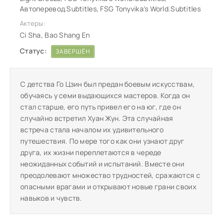
Автоперевод.Subtitles, FSG Tonyvika's World.Subtitles
Актеры:
Ci Sha, Bao Shang En
Статус:
ЗАВЕРШЁН
С детства Го Цзин был предан боевым искусствам,
обучаясь у семи выдающихся мастеров. Когда он
стал старше, его путь привел его на юг, где он
случайно встретил Хуан Жун. Эта случайная
встреча стала началом их удивительного
путешествия. По мере того как они узнают друг
друга, их жизни переплетаются в череде
неожиданных событий и испытаний. Вместе они
преодолевают множество трудностей, сражаются с
опасными врагами и открывают новые грани своих
навыков и чувств.