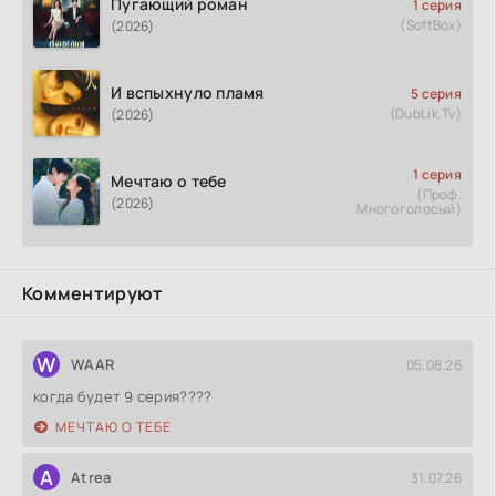
Пугающий роман
1 серия
(SoftBox)
(2026)
И вспыхнуло пламя
5 серия
(DubLik.Tv)
(2026)
1 серия
Мечтаю о тебе
(Проф.
(2026)
Многоголосый)
Комментируют
W
WAAR
05.08.26
когда будет 9 серия????
МЕЧТАЮ О ТЕБЕ
A
Atrea
31.07.26