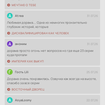
МЕЧТАЮ О ТЕБЕ
A
Atrea
31.07.26
Любимая дорама.... Одна из немногих пронзительно
глубоких историй, которые
ДИСКВАЛИФИЦИРОВАН КАК ЧЕЛОВЕК
А
аноним
31.07.26
дорама просто огонь нет вопросов но где еще 23 серии
куда пропали
ИМПЕРИЯ КАК ВЫКУП
Г
Гость Lili
25.07.26
Дорама очень понравилась. Озвучка как всегда на высоте,
спасибо за все серии
ВОСТОЧНЫЙ ДВОРЕЦ
A
AsyaLoony
22.07.26