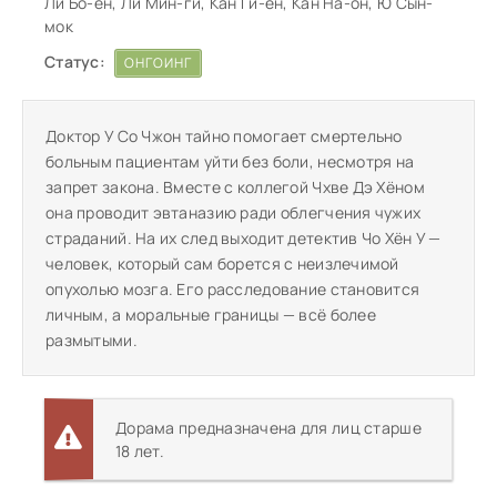
Ли Бо-ён, Ли Мин-ги, Кан Ги-ён, Кан На-он, Ю Сын-
мок
Статус:
ОНГОИНГ
Доктор У Со Чжон тайно помогает смертельно
больным пациентам уйти без боли, несмотря на
запрет закона. Вместе с коллегой Чхве Дэ Хёном
она проводит эвтаназию ради облегчения чужих
страданий. На их след выходит детектив Чо Хён У —
человек, который сам борется с неизлечимой
опухолью мозга. Его расследование становится
личным, а моральные границы — всё более
размытыми.
Дорама предназначена для лиц старше
18 лет.