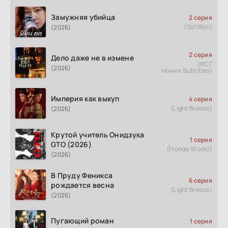
Замужняя убийца
2 серия
(SoftBox)
(2026)
2 серия
Дело даже не в измене
(ФСГ
(2026)
Мания.Subtitles)
Империя как выкуп
4 серия
(Light Breeze)
(2026)
Крутой учитель Онидзука
1 серия
GTO (2026)
(Fronda Studio)
(2026)
В Пруду Феникса
6 серия
рождается весна
(Light Breeze)
(2026)
Пугающий роман
1 серия