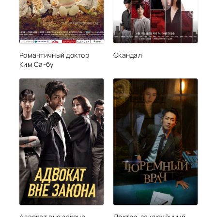
Романтичный доктор
Скандал
Ким Са-бу
Адвокат вне закона
Доктор-заключённый