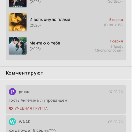
(SoftBox)
(2026)
И вспыхнуло пламя
5 серия
(DubLik.Tv)
(2026)
1 серия
Мечтаю о тебе
(Проф.
(2026)
Многоголосый)
Комментируют
Р
ринка
07.08.26
Гость Ангелина, ли продакшен
УЧЕБНАЯ ГРУППА
W
WAAR
05.08.26
когда будет 9 серия????