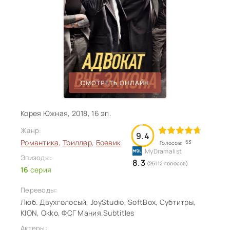
СМОТРЕТЬ ОНЛАЙН
Корея Южная, 2018, 16 эп.
Жанр:
9.4
Романтика
,
Триллер
,
Боевик
53
Голосов:
Эпизоды:
8.3
(25112 голосов)
16
серия
Переводы:
Люб. Двухголосый, JoyStudio, SoftBox, Субтитры,
KION, Okko, ФСГ Мания.Subtitles
Актеры: