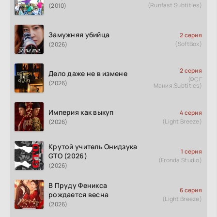
(Runfast.Subtitles)
(2010)
Замужняя убийца
2 серия
(SoftBox)
(2026)
2 серия
Дело даже не в измене
(ФСГ
(2026)
Мания.Subtitles)
Империя как выкуп
4 серия
(Light Breeze)
(2026)
Крутой учитель Онидзука
1 серия
GTO (2026)
(Fronda Studio)
(2026)
В Пруду Феникса
6 серия
рождается весна
(Light Breeze)
(2026)