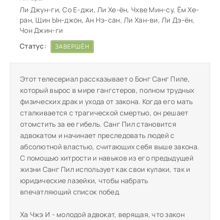
Ли Джун-ги, Со Е-джи, Ли Хе-ён, Чхве Мин-су, Ём Хе-
ран, Щин Ын-джон, Ан Нэ-сан, Ли Хан-ви, Ли Дэ-ён,
Чон Джин-ги
Статус:
ЗАВЕРШЁН
Этот телесериал рассказывает о Бонг Санг Пиле,
который вырос в мире гангстеров, полном трудных
физических драк и ухода от закона. Когда его мать
сталкивается с трагической смертью, он решает
отомстить за ее гибель. Санг Пил становится
адвокатом и начинает преследовать людей с
абсолютной властью, считающих себя выше закона.
С помощью хитрости и навыков из его предыдущей
жизни Санг Пил использует как свои кулаки, так и
юридические лазейки, чтобы набрать
впечатляющий список побед.
Ха Чжэ И - молодой адвокат, верящая, что закон