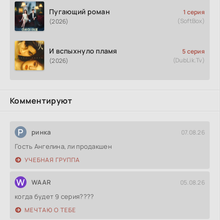
Пугающий роман
1 серия
(SoftBox)
(2026)
И вспыхнуло пламя
5 серия
(DubLik.Tv)
(2026)
Комментируют
Р
ринка
07.08.26
Гость Ангелина, ли продакшен
УЧЕБНАЯ ГРУППА
W
WAAR
05.08.26
когда будет 9 серия????
МЕЧТАЮ О ТЕБЕ