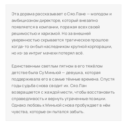
Эта дорама рассказывает о Сяо Лане — молодом и
амбициозном директоре, который внезапно
появляется в компании, поражая всех своей
решимостью и харизмой. Но за внешней
уверенностью скрывается трагическое прошлое:
когда-то он был наследником крупной корпорации,
но из-за интриг мачехи потерял всё.
Единственным светлым пятном в его тяжёлом
детстве была Су Минъюй — девушка, которая
поддерживала его в самые тёмные времена. Спустя
годы судьба снова сводит их. Сяо Лан
возвращается с жаждой мести, чтобы восстановить
справедливость и вернуть утраченные позиции.
Однако любовь к Минъюй снова пробуждает в нём
чувства, которые он пытался забыть.