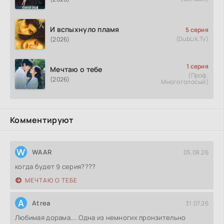
И вспыхнуло пламя
5 серия
(DubLik.Tv)
(2026)
1 серия
Мечтаю о тебе
(Проф.
(2026)
Многоголосый)
Комментируют
W
WAAR
05.08.26
когда будет 9 серия????
МЕЧТАЮ О ТЕБЕ
A
Atrea
31.07.26
Любимая дорама.... Одна из немногих пронзительно