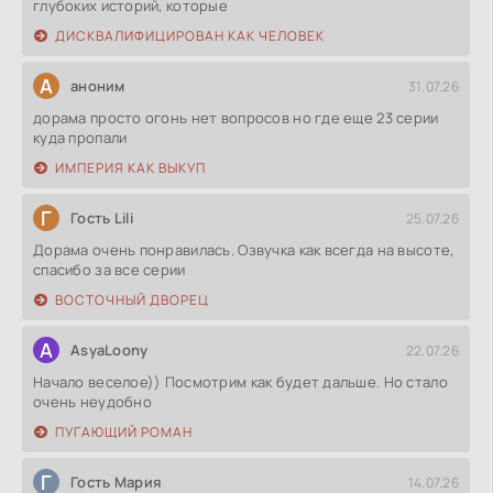
глубоких историй, которые
ДИСКВАЛИФИЦИРОВАН КАК ЧЕЛОВЕК
А
аноним
31.07.26
дорама просто огонь нет вопросов но где еще 23 серии
куда пропали
ИМПЕРИЯ КАК ВЫКУП
Г
Гость Lili
25.07.26
Дорама очень понравилась. Озвучка как всегда на высоте,
спасибо за все серии
ВОСТОЧНЫЙ ДВОРЕЦ
A
AsyaLoony
22.07.26
Начало веселое)) Посмотрим как будет дальше. Но стало
очень неудобно
ПУГАЮЩИЙ РОМАН
Г
Гость Мария
14.07.26