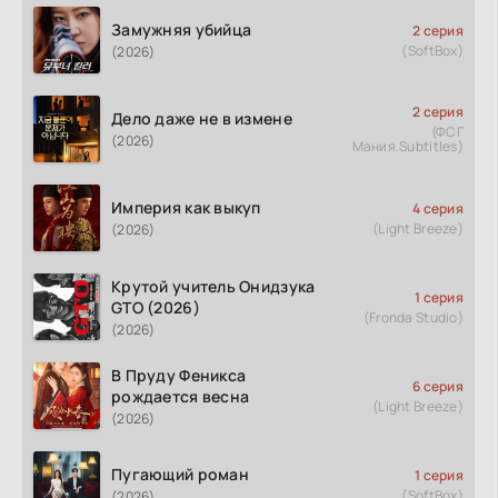
Замужняя убийца
2 серия
(SoftBox)
(2026)
2 серия
Дело даже не в измене
(ФСГ
(2026)
Мания.Subtitles)
Империя как выкуп
4 серия
(Light Breeze)
(2026)
Крутой учитель Онидзука
1 серия
GTO (2026)
(Fronda Studio)
(2026)
В Пруду Феникса
6 серия
рождается весна
(Light Breeze)
(2026)
Пугающий роман
1 серия
(SoftBox)
(2026)