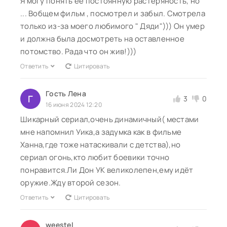
Я могу понять её постоянную растеряность, но
... Вобщем фильм , посмотрел и забыл. Смотрела
только из-за моего любимого " Дяди"))) Он умер
и должна была досмотреть на оставленное
потомство. Рада что он жив!)))
Ответить
Цитировать
Гость Лена
Г
3
0
16 июня 2024 12:20
Шикарный сериал,очень динамичный( местами
мне напомнил Уика,а задумка как в фильме
Ханна,где тоже натаскивали с детства),но
сериал огонь,кто любит боевики точно
понравится.Ли Дон УК великолепен,ему идёт
оружие.Жду второй сезон.
Ответить
Цитировать
weestel