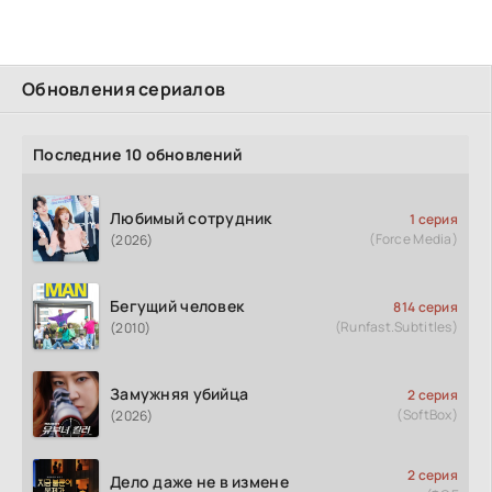
Обновления сериалов
Последние 10 обновлений
Любимый сотрудник
1 серия
(Force Media)
(2026)
Бегущий человек
814 серия
(Runfast.Subtitles)
(2010)
Замужняя убийца
2 серия
(SoftBox)
(2026)
2 серия
Дело даже не в измене