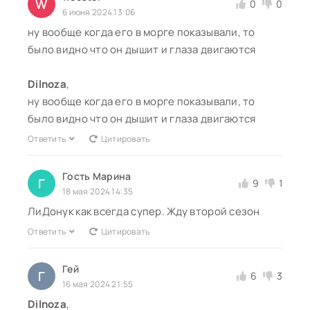
W
0
0
6 июня 2024 13:06
ну вообще когда его в морге показывали, то
было видно что он дышит и глаза двигаются
Dilnoza
,
ну вообще когда его в морге показывали, то
было видно что он дышит и глаза двигаются
Ответить
Цитировать
Гость Марина
Г
9
1
18 мая 2024 14:35
ЛиДонук как всегда супер. Жду второй сезон
Ответить
Цитировать
Гей
Г
6
3
16 мая 2024 21:55
Dilnoza
,