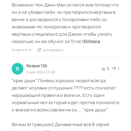
Возможно Чон Джин Ман остался жив потому что
он и не убивал себя, он притворился мертвым в
ванне и договорился с похоронами либо со
знакомыми по похоронам и притворился
мертвым специально для Джиан чтобы узнать
насколько он ее обучил за 10 лет
Dilnoza
,
Ответить
Цитировать
Reaper126
R
5
1
2 мая 2024 13:59
"крик души" Почему хороших людей всегда
делают козлами отпущения ???? есть психопат
нарушающий правила и всем ок. Есть один
нормальный чел который идет против психопата
и внезапно всем совсем не ок.... "крик души"
Фильм аттракцион) Динамичный все 8 серий.