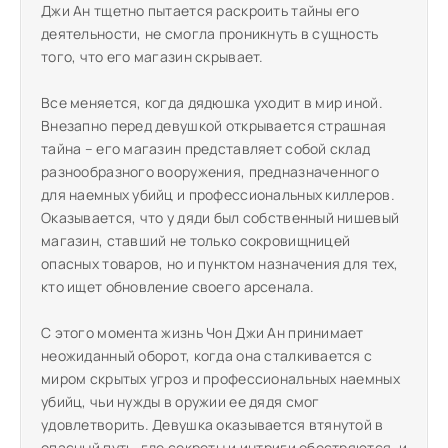
Джи Ан тщетно пытается раскроить тайны его
деятельности, не смогла проникнуть в сущность
того, что его магазин скрывает.
Все меняется, когда дядюшка уходит в мир иной.
Внезапно перед девушкой открывается страшная
тайна – его магазин представляет собой склад
разнообразного вооружения, предназначенного
для наемных убийц и профессиональных киллеров.
Оказывается, что у дяди был собственный нишевый
магазин, ставший не только сокровищницей
опасных товаров, но и пунктом назначения для тех,
кто ищет обновление своего арсенала.
С этого момента жизнь Чон Джи Ан принимает
неожиданный оборот, когда она сталкивается с
миром скрытых угроз и профессиональных наемных
убийц, чьи нужды в оружии ее дядя смог
удовлетворить. Девушка оказывается втянутой в
опасный путь, где секреты и интриги обостряются, и