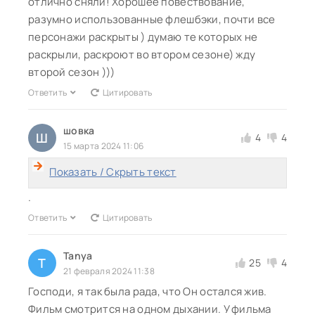
отлично сняли! Хорошее повествование,
разумно использованные флешбэки, почти все
персонажи раскрыты ) думаю те которых не
раскрыли, раскроют во втором сезоне) жду
второй сезон )))
Ответить
Цитировать
шовка
Ш
4
4
15 марта 2024 11:06
Показать / Скрыть текст
.
Ответить
Цитировать
Tanya
T
25
4
21 февраля 2024 11:38
Господи, я так была рада, что Он остался жив.
Фильм смотрится на одном дыхании. У фильма