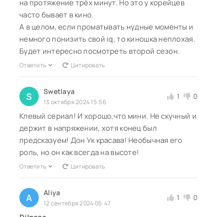
на протяжение трёх минут. Но это у корейцев
часто бывает в кино.
А в целом, если проматывать нудные моменты и
немного понизить свой iq, то киношка неплохая.
Будет интересно посмотреть второй сезон.
Ответить
Цитировать
Swetlaya
S
1
0
13 октября 2024 15:56
Клевый сериал! И хорошо,что мини. Не скучный и
держит в напряжении, хотя конец был
предсказуем! Дон Ук красава! Необычная его
роль, но он как всегда на высоте!
Ответить
Цитировать
Aliya
A
1
0
12 сентября 2024 05:47