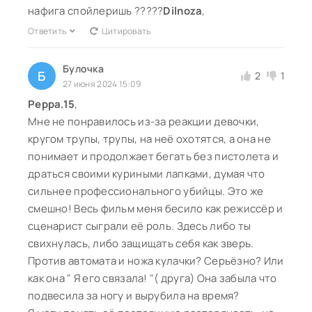
нафига спойлеришь ?????
Dilnoza
,
Ответить
Цитировать
Булочка
Б
2
1
27 июня 2024 15:09
Peppa.15
,
Мне не понравилось из-за реакции девочки,
кругом трупы, трупы, на неё охотятся, а она не
понимает и продолжает бегать без пистолета и
драться своими куриными лапками, думая что
сильнее профессионального убийцы. Это же
смешно! Весь фильм меня бесило как режиссёр и
сценарист сыграли её роль. Здесь либо ты
свихнулась, либо защищать себя как зверь.
Против автомата и ножа кулачки? Серьёзно? Или
как она " Я его связала! "( друга) Она забыла что
подвесила за ногу и вырубила на время?