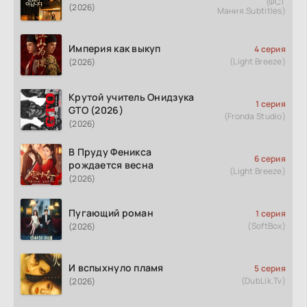
(ФСГ
(2026)
Мания.Subtitles)
Империя как выкуп
4 серия
(Light Breeze)
(2026)
Крутой учитель Онидзука
1 серия
GTO (2026)
(Fronda Studio)
(2026)
В Пруду Феникса
6 серия
рождается весна
(Light Breeze)
(2026)
Пугающий роман
1 серия
(SoftBox)
(2026)
И вспыхнуло пламя
5 серия
(DubLik.Tv)
(2026)