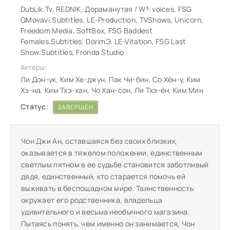
DubLik.Tv, REDNIK, Дораманутая / W³: voices, FSG
QMovavi.Subtitles, LE-Production, TVShows, Unicorn,
Freedom Media, SoftBox, FSG Baddest
Females.Subtitles, DorimЭ, LE-Vitation, FSG Last
Snow.Subtitles, Fronda Studio
Актеры:
Ли Дон-ук, Ким Хе-джун, Пак Чи-бин, Со Хён-у, Ким
Хэ-на, Ким Тхэ-хан, Чо Хан-сон, Ли Тхэ-ён, Ким Мин
Статус:
ЗАВЕРШЁН
Чон Джи Ан, оставшаяся без своих близких,
оказывается в тяжелом положении, единственным
светлым пятном в ее судьбе становится заботливый
дядя, единственный, кто старается помочь ей
выживать в беспощадном мире. Таинственность
окружает его родственника, владельца
удивительного и весьма необычного магазина.
Пытаясь понять, чем именно он занимается, Чон