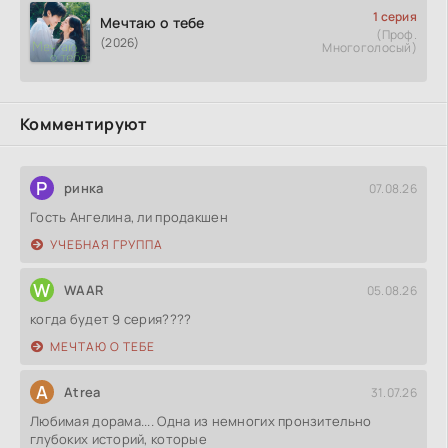
1 серия
Мечтаю о тебе
(Проф.
(2026)
Многоголосый)
Комментируют
Р
ринка
07.08.26
Гость Ангелина, ли продакшен
УЧЕБНАЯ ГРУППА
W
WAAR
05.08.26
когда будет 9 серия????
МЕЧТАЮ О ТЕБЕ
A
Atrea
31.07.26
Любимая дорама.... Одна из немногих пронзительно
глубоких историй, которые