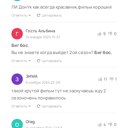
ЛИ ДонУк как всегда красавчик,фильм хороший
Ответить
Цитировать
Гость Альбина
Г
9
0
10 января 2025 15:57
Биг бос
,
Вы не знаете когда выйдет 2ой сезон?
Биг бос
,
Ответить
Цитировать
ЗИМА
З
11
1
6 ноября 2024 22:09
такой крутой фильм тут не заскучаешь жду 2
сезоночень понравилось
Ответить
Цитировать
Oleg
O
4
0
14 октября 2024 17:53