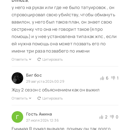
Dilnoza
,
у него на руках или где не было татуировок , он
спровоцировал свою убийству, чтобы обмануть
вавилон, у него был таков план, он знает свою
сестренку что она не говорит такое(я про
помощь) и у нее установлена типа как жпс , если
ей нужна помощь она может позвать его по
имени три раза позвабего по имени
Ответить
Цитировать
Биг бос
6
1
29 августа 2024 00:29
Жду 2 сезон с объяснением как он выжил
Ответить
Цитировать
Гость Амина
Г
2
0
27 июля 2024 12:36
Емммаа Я думал вначале, почему он так долго