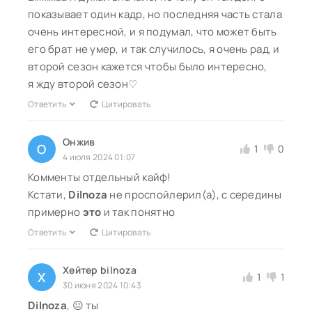
показывает один кадр, но последняя часть стала
очень интересной, и я подумал, что может быть
его брат не умер, и так случилось, я очень рад, и
второй сезон кажется чтобы было интересно,
я жду второй сезон♡
Ответить
Цитировать
Онжив
О
1
0
4 июля 2024 01:07
Комменты отдельный кайф!
Кстати,
Dilnoza
не проспойлерил(а), с середины
примерно
это
и так понятно
Ответить
Цитировать
Хейтер bilnoza
Х
1
1
30 июня 2024 10:43
Dilnoza
, 😐 ты