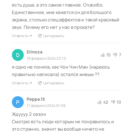
есть душа, а это самое главное. Спасибо.
Единственное, мне кажется он для большого
экрана, столько спецэффектов и такой красивый
звук. Почему его нет у нас в прокате?
Ответить
Цитировать
Dilnoza
D
15
7
19 февраля 2024 22:15
я одно не поняла, как Чон Чин Ман (надеюсь
правильно написала) остался живым ??
Ответить
Цитировать
Peppa.15
P
42
10
17 февраля 2024 01:06
Ждуууу 2 сезон
Смотрю есть люди которым не понравилось и
это странно, значит вы вообще ничего не