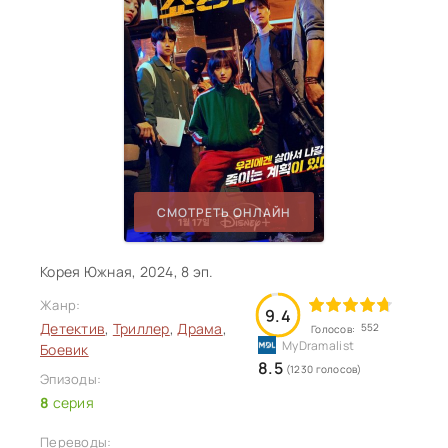
СМОТРЕТЬ ОНЛАЙН
Корея Южная, 2024, 8 эп.
Жанр:
9.4
Детектив
,
Триллер
,
Драма
,
552
Голосов:
Боевик
8.5
(1230 голосов)
Эпизоды:
8
серия
Переводы: