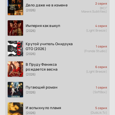
2 серия
Дело даже не в измене
(ФСГ
(2026)
Мания.Subtitles)
Империя как выкуп
4 серия
(Light Breeze)
(2026)
Крутой учитель Онидзука
1 серия
GTO (2026)
(Fronda Studio)
(2026)
В Пруду Феникса
6 серия
рождается весна
(Light Breeze)
(2026)
Пугающий роман
1 серия
(SoftBox)
(2026)
И вспыхнуло пламя
5 серия
(DubLik.Tv)
(2026)