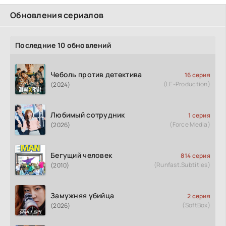
Обновления сериалов
Последние 10 обновлений
Чеболь против детектива
16 серия
(LE-Production)
(2024)
Любимый сотрудник
1 серия
(Force Media)
(2026)
Бегущий человек
814 серия
(Runfast.Subtitles)
(2010)
Замужняя убийца
2 серия
(SoftBox)
(2026)