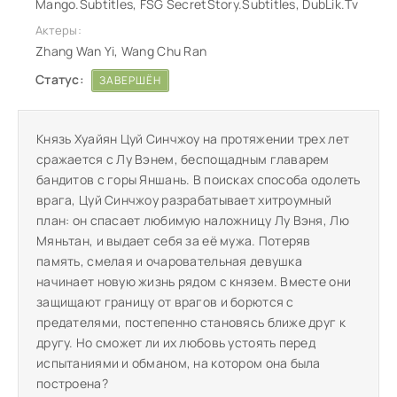
Mango.Subtitles, FSG SecretStory.Subtitles, DubLik.Tv
Актеры:
Zhang Wan Yi, Wang Chu Ran
Статус:
ЗАВЕРШЁН
Князь Хуайян Цуй Синчжоу на протяжении трех лет
сражается с Лу Вэнем, беспощадным главарем
бандитов с горы Яншань. В поисках способа одолеть
врага, Цуй Синчжоу разрабатывает хитроумный
план: он спасает любимую наложницу Лу Вэня, Лю
Мяньтан, и выдает себя за её мужа. Потеряв
память, смелая и очаровательная девушка
начинает новую жизнь рядом с князем. Вместе они
защищают границу от врагов и борются с
предателями, постепенно становясь ближе друг к
другу. Но сможет ли их любовь устоять перед
испытаниями и обманом, на котором она была
построена?