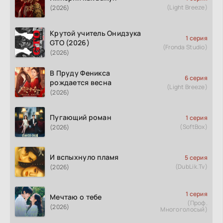
(Light Breeze)
(2026)
Крутой учитель Онидзука
1 серия
GTO (2026)
(Fronda Studio)
(2026)
В Пруду Феникса
6 серия
рождается весна
(Light Breeze)
(2026)
Пугающий роман
1 серия
(SoftBox)
(2026)
И вспыхнуло пламя
5 серия
(DubLik.Tv)
(2026)
1 серия
Мечтаю о тебе
(Проф.
(2026)
Многоголосый)