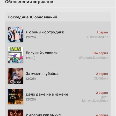
Обновления сериалов
Последние 10 обновлений
Любимый сотрудник
1 серия
(Force Media)
(2026)
Бегущий человек
814 серия
(Runfast.Subtitles)
(2010)
Замужняя убийца
2 серия
(SoftBox)
(2026)
2 серия
Дело даже не в измене
(ФСГ
(2026)
Мания.Subtitles)
Империя как выкуп
4 серия