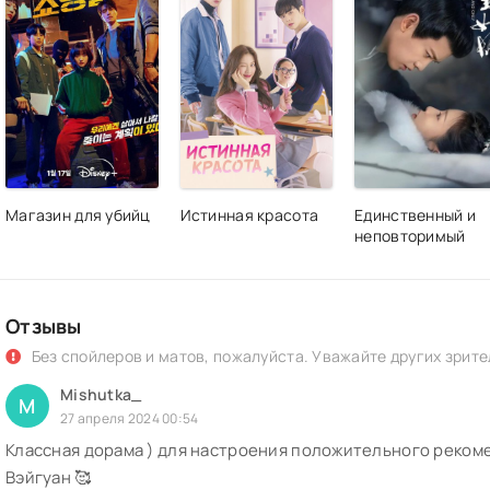
Магазин для убийц
Истинная красота
Единственный и
неповторимый
Отзывы
Без спойлеров и матов, пожалуйста. Уважайте других зрите
Mishutka_
M
27 апреля 2024 00:54
Классная дорама ) для настроения положительного рекомен
Вэйгуан 🥰