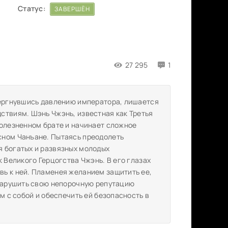
Статус:
ЗАВЕРШЁН
27 295
1
вергнувшись давлению императора, лишается
ствиям. Шэнь Чжэнь, известная как Третья
болезненном брате и начинает сложное
сном Чанъане. Пытаясь преодолеть
я богатых и развязных молодых
к Великого Герцогства Чжэнь. В его глазах
ь к ней. Пламенея желанием защитить ее,
 нарушить свою непорочную репутацию
м с собой и обеспечить ей безопасность в