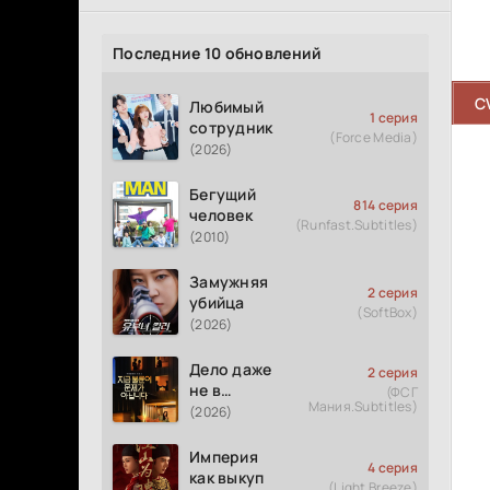
Последние 10 обновлений
C
Любимый
1 серия
сотрудник
(Force Media)
(2026)
Бегущий
814 серия
человек
(Runfast.Subtitles)
(2010)
Замужняя
2 серия
убийца
(SoftBox)
(2026)
Дело даже
2 серия
не в
(ФСГ
Мания.Subtitles)
измене
(2026)
Империя
4 серия
как выкуп
(Light Breeze)