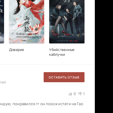
Доверие
Убийственные
каблучки
ОСТАВИТЬ ОТЗЫВ
лей.
0
1
дую, понравился гг он похож кстати на Гао