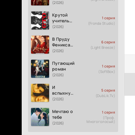
(2026)
Крутой
1 серия
учитель
(Fronda Studio)
Онидзука
(2026)
GTO
(2026)
В Пруду
6 серия
Феникса
(Light Breeze)
рождается
(2026)
весна
Пугающий
1 серия
роман
(SoftBox)
(2026)
И
5 серия
вспыхнуло
(DubLik.Tv)
пламя
(2026)
Мечтаю о
1 серия
тебе
(Проф.
Многоголосый)
(2026)