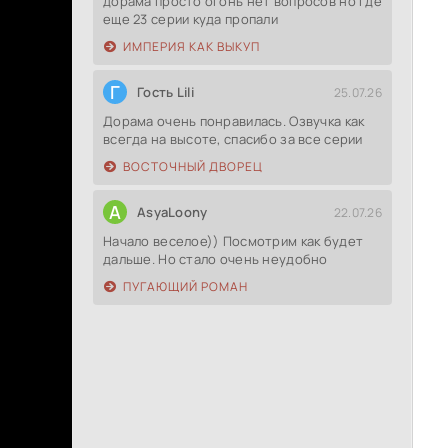
дорама просто огонь нет вопросов но где
еще 23 серии куда пропали
ИМПЕРИЯ КАК ВЫКУП
Г
Гость Lili
25.07.26
Дорама очень понравилась. Озвучка как
всегда на высоте, спасибо за все серии
ВОСТОЧНЫЙ ДВОРЕЦ
A
AsyaLoony
22.07.26
Начало веселое)) Посмотрим как будет
дальше. Но стало очень неудобно
ПУГАЮЩИЙ РОМАН