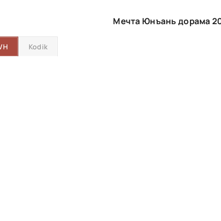
Мечта Юнъань дорама 2
VH
Kodik