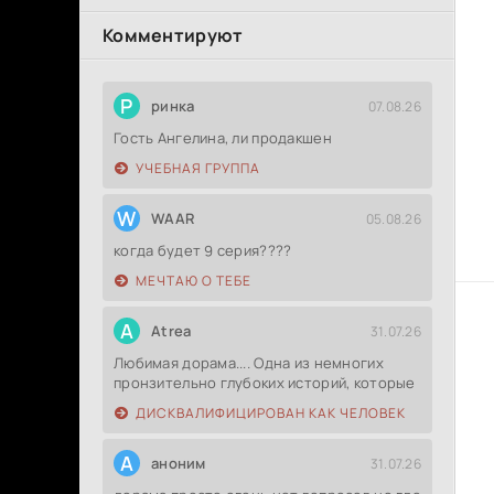
Комментируют
Р
ринка
07.08.26
Гость Ангелина, ли продакшен
УЧЕБНАЯ ГРУППА
W
WAAR
05.08.26
когда будет 9 серия????
МЕЧТАЮ О ТЕБЕ
A
Atrea
31.07.26
Любимая дорама.... Одна из немногих
пронзительно глубоких историй, которые
ДИСКВАЛИФИЦИРОВАН КАК ЧЕЛОВЕК
А
аноним
31.07.26