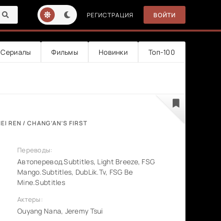
РЕГИСТРАЦИЯ
ВОЙТИ
Сериалы
Фильмы
Новинки
Топ-100
I REN / CHANG’AN’S FIRST
Переводы:
Автоперевод.Subtitles, Light Breeze, FSG
Mango.Subtitles, DubLik.Tv, FSG Be
Mine.Subtitles
Актеры:
Ouyang Nana, Jeremy Tsui