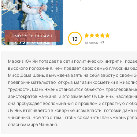
СМОТРЕТЬ ОНЛАЙН
10
43
Голосов:
Маркиз Юн Ян попадает в сети политических интриг и, под
высокого положения, чем предает свою семью глубоким бед
Мисс Дома Шэнь, вынуждена взять на себя заботу о своем 
предпринимательство, открыв магазин косметики в живопи
трудности, Шэнь Чжэнь становится объектом преследовани
аристократов Чанъаня, и это замечает Лу Ши Янь, наследни
она пробуждает воспоминания о прошлом и страстную любов
Лу Янь втягивается в коварные игры власти, готовый даже
чиновника. Все это с тем, чтобы сохранить Шэнь Чжэнь рядо
опасном мире Чанъаня.