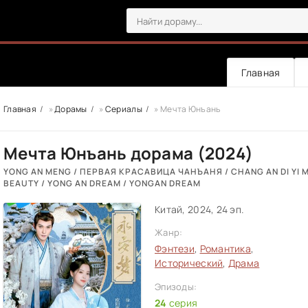
Главная
Главная
»
Дорамы
»
Сериалы
» Мечта Юнъань
Мечта Юнъань дорама (2024)
YONG AN MENG / ПЕРВАЯ КРАСАВИЦА ЧАНЪАНЯ / CHANG AN DI YI ME
BEAUTY / YONG AN DREAM / YONGAN DREAM
Китай, 2024, 24 эп.
Жанр:
Фэнтези
,
Романтика
,
Исторический
,
Драма
Эпизоды:
24
серия