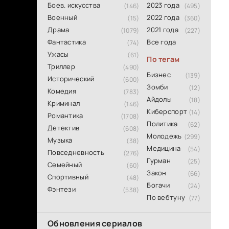
Боев. искусства
2023 года
(146)
(495)
Военный
2022 года
(15)
(360)
Драма
2021 года
(1079)
(227)
Фантастика
Все года
(74)
Ужасы
(61)
По тегам
Триллер
(490)
Бизнес
(139)
Исторический
(600)
Зомби
(12)
Комедия
(783)
Айдолы
(18)
Криминал
(146)
Киберспорт
(14)
Романтика
(1708)
Политика
(62)
Детектив
(608)
Молодежь
(299)
Музыка
(38)
Медицина
(54)
Повседневность
(276)
Гурман
(25)
Семейный
(60)
Закон
(66)
Спортивный
(48)
Богачи
(24)
Фэнтези
(538)
По вебтуну
(77)
Обновления сериалов