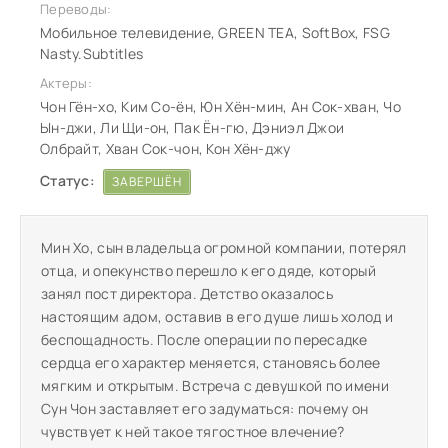
Переводы:
Мобильное телевидение, GREEN TEA, SoftBox, FSG
Nasty.Subtitles
Актеры:
Чон Гён-хо, Ким Со-ён, Юн Хён-мин, Ан Сок-хван, Чо
Ын-джи, Ли Щи-он, Пак Ён-гю, Дэниэл Джои
Олбрайт, Хван Сок-чон, Кон Хён-джу
Статус:
ЗАВЕРШЁН
Мин Хо, сын владельца огромной компании, потерял
отца, и опекунство перешло к его дяде, который
занял пост директора. Детство оказалось
настоящим адом, оставив в его душе лишь холод и
беспощадность. После операции по пересадке
сердца его характер меняется, становясь более
мягким и открытым. Встреча с девушкой по имени
Сун Чон заставляет его задуматься: почему он
чувствует к ней такое тягостное влечение?