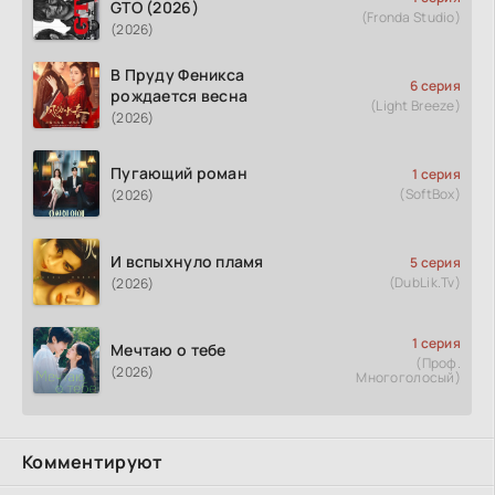
GTO (2026)
(Fronda Studio)
(2026)
В Пруду Феникса
6 серия
рождается весна
(Light Breeze)
(2026)
Пугающий роман
1 серия
(SoftBox)
(2026)
И вспыхнуло пламя
5 серия
(DubLik.Tv)
(2026)
1 серия
Мечтаю о тебе
(Проф.
(2026)
Многоголосый)
Комментируют