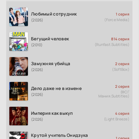
Любимый сотрудник
1 серия
(Force Media)
(2026)
Бегущий человек
814 серия
(Runfast.Subtitles)
(2010)
Замужняя убийца
2 серия
(SoftBox)
(2026)
2 серия
Дело даже не в измене
(ФСГ
(2026)
Мания.Subtitles)
Империя как выкуп
4 серия
(Light Breeze)
(2026)
Крутой учитель Онидзука
1 серия