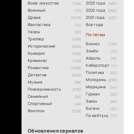
Боев. искусства
2023 года
(146)
(495)
Военный
2022 года
(15)
(360)
Драма
2021 года
(1079)
(227)
Фантастика
Все года
(74)
Ужасы
(61)
По тегам
Триллер
(490)
Бизнес
(139)
Исторический
(600)
Зомби
(12)
Комедия
(783)
Айдолы
(18)
Криминал
(146)
Киберспорт
(14)
Романтика
(1708)
Политика
(62)
Детектив
(608)
Молодежь
(299)
Музыка
(38)
Медицина
(54)
Повседневность
(276)
Гурман
(25)
Семейный
(60)
Закон
(66)
Спортивный
(48)
Богачи
(24)
Фэнтези
(538)
По вебтуну
(77)
Обновления сериалов