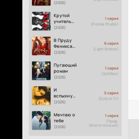
(2026)
Крутой
1 серия
учитель
(Fronda Studio)
Онидзука
(2026)
GTO
(2026)
В Пруду
6 серия
Феникса
(Light Breeze)
рождается
(2026)
весна
Пугающий
1 серия
роман
(SoftBox)
(2026)
И
5 серия
вспыхнуло
(DubLik.Tv)
пламя
(2026)
Мечтаю о
1 серия
тебе
(Проф.
Многоголосый)
(2026)