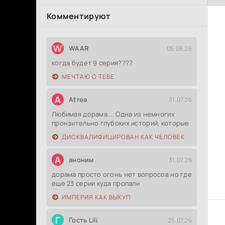
Комментируют
W
WAAR
05.08.26
когда будет 9 серия????
МЕЧТАЮ О ТЕБЕ
A
Atrea
31.07.26
Любимая дорама.... Одна из немногих
пронзительно глубоких историй, которые
ДИСКВАЛИФИЦИРОВАН КАК ЧЕЛОВЕК
А
аноним
31.07.26
дорама просто огонь нет вопросов но где
еще 23 серии куда пропали
ИМПЕРИЯ КАК ВЫКУП
Г
Гость Lili
25.07.26