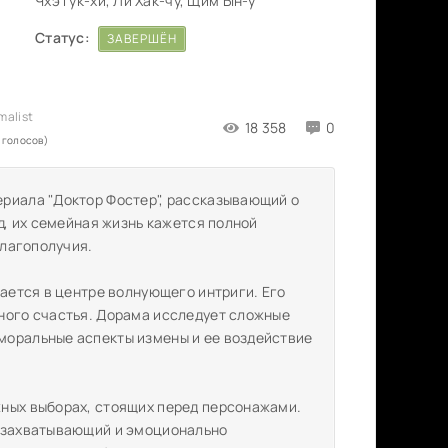
Чхэ Гук-хи, Ли Хак-чу, Щим Ын-у
Статус:
ЗАВЕРШЁН
18 358
0
 голосов)
ериала "Доктор Фостер", рассказывающий о
д, их семейная жизнь кажется полной
благополучия.
вается в центре волнующего интриги. Его
ного счастья. Дорама исследует сложные
моральные аспекты измены и ее воздействие
жных выборах, стоящих перед персонажами.
я захватывающий и эмоционально