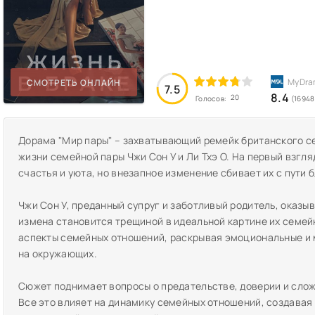
СМОТРЕТЬ ОНЛАЙН
7.5
8.4
20
Голосов:
(16948
Дорама "Мир пары" – захватывающий ремейк британского с
жизни семейной пары Чжи Сон У и Ли Тхэ О. На первый взгля
счастья и уюта, но внезапное изменение сбивает их с пути 
Чжи Сон У, преданный супруг и заботливый родитель, оказы
измена становится трещиной в идеальной картине их семей
аспекты семейных отношений, раскрывая эмоциональные и 
на окружающих.
Сюжет поднимает вопросы о предательстве, доверии и сло
Все это влияет на динамику семейных отношений, создава