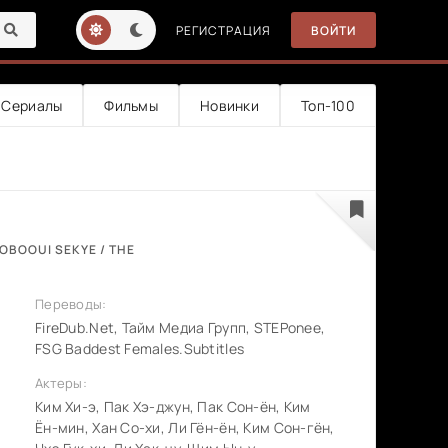
РЕГИСТРАЦИЯ
ВОЙТИ
Сериалы
Фильмы
Новинки
Топ-100
OBOOUI SEKYE / THE
Переводы:
FireDub.Net, Тайм Медиа Групп, STEPonee,
FSG Baddest Females.Subtitles
Актеры:
Ким Хи-э, Пак Хэ-джун, Пак Сон-ён, Ким
Ён-мин, Хан Со-хи, Ли Гён-ён, Ким Сон-гён,