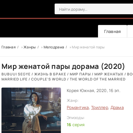
Главная
Главная
»
Жанры
»
Мелодрама
» Мир женатой пары
Мир женатой пары дорама (2020)
BUBUUI SEGYE / ЖИЗНЬ В БРАКЕ / МИР ПАРЫ / МИР ЖЕНАТЫХ / BO
MARRIED LIFE / COUPLE'S WORLD / THE WORLD OF THE MARRIED
Корея Южная, 2020, 16 эп.
Жанр:
Романтика
,
Триллер
,
Драма
Эпизоды:
16
серия