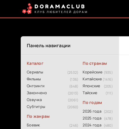
DORAMACLUB
КЛУБ ЛЮБИТЕЛЕЙ ДОРАМ
Панель навигации
Каталог
По странам
Сериалы
Корейские
(2532)
(935)
Фильмы
Китайские
(136)
(1416)
Онгоинги
Японские
(648)
(205)
Закончено
Тайские
(2013)
(111)
Озвучка
(2061)
По годам
Субтитры
(2060)
2026 года
(202)
По жанрам
2025 года
(478)
Боевик
2024 года
(246)
(480)