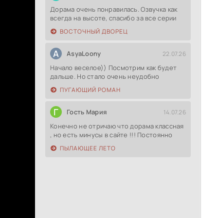
Дорама очень понравилась. Озвучка как
всегда на высоте, спасибо за все серии
ВОСТОЧНЫЙ ДВОРЕЦ
A
AsyaLoony
22.07.26
Начало веселое)) Посмотрим как будет
дальше. Но стало очень неудобно
ПУГАЮЩИЙ РОМАН
Г
Гость Мария
14.07.26
Конечно не отричаю что дорама классная
, но есть минусы в сайте !!! Постоянно
ПЫЛАЮЩЕЕ ЛЕТО