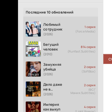
Последние 10 обновлений
Любимый
1 серия
сотрудник
(Force Media)
(2026)
Бегущий
814 серия
человек
(Runfast.Subtitles)
(2010)
C
Замужняя
2 серия
убийца
(SoftBox)
(2026)
Дело даже
2 серия
не в
(ФСГ
Мания.Subtitles)
измене
(2026)
Империя
4 серия
как выкуп
(Light Breeze)