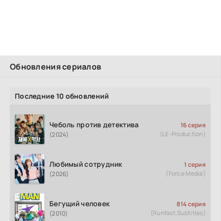
Обновления сериалов
Последние 10 обновлений
Чеболь против детектива
16 серия
(LE-Production)
(2024)
Любимый сотрудник
1 серия
(Force Media)
(2026)
Бегущий человек
814 серия
(Runfast.Subtitles)
(2010)