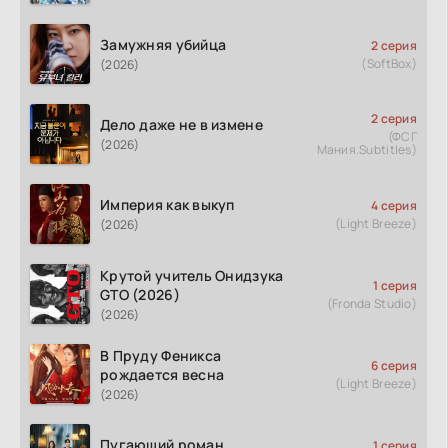
Замужняя убийца
2 серия
(SoftBox)
(2026)
2 серия
Дело даже не в измене
(ФСГ
(2026)
Мания.Subtitles)
Империя как выкуп
4 серия
(Light Breeze)
(2026)
Крутой учитель Онидзука
1 серия
GTO (2026)
(Fronda Studio)
(2026)
В Пруду Феникса
6 серия
рождается весна
(Light Breeze)
(2026)
Пугающий роман
1 серия