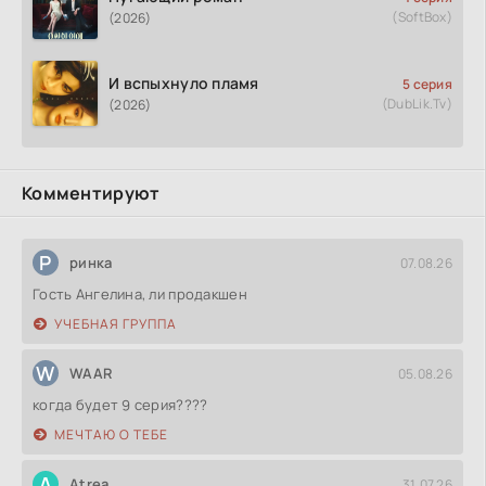
(SoftBox)
(2026)
И вспыхнуло пламя
5 серия
(DubLik.Tv)
(2026)
Комментируют
Р
ринка
07.08.26
Гость Ангелина, ли продакшен
УЧЕБНАЯ ГРУППА
W
WAAR
05.08.26
когда будет 9 серия????
МЕЧТАЮ О ТЕБЕ
A
Atrea
31.07.26