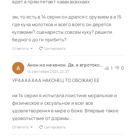
едет а прям летает хааахахаххаах
эм, то есть в 14 серии он дрался с оружием а в 15
где куча молотков и всего всего он дерется
кулаками? сценаристы совсем куку? решили
бедного до ги прибить?
Ответить
Цитировать
Анон но не канон. Да, я агротоксик
А
1
0
14 сентября 2024 22:27
УРААААААА НАКОНЕЦ ТО ОБОЖАЮ ЕЕ
на 14 серии я испытала поистине моральное и
физическое и сксуальное и все! все
удовлетворения в мире о боже. Впервые такое
удовольствие от дорамы...
Ответить
Цитировать