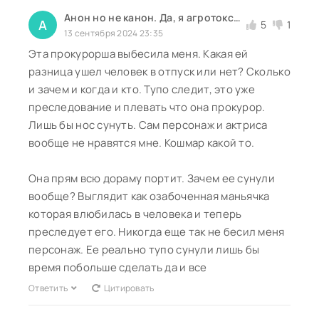
Анон но не канон. Да, я агротоксик
А
5
1
13 сентября 2024 23:35
Эта прокурорша выбесила меня. Какая ей
разница ушел человек в отпуск или нет? Сколько
и зачем и когда и кто. Тупо следит, это уже
преследование и плевать что она прокурор.
Лишь бы нос сунуть. Сам персонаж и актриса
вообще не нравятся мне. Кошмар какой то.
Она прям всю дораму портит. Зачем ее сунули
вообще? Выглядит как озабоченная маньячка
которая влюбилась в человека и теперь
преследует его. Никогда еще так не бесил меня
персонаж. Ее реально тупо сунули лишь бы
время побольше сделать да и все
Ответить
Цитировать