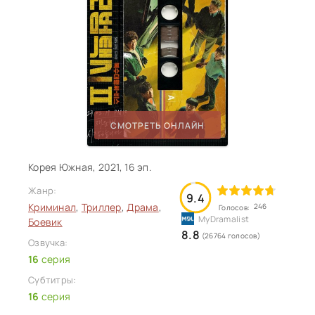
СМОТРЕТЬ ОНЛАЙН
Корея Южная, 2021, 16 эп.
Жанр:
9.4
Криминал
,
Триллер
,
Драма
,
246
Голосов:
Боевик
8.8
(26764 голосов)
Озвучка:
16
серия
Субтитры:
16
серия