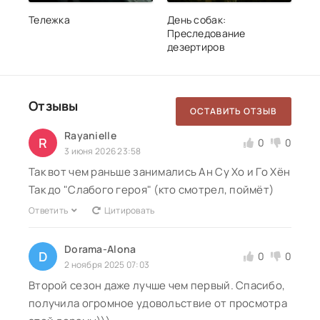
Тележка
День собак:
Преследование
дезертиров
Отзывы
ОСТАВИТЬ ОТЗЫВ
Rayanielle
R
0
0
3 июня 2026 23:58
Так вот чем раньше занимались Ан Су Хо и Го Хён
Так до "Слабого героя" (кто смотрел, поймёт)
Ответить
Цитировать
Dorama-Alona
D
0
0
2 ноября 2025 07:03
Второй сезон даже лучше чем первый. Спасибо,
получила огромное удовольствие от просмотра