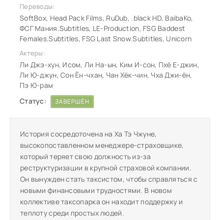
Переводы:
SoftBox, Head Pack Films, RuDub, .black HD, BaibaKo,
ФСГ Мания.Subtitles, LE-Production, FSG Baddest
Females.Subtitles, FSG Last Snow.Subtitles, Unicorn
Актеры:
Ли Джэ-хун, Исом, Ли На-ын, Ким И-сон, Пхё Е-джин,
Ли Ю-джун, Сон Ён-чхан, Чан Хёк-чин, Чха Джи-ён,
Пэ Ю-рам
Статус:
ЗАВЕРШЁН
История сосредоточена на Ха Тэ Чжуне,
высокопоставленном менеджере-страховщике,
который теряет свою должность из-за
реструктуризации в крупной страховой компании.
Он вынужден стать таксистом, чтобы справляться с
новыми финансовыми трудностями. В новом
коллективе таксопарка он находит поддержку и
теплоту среди простых людей.