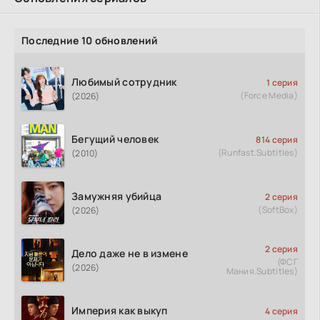
Последние 10 обновлений
Любимый сотрудник
1 серия
(Force Media)
(2026)
Бегущий человек
814 серия
(Runfast.Subtitles)
(2010)
Замужняя убийца
2 серия
(SoftBox)
(2026)
2 серия
Дело даже не в измене
(ФСГ
(2026)
Мания.Subtitles)
Империя как выкуп
4 серия