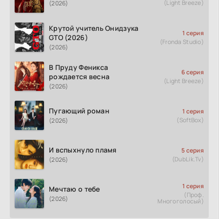
(Light Breeze)
(2026)
Крутой учитель Онидзука
1 серия
GTO (2026)
(Fronda Studio)
(2026)
В Пруду Феникса
6 серия
рождается весна
(Light Breeze)
(2026)
Пугающий роман
1 серия
(SoftBox)
(2026)
И вспыхнуло пламя
5 серия
(DubLik.Tv)
(2026)
1 серия
Мечтаю о тебе
(Проф.
(2026)
Многоголосый)