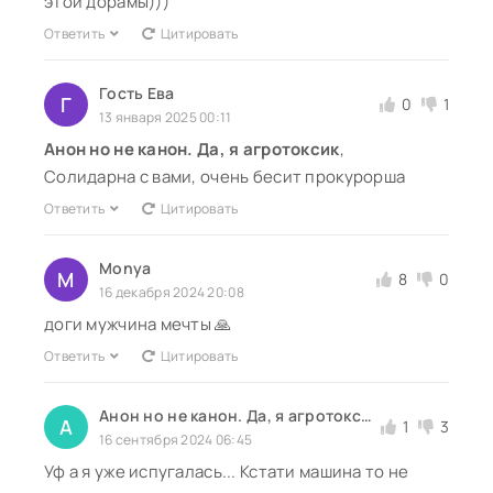
этой дорамы)))
Ответить
Цитировать
Гость Ева
Г
0
1
13 января 2025 00:11
Анон но не канон. Да, я агротоксик
,
Солидарна с вами, очень бесит прокурорша
Ответить
Цитировать
Monya
M
8
0
16 декабря 2024 20:08
доги мужчина мечты 🙏
Ответить
Цитировать
Анон но не канон. Да, я агротоксик
А
1
3
16 сентября 2024 06:45
Уф а я уже испугалась... Кстати машина то не