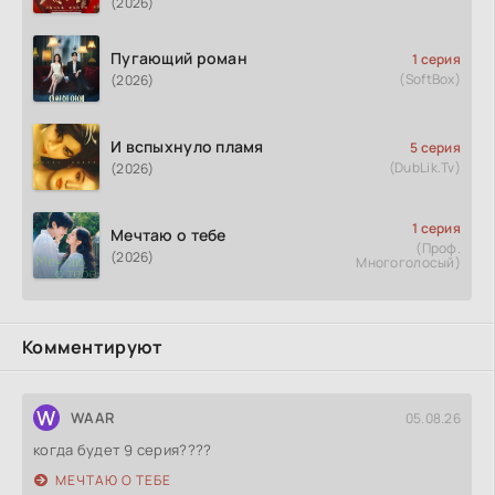
(2026)
Пугающий роман
1 серия
(SoftBox)
(2026)
И вспыхнуло пламя
5 серия
(DubLik.Tv)
(2026)
1 серия
Мечтаю о тебе
(Проф.
(2026)
Многоголосый)
Комментируют
W
WAAR
05.08.26
когда будет 9 серия????
МЕЧТАЮ О ТЕБЕ