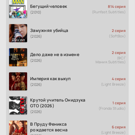
Бегущий человек
814 серия
(Runfast.Subtitles)
(2010)
Замужняя убийца
2 серия
(SoftBox)
(2026)
2 серия
Дело даже не в измене
(ФСГ
(2026)
Мания.Subtitles)
Империя как выкуп
4 серия
(Light Breeze)
(2026)
Крутой учитель Онидзука
1 серия
GTO (2026)
(Fronda Studio)
(2026)
В Пруду Феникса
6 серия
рождается весна
(Light Breeze)