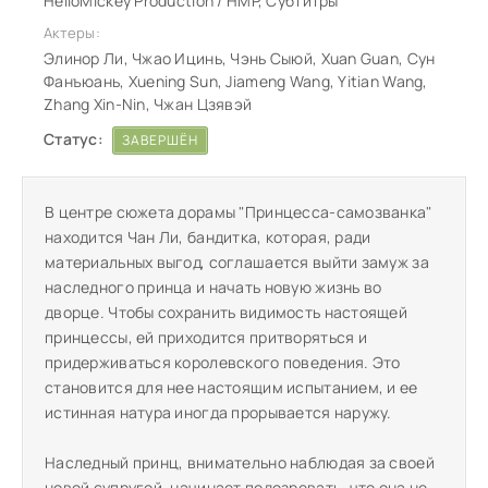
HelloMickey Production / HMP, Субтитры
Актеры:
Элинор Ли, Чжао Ицинь, Чэнь Сыюй, Xuan Guan, Сун
Фанъюань, Xuening Sun, Jiameng Wang, Yitian Wang,
Zhang Xin-Nin, Чжан Цзявэй
Статус:
ЗАВЕРШЁН
В центре сюжета дорамы "Принцесса-самозванка"
находится Чан Ли, бандитка, которая, ради
материальных выгод, соглашается выйти замуж за
наследного принца и начать новую жизнь во
дворце. Чтобы сохранить видимость настоящей
принцессы, ей приходится притворяться и
придерживаться королевского поведения. Это
становится для нее настоящим испытанием, и ее
истинная натура иногда прорывается наружу.
Наследный принц, внимательно наблюдая за своей
новой супругой, начинает подозревать, что она не