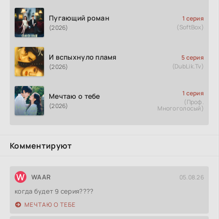
Пугающий роман
1 серия
(SoftBox)
(2026)
И вспыхнуло пламя
5 серия
(DubLik.Tv)
(2026)
1 серия
Мечтаю о тебе
(Проф.
(2026)
Многоголосый)
Комментируют
W
WAAR
05.08.26
когда будет 9 серия????
МЕЧТАЮ О ТЕБЕ