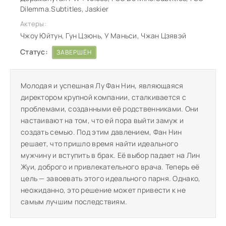
Dilemma.Subtitles, Jaskier
Актеры:
Чжоу Юйтун, Гун Цзюнь, У Маньси, Чжан Цзявэй
Статус:
ЗАВЕРШЁН
Молодая и успешная Лу Фан Нин, являющаяся
директором крупной компании, сталкивается с
проблемами, созданными её родственниками. Они
настаивают на том, что ей пора выйти замуж и
создать семью. Под этим давлением, Фан Нин
решает, что пришло время найти идеального
мужчину и вступить в брак. Её выбор падает на Лин
Жуи, доброго и привлекательного врача. Теперь её
цель — завоевать этого идеального парня. Однако,
неожиданно, это решение может привести к не
самым лучшим последствиям.