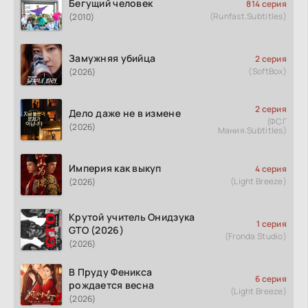
Бегущий человек
814 серия
(Runfast.Subtitles)
(2010)
Замужняя убийца
2 серия
(SoftBox)
(2026)
2 серия
Дело даже не в измене
(ФСГ
(2026)
Мания.Subtitles)
Империя как выкуп
4 серия
(Light Breeze)
(2026)
Крутой учитель Онидзука
1 серия
GTO (2026)
(Fronda Studio)
(2026)
В Пруду Феникса
6 серия
рождается весна
(Light Breeze)
(2026)