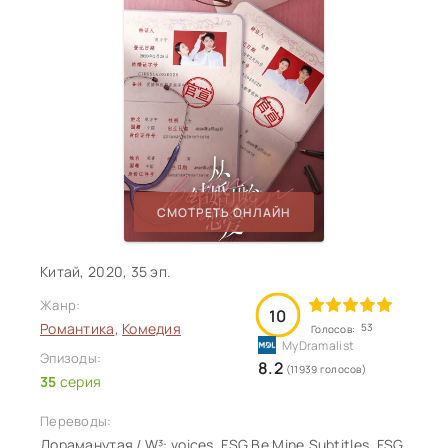
СМОТРЕТЬ ОНЛАЙН
Китай, 2020, 35 эп.
Жанр:
10
Романтика
,
Комедия
53
Голосов:
Эпизоды:
8.2
(11939 голосов)
35
серия
Переводы:
Дораманутая / W³: voices, FSG Be Mine.Subtitles, FSG