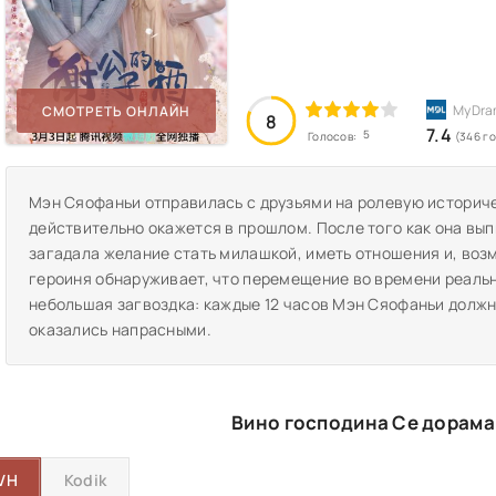
СМОТРЕТЬ ОНЛАЙН
8
7.4
5
Голосов:
(346 г
Мэн Сяофаньи отправилась с друзьями на ролевую историчес
действительно окажется в прошлом. После того как она вып
загадала желание стать милашкой, иметь отношения и, воз
героиня обнаруживает, что перемещение во времени реальн
небольшая загвоздка: каждые 12 часов Мэн Сяофаньи должна
оказались напрасными.
Вино господина Се дорама
VH
Kodik