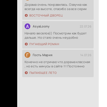
Дорама очень понравилась. Озвучка как
всегда на высоте, спасибо за все серии
ВОСТОЧНЫЙ ДВОРЕЦ
A
AsyaLoony
22.07.26
Начало веселое)) Посмотрим как будет
дальше. Но стало очень неудобно
ПУГАЮЩИЙ РОМАН
Г
Гость Мария
14.07.26
Конечно не отричаю что дорама классная
, но есть минусы в сайте !!! Постоянно
ПЫЛАЮЩЕЕ ЛЕТО