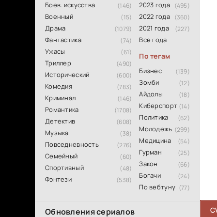
Боев. искусства
2023 года
(146)
(495)
Военный
2022 года
(15)
(360)
Драма
2021 года
(1079)
(227)
Фантастика
Все года
(74)
Ужасы
(61)
По тегам
Триллер
(490)
Бизнес
(139)
Исторический
(600)
Зомби
(12)
Комедия
(783)
Айдолы
(18)
Криминал
(146)
Киберспорт
(14)
Романтика
(1708)
Политика
(62)
Детектив
(608)
Молодежь
(299)
Музыка
(38)
Медицина
(54)
Повседневность
(276)
Гурман
(25)
Семейный
(60)
Закон
(66)
Спортивный
(48)
Богачи
(24)
Фэнтези
(538)
По вебтуну
(77)
C
Обновления сериалов