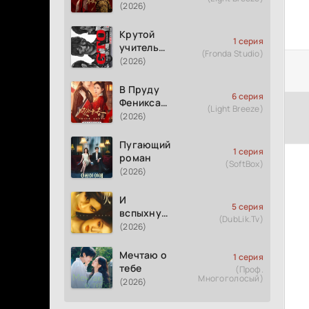
(2026)
Крутой
1 серия
учитель
(Fronda Studio)
Онидзука
(2026)
GTO
(2026)
В Пруду
6 серия
Феникса
(Light Breeze)
рождается
(2026)
весна
Пугающий
1 серия
роман
(SoftBox)
(2026)
И
5 серия
вспыхнуло
(DubLik.Tv)
пламя
(2026)
Мечтаю о
1 серия
тебе
(Проф.
Многоголосый)
(2026)