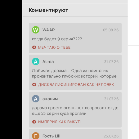
Комментируют
W
WAAR
05.08.26
когда будет 9 серия????
МЕЧТАЮ О ТЕБЕ
A
Atrea
31.07.26
Любимая дорама.... Одна из немногих
пронзительно глубоких историй, которые
ДИСКВАЛИФИЦИРОВАН КАК ЧЕЛОВЕК
А
аноним
31.07.26
дорама просто огонь нет вопросов но где
еще 23 серии куда пропали
ИМПЕРИЯ КАК ВЫКУП
Г
Гость Lili
25.07.26