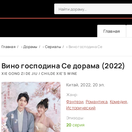
Главная
Главная
»
Дорамы
»
Сериалы
» Вино господина Се
Вино господина Се дорама (2022)
XIE GONG ZI DE JIU / CHILDE XIE'S WINE
Китай, 2022, 20 эп.
Жанр:
Фэнтези
,
Романтика
,
Комедия
,
Исторический
Эпизоды:
20
серия