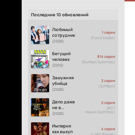
Последние 10 обновлений
Любимый
1 серия
сотрудник
(Force Media)
(2026)
Бегущий
814 серия
человек
(Runfast.Subtitles)
(2010)
Замужняя
2 серия
убийца
(SoftBox)
(2026)
Дело даже
2 серия
не в
(ФСГ
Мания.Subtitles)
измене
(2026)
Империя
4 серия
как выкуп
(Light Breeze)