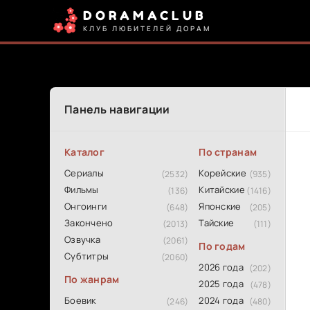
DORAMACLUB
КЛУБ ЛЮБИТЕЛЕЙ ДОРАМ
Панель навигации
Каталог
По странам
Сериалы
Корейские
(2532)
(935)
Фильмы
Китайские
(136)
(1416)
Онгоинги
Японские
(648)
(205)
Закончено
Тайские
(2013)
(111)
Озвучка
(2061)
По годам
Субтитры
(2060)
2026 года
(202)
По жанрам
2025 года
(478)
Боевик
2024 года
(246)
(480)