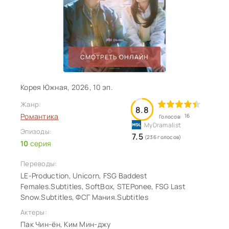
СМОТРЕТЬ ОНЛАЙН
Корея Южная, 2026, 10 эп.
Жанр:
8.8
Романтика
16
Голосов:
Эпизоды:
7.5
(236 голосов)
10
серия
Переводы:
LE-Production, Unicorn, FSG Baddest
Females.Subtitles, SoftBox, STEPonee, FSG Last
Snow.Subtitles, ФСГ Мания.Subtitles
Актеры:
Пак Чин-ён, Ким Мин-джу