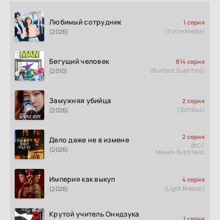
Любимый сотрудник
1 серия
(Force Media)
(2026)
Бегущий человек
814 серия
(Runfast.Subtitles)
(2010)
Замужняя убийца
2 серия
(SoftBox)
(2026)
2 серия
Дело даже не в измене
(ФСГ
(2026)
Мания.Subtitles)
Империя как выкуп
4 серия
(Light Breeze)
(2026)
Крутой учитель Онидзука
1 серия