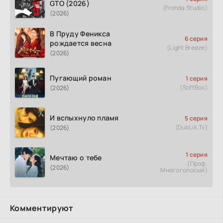
GTO (2026)
(Fronda Studio)
(2026)
В Пруду Феникса
6 серия
рождается весна
(Light Breeze)
(2026)
Пугающий роман
1 серия
(SoftBox)
(2026)
И вспыхнуло пламя
5 серия
(DubLik.Tv)
(2026)
1 серия
Мечтаю о тебе
(Проф.
(2026)
Многоголосый)
Комментируют