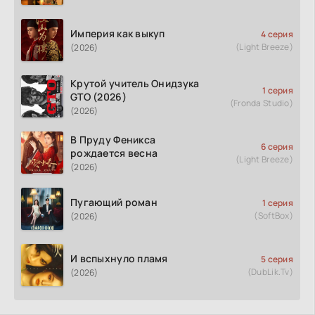
Империя как выкуп
4 серия
(Light Breeze)
(2026)
Крутой учитель Онидзука
1 серия
GTO (2026)
(Fronda Studio)
(2026)
В Пруду Феникса
6 серия
рождается весна
(Light Breeze)
(2026)
Пугающий роман
1 серия
(SoftBox)
(2026)
И вспыхнуло пламя
5 серия
(DubLik.Tv)
(2026)