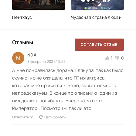
Пентхаус
Чудесная страна любви
Отзывы
ОСТАВИТЬ ОТЗЫВ
NDA
N
1
0
8 февраля 2026 10:53
А мне понравилась дорама. Глянула, так как было
скучно, но не ожидала, что ГГ-ня актриса,
которая мне нравится. Свежо, сюжет немного
непредсказуем. В конце по описанию, один из
них должен погибнуть. Уверена, что это
Император . Посмотрим, так ли это
Ответить
Цитировать