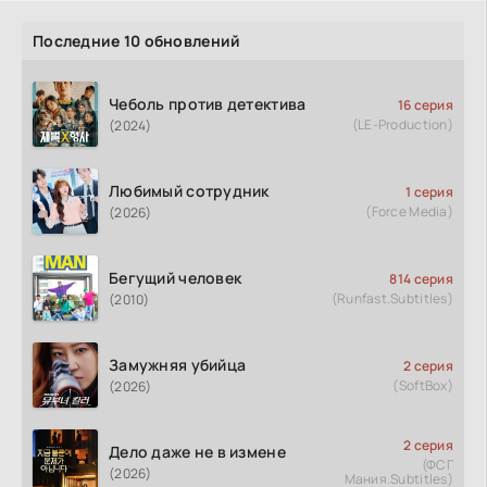
Последние 10 обновлений
Чеболь против детектива
16 серия
(LE-Production)
(2024)
Любимый сотрудник
1 серия
(Force Media)
(2026)
Бегущий человек
814 серия
(Runfast.Subtitles)
(2010)
Замужняя убийца
2 серия
(SoftBox)
(2026)
2 серия
Дело даже не в измене
(ФСГ
(2026)
Мания.Subtitles)