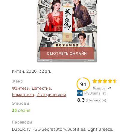
СМОТРЕТЬ ОНЛАЙН
Китай, 2026, 32 эп.
Жанр:
9.1
Фэнтези
,
Детектив
,
23
Голосов:
Романтика
,
Исторический
8.3
(214 голосов)
Эпизоды:
33
серия
Переводы:
DubLik.Tv, FSG SecretStory.Subtitles, Light Breeze,