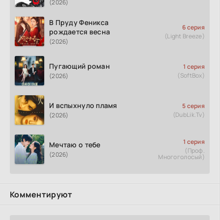
(2026)
В Пруду Феникса
6 серия
рождается весна
(Light Breeze)
(2026)
Пугающий роман
1 серия
(SoftBox)
(2026)
И вспыхнуло пламя
5 серия
(DubLik.Tv)
(2026)
1 серия
Мечтаю о тебе
(Проф.
(2026)
Многоголосый)
Комментируют