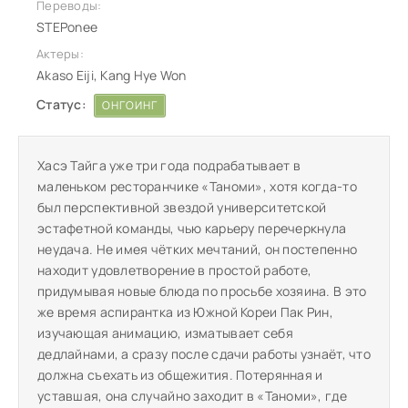
Переводы:
STEPonee
Актеры:
Akaso Eiji, Kang Hye Won
Статус:
ОНГОИНГ
Хасэ Тайга уже три года подрабатывает в
маленьком ресторанчике «Таноми», хотя когда-то
был перспективной звездой университетской
эстафетной команды, чью карьеру перечеркнула
неудача. Не имея чётких мечтаний, он постепенно
находит удовлетворение в простой работе,
придумывая новые блюда по просьбе хозяина. В это
же время аспирантка из Южной Кореи Пак Рин,
изучающая анимацию, изматывает себя
дедлайнами, а сразу после сдачи работы узнаёт, что
должна съехать из общежития. Потерянная и
уставшая, она случайно заходит в «Таноми», где