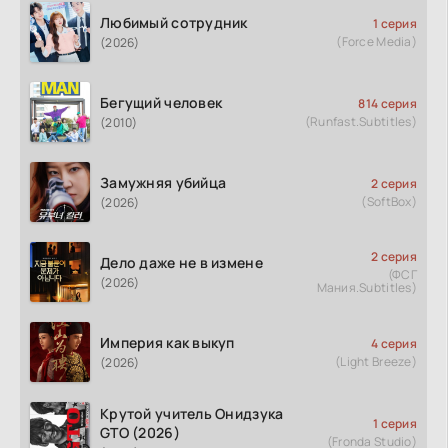
Любимый сотрудник
1 серия
(Force Media)
(2026)
Бегущий человек
814 серия
(Runfast.Subtitles)
(2010)
Замужняя убийца
2 серия
(SoftBox)
(2026)
2 серия
Дело даже не в измене
(ФСГ
(2026)
Мания.Subtitles)
Империя как выкуп
4 серия
(Light Breeze)
(2026)
Крутой учитель Онидзука
1 серия
GTO (2026)
(Fronda Studio)