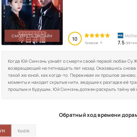
СМОТРЕТЬ ОНЛАЙН
10
7.5
4
Голосов:
(29 гол
Когда Юй Синчэнь узнаёт о смерти своей первой любви Су Ж
возвращающий на пятнадцать лет назад. Оказавшись снова 
такой же юной, как когда-то. Переживая их прошлое заново
моменты и находит скрытые нити, ведущие к разгадке её тр
прошлым и будущим, Юй Синчэнь должен раскрыть тайну её с
Обратный ход времени дорам
VH
Kodik