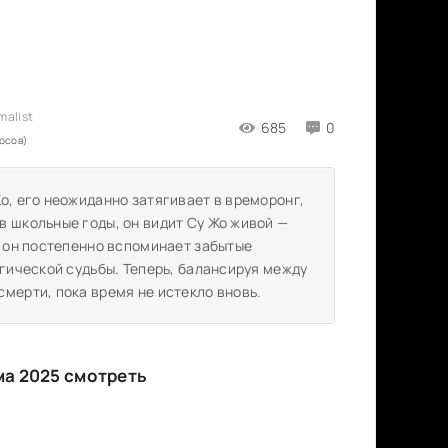
685
0
осов)
о, его неожиданно затягивает в времоронг,
в школьные годы, он видит Су Жо живой —
, он постепенно вспоминает забытые
агической судьбы. Теперь, балансируя между
мерти, пока время не истекло вновь.
а 2025 смотреть