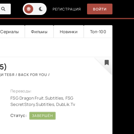
РЕГИСТРАЦИЯ
ВОЙТИ
Сериалы
Фильмы
Новинки
Топ-100
5)
И ТЕБЯ / BACK FOR YOU /
Переводы:
FSG Dragon Fruit.Subtitles, FSG
SecretStory.Subtitles, DubLik.Tv
Статус:
ЗАВЕРШЁН