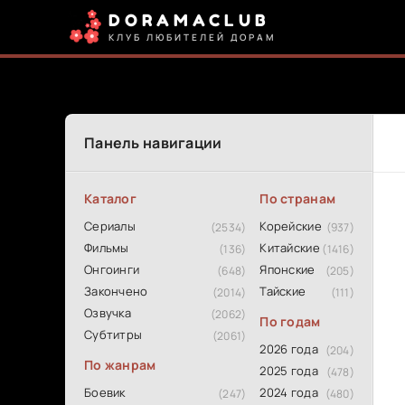
DORAMACLUB
КЛУБ ЛЮБИТЕЛЕЙ ДОРАМ
Панель навигации
Каталог
По странам
Сериалы
Корейские
(2534)
(937)
Фильмы
Китайские
(136)
(1416)
Онгоинги
Японские
(648)
(205)
Закончено
Тайские
(2014)
(111)
Озвучка
(2062)
По годам
Субтитры
(2061)
2026 года
(204)
По жанрам
2025 года
(478)
Боевик
2024 года
(247)
(480)