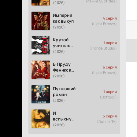
Мания.Subtitles)
измене
(2026)
Империя
4 серия
как выкуп
(Light Breeze)
(2026)
Крутой
1 серия
учитель
(Fronda Studio)
Онидзука
(2026)
GTO
(2026)
В Пруду
6 серия
Феникса
(Light Breeze)
рождается
(2026)
весна
Пугающий
1 серия
роман
(SoftBox)
(2026)
И
5 серия
вспыхнуло
(DubLik.Tv)
пламя
(2026)