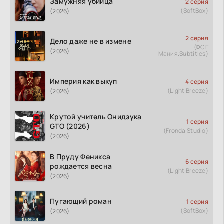
Замужняя убийца
2 серия
(SoftBox)
(2026)
2 серия
Дело даже не в измене
(ФСГ
(2026)
Мания.Subtitles)
Империя как выкуп
4 серия
(Light Breeze)
(2026)
Крутой учитель Онидзука
1 серия
GTO (2026)
(Fronda Studio)
(2026)
В Пруду Феникса
6 серия
рождается весна
(Light Breeze)
(2026)
Пугающий роман
1 серия
(SoftBox)
(2026)