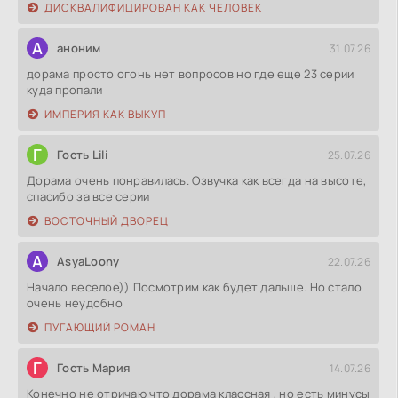
ДИСКВАЛИФИЦИРОВАН КАК ЧЕЛОВЕК
А
аноним
31.07.26
дорама просто огонь нет вопросов но где еще 23 серии
куда пропали
ИМПЕРИЯ КАК ВЫКУП
Г
Гость Lili
25.07.26
Дорама очень понравилась. Озвучка как всегда на высоте,
спасибо за все серии
ВОСТОЧНЫЙ ДВОРЕЦ
A
AsyaLoony
22.07.26
Начало веселое)) Посмотрим как будет дальше. Но стало
очень неудобно
ПУГАЮЩИЙ РОМАН
Г
Гость Мария
14.07.26
Конечно не отричаю что дорама классная , но есть минусы