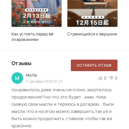
Как устоять перед её
Стремящийся к вершине
очарованием
Отзывы
ОСТАВИТЬ ОТЗЫВ
Molle
M
0
0
11 декабря 2025 01:27
понравилось.даже очень не плохо.захотелось
продолжения!!!но что это будет...ммм..пока
смакую свои мысли и теряюсь в догадках...были
мысли,что и на этом можно завершить,так уж и
быть можно продолжить ,главное чтобы так же
красочно.