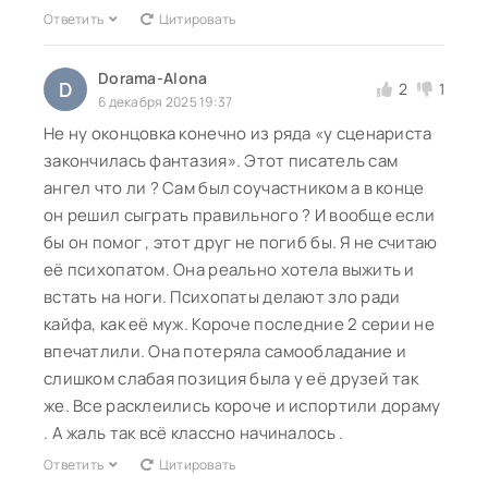
Ответить
Цитировать
Dorama-Alona
D
2
1
6 декабря 2025 19:37
Не ну оконцовка конечно из ряда «у сценариста
закончилась фантазия». Этот писатель сам
ангел что ли ? Сам был соучастником а в конце
он решил сыграть правильного ? И вообще если
бы он помог , этот друг не погиб бы. Я не считаю
её психопатом. Она реально хотела выжить и
встать на ноги. Психопаты делают зло ради
кайфа, как её муж. Короче последние 2 серии не
впечатлили. Она потеряла самообладание и
слишком слабая позиция была у её друзей так
же. Все расклеились короче и испортили дораму
. А жаль так всё классно начиналось .
Ответить
Цитировать