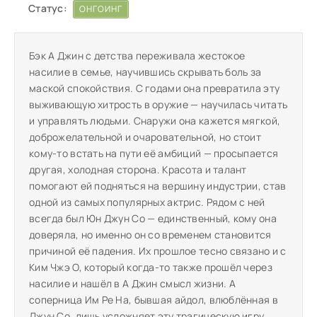
Статус:
ОНГОИНГ
Бэк А Джин с детства переживала жестокое
насилие в семье, научившись скрывать боль за
маской спокойствия. С годами она превратила эту
выживающую хитрость в оружие — научилась читать
и управлять людьми. Снаружи она кажется мягкой,
доброжелательной и очаровательной, но стоит
кому-то встать на пути её амбиций — просыпается
другая, холодная сторона. Красота и талант
помогают ей подняться на вершину индустрии, став
одной из самых популярных актрис. Рядом с ней
всегда был Юн Джун Со — единственный, кому она
доверяла, но именно он со временем становится
причиной её падения. Их прошлое тесно связано и с
Ким Чжэ О, который когда-то также прошёл через
насилие и нашёл в А Джин смысл жизни. А
соперница Им Ре На, бывшая айдол, влюблённая в
Джун Со, лишь усложняет эту трагическую игру