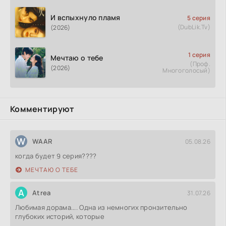
И вспыхнуло пламя
5 серия
(DubLik.Tv)
(2026)
1 серия
Мечтаю о тебе
(Проф.
(2026)
Многоголосый)
Комментируют
W
WAAR
05.08.26
когда будет 9 серия????
МЕЧТАЮ О ТЕБЕ
A
Atrea
31.07.26
Любимая дорама.... Одна из немногих пронзительно
глубоких историй, которые