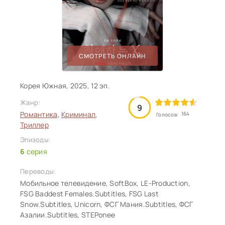
СМОТРЕТЬ ОНЛАЙН
Корея Южная, 2025, 12 эп.
Жанр:
9
Романтика
,
Криминал
,
164
Голосов:
Триллер
Эпизоды:
6
серия
Переводы:
Мобильное телевидение, SoftBox, LE-Production,
FSG Baddest Females.Subtitles, FSG Last
Snow.Subtitles, Unicorn, ФСГ Мания.Subtitles, ФСГ
Азалии.Subtitles, STEPonee