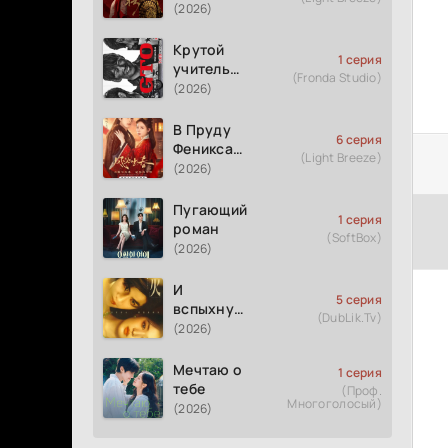
(2026)
Крутой
1 серия
учитель
(Fronda Studio)
Онидзука
(2026)
GTO
(2026)
В Пруду
6 серия
Феникса
(Light Breeze)
рождается
(2026)
весна
Пугающий
1 серия
роман
(SoftBox)
(2026)
И
5 серия
вспыхнуло
(DubLik.Tv)
пламя
(2026)
Мечтаю о
1 серия
тебе
(Проф.
Многоголосый)
(2026)