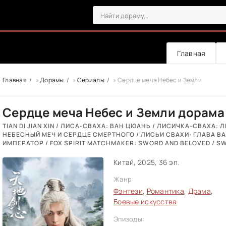
Главная
Главная
»
Дорамы
»
Сериалы
» Сердце меча Небес и Земли
Сердце меча Небес и Земли дорама
TIAN DI JIAN XIN / ЛИСА-СВАХА: ВАН ЦЮАНЬ / ЛИСИЧКА-СВАХА:
НЕБЕСНЫЙ МЕЧ И СЕРДЦЕ СМЕРТНОГО / ЛИСЬИ СВАХИ: ГЛАВА 
ИМПЕРАТОР / FOX SPIRIT MATCHMAKER: SWORD AND BELOVED / S
Китай, 2025, 36 эп.
Жанр:
Фэнтези
,
Романтика
,
Драма
,
Боевые искусства
Эпизоды: