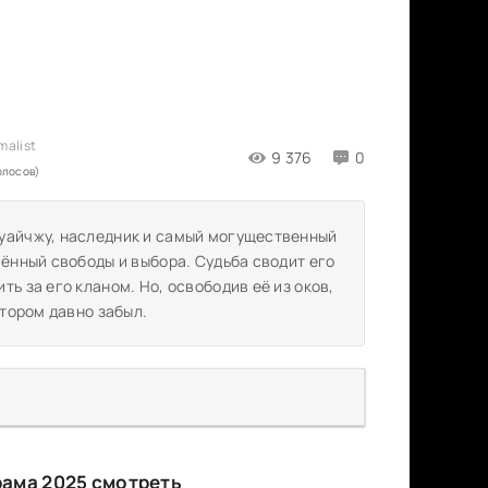
9 376
0
олосов)
Хуайчжу, наследник и самый могущественный
шённый свободы и выбора. Судьба сводит его
ь за его кланом. Но, освободив её из оков,
отором давно забыл.
рама 2025 смотреть