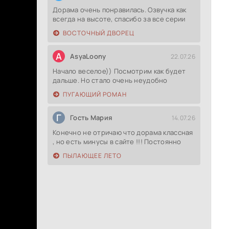
Дорама очень понравилась. Озвучка как
всегда на высоте, спасибо за все серии
ВОСТОЧНЫЙ ДВОРЕЦ
A
AsyaLoony
22.07.26
Начало веселое)) Посмотрим как будет
дальше. Но стало очень неудобно
ПУГАЮЩИЙ РОМАН
Г
Гость Мария
14.07.26
Конечно не отричаю что дорама классная
, но есть минусы в сайте !!! Постоянно
ПЫЛАЮЩЕЕ ЛЕТО