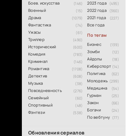
Боев. искусства
2023 года
(146)
(495)
Военный
2022 года
(15)
(360)
Драма
2021 года
(1079)
(227)
Фантастика
Все года
(74)
Ужасы
(61)
По тегам
Триллер
(490)
Бизнес
(139)
Исторический
(600)
Зомби
(12)
Комедия
(783)
Айдолы
(18)
Криминал
(146)
Киберспорт
(14)
Романтика
(1708)
Политика
(62)
Детектив
(608)
Молодежь
(299)
Музыка
(38)
Медицина
(54)
Повседневность
(276)
Гурман
(25)
Семейный
(60)
Закон
(66)
Спортивный
(48)
Богачи
(24)
Фэнтези
(538)
По вебтуну
(77)
Обновления сериалов