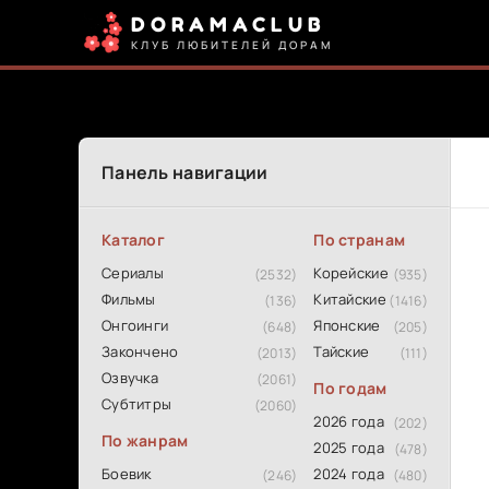
DORAMACLUB
КЛУБ ЛЮБИТЕЛЕЙ ДОРАМ
Панель навигации
Каталог
По странам
Сериалы
Корейские
(2532)
(935)
Фильмы
Китайские
(136)
(1416)
Онгоинги
Японские
(648)
(205)
Закончено
Тайские
(2013)
(111)
Озвучка
(2061)
По годам
Субтитры
(2060)
2026 года
(202)
По жанрам
2025 года
(478)
Боевик
2024 года
(246)
(480)