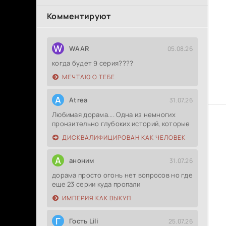
Комментируют
W
WAAR
05.08.26
когда будет 9 серия????
МЕЧТАЮ О ТЕБЕ
A
Atrea
31.07.26
Любимая дорама.... Одна из немногих
пронзительно глубоких историй, которые
ДИСКВАЛИФИЦИРОВАН КАК ЧЕЛОВЕК
А
аноним
31.07.26
дорама просто огонь нет вопросов но где
еще 23 серии куда пропали
ИМПЕРИЯ КАК ВЫКУП
Г
Гость Lili
25.07.26