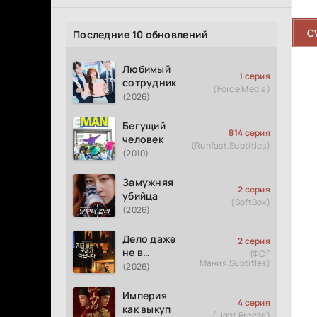
C
Последние 10 обновлений
Любимый
1 серия
сотрудник
(Force Media)
(2026)
Бегущий
814 серия
человек
(Runfast.Subtitles)
(2010)
Замужняя
2 серия
убийца
(SoftBox)
(2026)
Дело даже
2 серия
не в
(ФСГ
Мания.Subtitles)
измене
(2026)
Империя
4 серия
как выкуп
(Light Breeze)