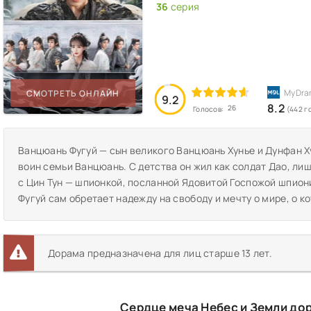
36
серия
СМОТРЕТЬ ОНЛАЙН
9.2
8.2
26
Голосов:
(442 г
Ванцюань Фугуй — сын великого Ванцюань Хунье и Дунфан 
воин семьи Ванцюань. С детства он жил как солдат Дао, ли
с Цин Тун — шпионкой, посланной Ядовитой Госпожой шпионит
Фугуй сам обретает надежду на свободу и мечту о мире, о к
Дорама предназначена для лиц старше 13 лет.
Сердце меча Небес и Земли до