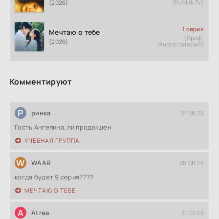
(DubLik.Tv)
(2026)
1 серия
Мечтаю о тебе
(Проф.
(2026)
Многоголосый)
Комментируют
Р
ринка
07.08.26
Гость Ангелина, ли продакшен
УЧЕБНАЯ ГРУППА
W
WAAR
05.08.26
когда будет 9 серия????
МЕЧТАЮ О ТЕБЕ
A
Atrea
31.07.26