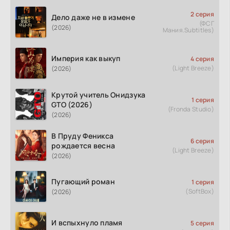
2 серия
Дело даже не в измене
(ФСГ
(2026)
Мания.Subtitles)
Империя как выкуп
4 серия
(Light Breeze)
(2026)
Крутой учитель Онидзука
1 серия
GTO (2026)
(Fronda Studio)
(2026)
В Пруду Феникса
6 серия
рождается весна
(Light Breeze)
(2026)
Пугающий роман
1 серия
(SoftBox)
(2026)
И вспыхнуло пламя
5 серия