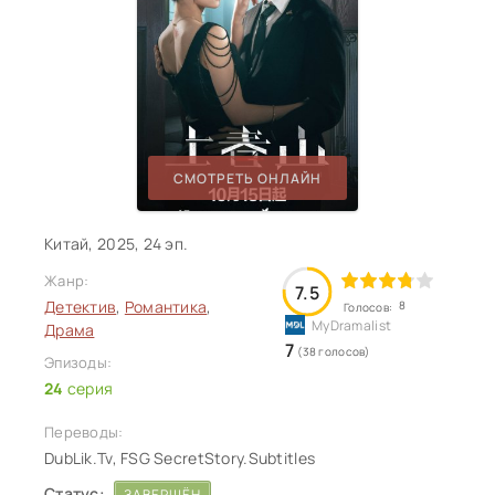
СМОТРЕТЬ ОНЛАЙН
Китай, 2025, 24 эп.
Жанр:
7.5
Детектив
,
Романтика
,
8
Голосов:
Драма
7
(38 голосов)
Эпизоды:
24
серия
Переводы:
DubLik.Tv, FSG SecretStory.Subtitles
Статус:
ЗАВЕРШЁН