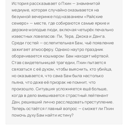
История рассказывает о Пхин — знаменитой
медиуме, которая случайно оказывается на
безумной вечеринке под названием «Райские
семеро» — месте, где собираются самые яркие и
дерзкие молодые люди, включая четырёх печально
известных ловеласов: Пи, Тера, Джока и Данга.
Среди гостей — ослепительная Бам, чьё появление
зажигает атмосферу. Однако наутро праздник
оборачивается кошмаром: Бам находят мёртвой.
Став свидетельницей трагедии, Пхин пытается
связаться с её духом, чтобы выяснить, кто убийца,
но оказывается, что сама Бам была настолько
пьяна, что даже её призрак не помнит, что
произошло. Ситуация усложняется ещё больше,
когда в дело вмешивается страстный лейтенант
Дан, решивший лично расследовать преступление.
Теперь остаётся главный вопрос — сможет ли Пхин
помочь духу Бам найти истину?