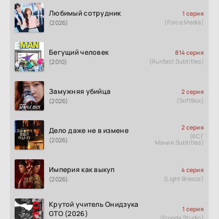
Любимый сотрудник
1 серия
(Force Media)
(2026)
Бегущий человек
814 серия
(Runfast.Subtitles)
(2010)
Замужняя убийца
2 серия
(SoftBox)
(2026)
2 серия
Дело даже не в измене
(ФСГ
(2026)
Мания.Subtitles)
Империя как выкуп
4 серия
(Light Breeze)
(2026)
Крутой учитель Онидзука
1 серия
GTO (2026)
(Fronda Studio)