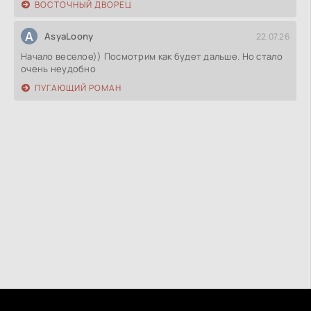
ВОСТОЧНЫЙ ДВОРЕЦ
A
AsyaLoony
22.07.26
Начало веселое)) Посмотрим как будет дальше. Но стало
очень неудобно
ПУГАЮЩИЙ РОМАН