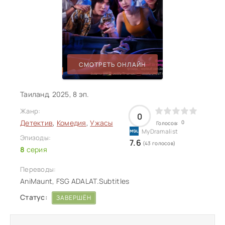
СМОТРЕТЬ ОНЛАЙН
Таиланд, 2025, 8 эп.
Жанр:
0
Детектив
,
Комедия
,
Ужасы
0
Голосов:
Эпизоды:
7.6
(43 голосов)
8
серия
Переводы:
AniMaunt, FSG ADALAT.Subtitles
Статус:
ЗАВЕРШЁН