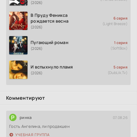
(2026)
В Пруду Феникса
6 серия
рождается весна
(Light Breeze)
(2026)
Пугающий роман
1 серия
(SoftBox)
(2026)
И вспыхнуло пламя
5 серия
(DubLik.Tv)
(2026)
Комментируют
Р
ринка
07.08.26
Гость Ангелина, ли продакшен
УЧЕБНАЯ ГРУППА