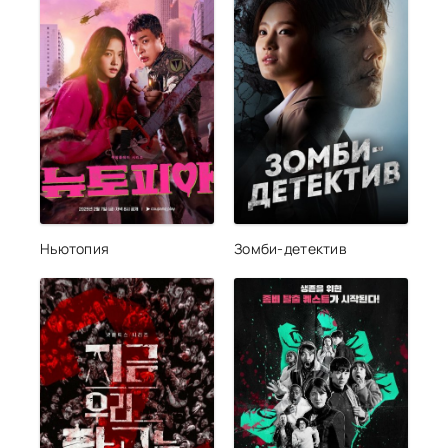
Ньютопия
Зомби-детектив