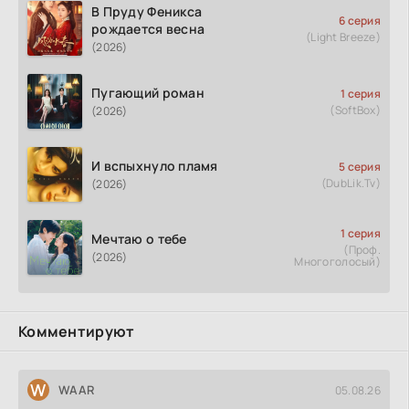
В Пруду Феникса
6 серия
рождается весна
(Light Breeze)
(2026)
Пугающий роман
1 серия
(SoftBox)
(2026)
И вспыхнуло пламя
5 серия
(DubLik.Tv)
(2026)
1 серия
Мечтаю о тебе
(Проф.
(2026)
Многоголосый)
Комментируют
W
WAAR
05.08.26