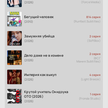
(Force Media)
(2026)
Бегущий человек
814 серия
(Runfast.Subtitles)
(2010)
Замужняя убийца
2 серия
(SoftBox)
(2026)
2 серия
Дело даже не в измене
(ФСГ
(2026)
Мания.Subtitles)
Империя как выкуп
4 серия
(Light Breeze)
(2026)
Крутой учитель Онидзука
1 серия
GTO (2026)
(Fronda Studio)
(2026)