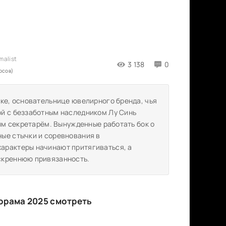
3 138
0
осов)
тке, основательнице ювелирного бренда, чья
ой с беззаботным наследником Лу Синь
ным секретарём. Вынужденные работать бок о
ые стычки и соревнования в
арактеры начинают притягиваться, а
скреннюю привязанность.
дорама 2025 смотреть