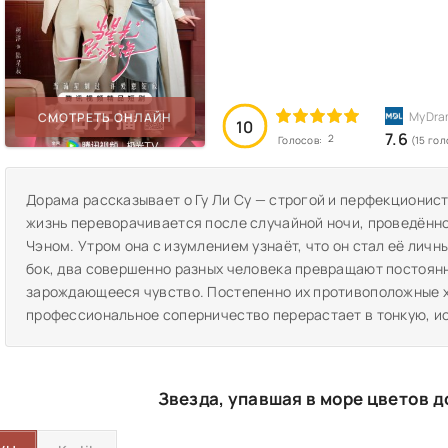
СМОТРЕТЬ ОНЛАЙН
10
7.6
2
Голосов:
(15 гол
Дорама рассказывает о Гу Ли Су — строгой и перфекционис
жизнь переворачивается после случайной ночи, проведённ
Чэном. Утром она с изумлением узнаёт, что он стал её лич
бок, два совершенно разных человека превращают постоянн
зарождающееся чувство. Постепенно их противоположные х
профессиональное соперничество перерастает в тонкую, и
Звезда, упавшая в море цветов 