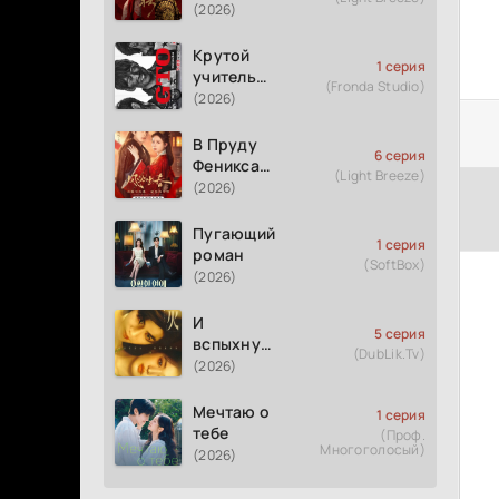
(2026)
Крутой
1 серия
учитель
(Fronda Studio)
Онидзука
(2026)
GTO
(2026)
В Пруду
6 серия
Феникса
(Light Breeze)
рождается
(2026)
весна
Пугающий
1 серия
роман
(SoftBox)
(2026)
И
5 серия
вспыхнуло
(DubLik.Tv)
пламя
(2026)
Мечтаю о
1 серия
тебе
(Проф.
Многоголосый)
(2026)