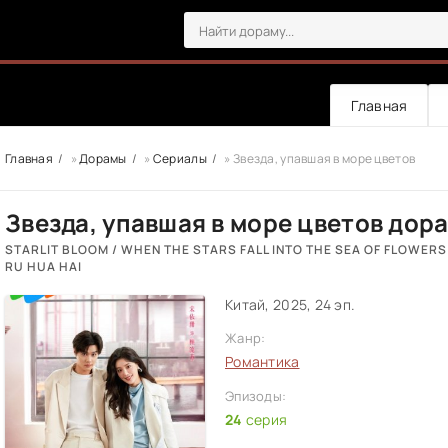
Главная
Главная
»
Дорамы
»
Сериалы
» Звезда, упавшая в море цветов
Звезда, упавшая в море цветов дор
STARLIT BLOOM / WHEN THE STARS FALL INTO THE SEA OF FLOWERS
RU HUA HAI
Китай, 2025, 24 эп.
Жанр:
Романтика
Эпизоды:
24
серия