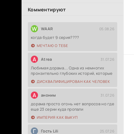
Комментируют
W
WAAR
05.08.26
когда будет 9 серия????
МЕЧТАЮ О ТЕБЕ
A
Atrea
31.07.26
Любимая дорама.... Одна из немногих
пронзительно глубоких историй, которые
ДИСКВАЛИФИЦИРОВАН КАК ЧЕЛОВЕК
А
аноним
31.07.26
дорама просто огонь нет вопросов но где
еще 23 серии куда пропали
ИМПЕРИЯ КАК ВЫКУП
Г
Гость Lili
25.07.26