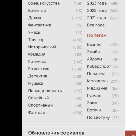
Боев. искусства
2023 года
(146)
(495)
Военный
2022 года
(15)
(360)
Драма
2021 года
(1079)
(227)
Фантастика
Все года
(74)
Ужасы
(61)
По тегам
Триллер
(490)
Бизнес
(139)
Исторический
(600)
Зомби
(12)
Комедия
(783)
Айдолы
(18)
Криминал
(146)
Киберспорт
(14)
Романтика
(1708)
Политика
(62)
Детектив
(608)
Молодежь
(299)
Музыка
(38)
Медицина
(54)
Повседневность
(276)
Гурман
(25)
Семейный
(60)
Закон
(66)
Спортивный
(48)
Богачи
(24)
Фэнтези
(538)
По вебтуну
(77)
Обновления сериалов