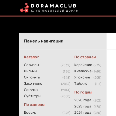
DORAMACLUB
КЛУБ ЛЮБИТЕЛЕЙ ДОРАМ
Панель навигации
Каталог
По странам
Сериалы
Корейские
(2532)
(935)
Фильмы
Китайские
(136)
(1416)
Онгоинги
Японские
(648)
(205)
Закончено
Тайские
(2013)
(111)
Озвучка
(2061)
По годам
Субтитры
(2060)
2026 года
(202)
По жанрам
2025 года
(478)
Боевик
2024 года
(246)
(480)