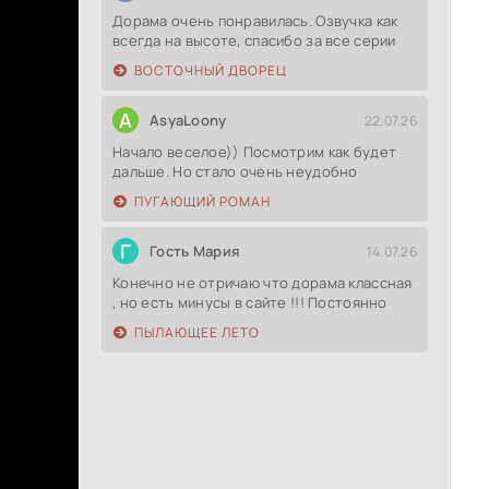
Дорама очень понравилась. Озвучка как
всегда на высоте, спасибо за все серии
ВОСТОЧНЫЙ ДВОРЕЦ
A
AsyaLoony
22.07.26
Начало веселое)) Посмотрим как будет
дальше. Но стало очень неудобно
ПУГАЮЩИЙ РОМАН
Г
Гость Мария
14.07.26
Конечно не отричаю что дорама классная
, но есть минусы в сайте !!! Постоянно
ПЫЛАЮЩЕЕ ЛЕТО