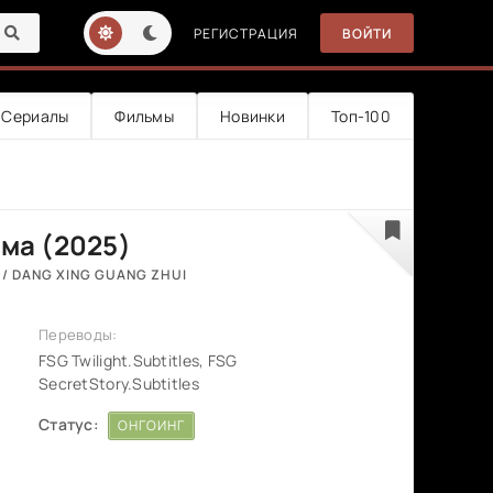
РЕГИСТРАЦИЯ
ВОЙТИ
Сериалы
Фильмы
Новинки
Топ-100
ама (2025)
 / DANG XING GUANG ZHUI
Переводы:
FSG Twilight.Subtitles, FSG
SecretStory.Subtitles
Статус:
ОНГОИНГ