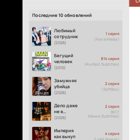
C
Последние 10 обновлений
Любимый
1 серия
сотрудник
(Force Media)
(2026)
Бегущий
814 серия
человек
(Runfast.Subtitles)
(2010)
Замужняя
2 серия
убийца
(SoftBox)
(2026)
Дело даже
2 серия
не в
(ФСГ
Мания.Subtitles)
измене
(2026)
Империя
4 серия
как выкуп
(Light Breeze)