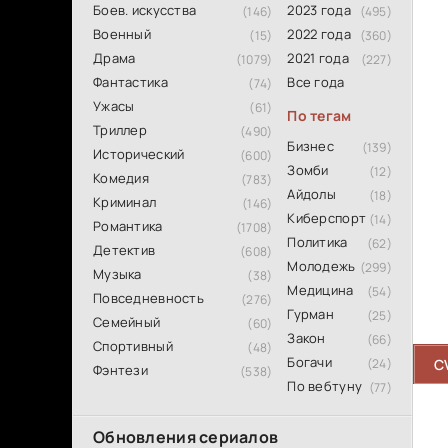
Боев. искусства
2023 года
(146)
(495)
Военный
2022 года
(15)
(360)
Драма
2021 года
(1079)
(227)
Фантастика
Все года
(74)
Ужасы
(61)
По тегам
Триллер
(490)
Бизнес
(139)
Исторический
(600)
Зомби
(12)
Комедия
(783)
Айдолы
(18)
Криминал
(146)
Киберспорт
(14)
Романтика
(1708)
Политика
(62)
Детектив
(608)
Молодежь
(299)
Музыка
(38)
Медицина
(54)
Повседневность
(276)
Гурман
(25)
Семейный
(60)
Закон
(66)
Спортивный
(48)
Богачи
(24)
C
Фэнтези
(538)
По вебтуну
(77)
Обновления сериалов