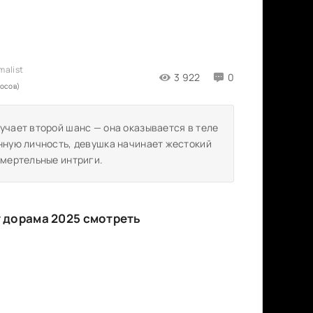
3 922
0
лосов)
учает второй шанс — она оказывается в теле
инную личность, девушка начинает жестокий
смертельные интриги.
 дорама 2025 смотреть