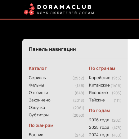
DORAMACLUB
КЛУБ ЛЮБИТЕЛЕЙ ДОРАМ
Панель навигации
Каталог
По странам
Сериалы
Корейские
(2532)
(935)
Фильмы
Китайские
(136)
(1416)
Онгоинги
Японские
(648)
(205)
Закончено
Тайские
(2013)
(111)
Озвучка
(2061)
По годам
Субтитры
(2060)
2026 года
(202)
По жанрам
2025 года
(478)
Боевик
2024 года
(246)
(480)