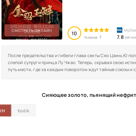
СМОТРЕТЬ ОНЛАЙН
10
7.8
2
Голосов:
(40 го
После предательства и гибели глава секты Сяо Цзинь Ю пол
слепой супруги принца Лу Чжао. Теперь, скрывая свою ист
путь мести, где за каждым поворотом ждут тайные союзы и 
Сияющее золото, пьянящий нефрит
VH
Kodik