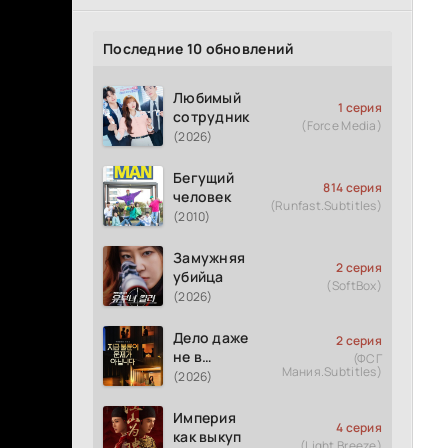
Последние 10 обновлений
Любимый
1 серия
сотрудник
(Force Media)
(2026)
Бегущий
814 серия
человек
(Runfast.Subtitles)
(2010)
Замужняя
2 серия
убийца
(SoftBox)
(2026)
Дело даже
2 серия
не в
(ФСГ
Мания.Subtitles)
измене
(2026)
Империя
4 серия
как выкуп
(Light Breeze)