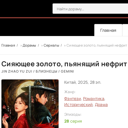
Главная
Главная
»
Дорамы
»
Сериалы
» Сияющее золото, пьянящий нефрит
Сияющее золото, пьянящий нефрит
JIN ZHAO YU ZUI / БЛИЗНЕЦЫ / GEMINI
Китай, 2025, 28 эп.
Жанр:
Фэнтези
,
Романтика
,
Исторический
,
Драма
Эпизоды:
28
серия