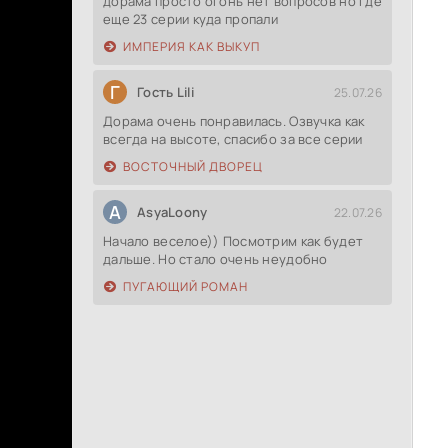
дорама просто огонь нет вопросов но где
еще 23 серии куда пропали
ИМПЕРИЯ КАК ВЫКУП
Г
Гость Lili
25.07.26
Дорама очень понравилась. Озвучка как
всегда на высоте, спасибо за все серии
ВОСТОЧНЫЙ ДВОРЕЦ
A
AsyaLoony
22.07.26
Начало веселое)) Посмотрим как будет
дальше. Но стало очень неудобно
ПУГАЮЩИЙ РОМАН