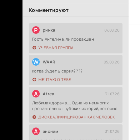
Комментируют
Р
ринка
07.08.26
Гость Ангелина, ли продакшен
УЧЕБНАЯ ГРУППА
W
WAAR
05.08.26
когда будет 9 серия????
МЕЧТАЮ О ТЕБЕ
A
Atrea
31.07.26
Любимая дорама.... Одна из немногих
пронзительно глубоких историй, которые
ДИСКВАЛИФИЦИРОВАН КАК ЧЕЛОВЕК
А
аноним
31.07.26