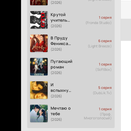
(2026)
Крутой
1 серия
учитель
(Fronda Studio)
Онидзука
(2026)
GTO
(2026)
В Пруду
6 серия
Феникса
(Light Breeze)
рождается
(2026)
весна
Пугающий
1 серия
роман
(SoftBox)
(2026)
И
5 серия
вспыхнуло
(DubLik.Tv)
пламя
(2026)
Мечтаю о
1 серия
тебе
(Проф.
Многоголосый)
(2026)