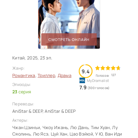
СМОТРЕТЬ ОНЛАЙН
Китай, 2025, 23 эп.
Жанр:
9.4
Романтика
,
Триллер
,
Драма
127
Голосов:
Эпизоды:
7.9
(300 голосов)
23
серия
Переводы:
AniStar & DEEP, AniStar & DEEP
Актеры:
Чжан Цзинъи, Чжоу Ижань, Лю Дань, Тим Хуан, Лу
Сяолинь, Лю Ясэ, Цуй Хан, Цао Вэйюй, У Ю, Ван Иди