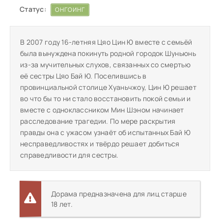
Статус:
ОНГОИНГ
В 2007 году 16-летняя Цяо Цин Ю вместе с семьёй
была вынуждена покинуть родной городок Шуньюнь
из-за мучительных слухов, связанных со смертью
её сестры Цяо Бай Ю. Поселившись в
провинциальной столице Хуаньчжоу, Цин Ю решает
во что бы то ни стало восстановить покой семьи и
вместе с одноклассником Мин Шэном начинает
расследование трагедии. По мере раскрытия
правды она с ужасом узнаёт об испытанных Бай Ю
несправедливостях и твёрдо решает добиться
справедливости для сестры.
Дорама предназначена для лиц старше
18 лет.