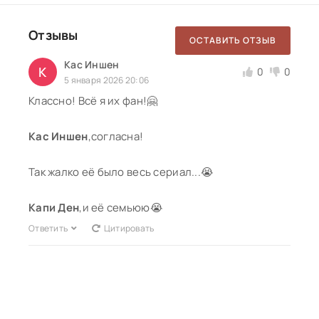
Отзывы
ОСТАВИТЬ ОТЗЫВ
Кас Иншен
К
0
0
5 января 2026 20:06
Классно! Всё я их фан!🤗
Кас Иншен
,согласна!
Так жалко её было весь сериал...😭
Капи Ден
,и её семьюю😭
Ответить
Цитировать