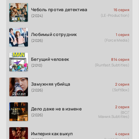
Чеболь против детектива
16 серия
(LE-Production)
(2024)
Любимый сотрудник
1 серия
(Force Media)
(2026)
Бегущий человек
814 серия
(Runfast.Subtitles)
(2010)
Замужняя убийца
2 серия
(SoftBox)
(2026)
2 серия
Дело даже не в измене
(ФСГ
(2026)
Мания.Subtitles)
Империя как выкуп
4 серия