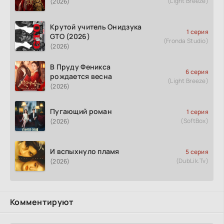
(Light Breeze)
(2026)
Крутой учитель Онидзука
1 серия
GTO (2026)
(Fronda Studio)
(2026)
В Пруду Феникса
6 серия
рождается весна
(Light Breeze)
(2026)
Пугающий роман
1 серия
(SoftBox)
(2026)
И вспыхнуло пламя
5 серия
(DubLik.Tv)
(2026)
Комментируют