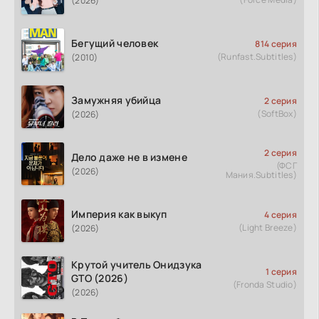
(2026)
Бегущий человек
814 серия
(Runfast.Subtitles)
(2010)
Замужняя убийца
2 серия
(SoftBox)
(2026)
2 серия
Дело даже не в измене
(ФСГ
(2026)
Мания.Subtitles)
Империя как выкуп
4 серия
(Light Breeze)
(2026)
Крутой учитель Онидзука
1 серия
GTO (2026)
(Fronda Studio)
(2026)