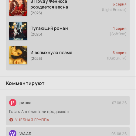
В Пруду Феникса
6 серия
рождается весна
(Light Breeze)
(2026)
Пугающий роман
1 серия
(SoftBox)
(2026)
И вспыхнуло пламя
5 серия
(DubLik.Tv)
(2026)
Комментируют
Р
ринка
07.08.26
Гость Ангелина, ли продакшен
УЧЕБНАЯ ГРУППА
W
WAAR
05.08.26