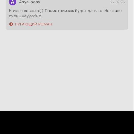
A
AsyaLoony
22.07.26
Начало веселое)) Посмотрим как будет дальше. Но стало
очень неудобно
ПУГАЮЩИЙ РОМАН