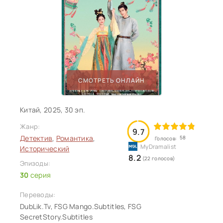
СМОТРЕТЬ ОНЛАЙН
Китай, 2025, 30 эп.
Жанр:
9.7
Детектив
,
Романтика
,
58
Голосов:
Исторический
8.2
(22 голосов)
Эпизоды:
30
серия
Переводы:
DubLik.Tv, FSG Mango.Subtitles, FSG
SecretStory.Subtitles