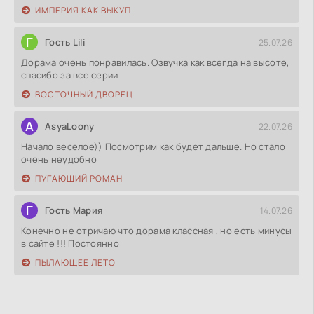
ИМПЕРИЯ КАК ВЫКУП
Г
Гость Lili
25.07.26
Дорама очень понравилась. Озвучка как всегда на высоте,
спасибо за все серии
ВОСТОЧНЫЙ ДВОРЕЦ
A
AsyaLoony
22.07.26
Начало веселое)) Посмотрим как будет дальше. Но стало
очень неудобно
ПУГАЮЩИЙ РОМАН
Г
Гость Мария
14.07.26
Конечно не отричаю что дорама классная , но есть минусы
в сайте !!! Постоянно
ПЫЛАЮЩЕЕ ЛЕТО