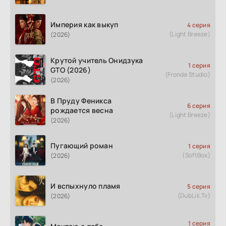
Империя как выкуп
4 серия
(Light Breeze)
(2026)
Крутой учитель Онидзука
1 серия
GTO (2026)
(Fronda Studio)
(2026)
В Пруду Феникса
6 серия
рождается весна
(Light Breeze)
(2026)
Пугающий роман
1 серия
(SoftBox)
(2026)
И вспыхнуло пламя
5 серия
(DubLik.Tv)
(2026)
1 серия