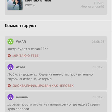
Мечтаю о тебе
(Проф.
(2026)
Многоголосый)
Комментируют
W
WAAR
05.08.26
когда будет 9 серия????
МЕЧТАЮ О ТЕБЕ
A
Atrea
31.07.26
Любимая дорама.... Одна из немногих пронзительно
глубоких историй, которые
ДИСКВАЛИФИЦИРОВАН КАК ЧЕЛОВЕК
А
аноним
31.07.26
дорама просто огонь нет вопросов но где еще 23 серии
куда пропали