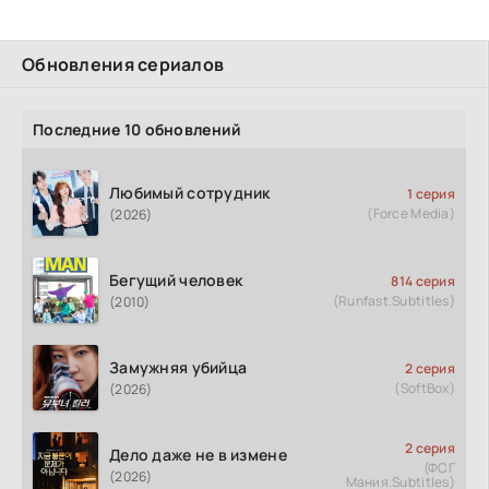
Обновления сериалов
Последние 10 обновлений
Любимый сотрудник
1 серия
(Force Media)
(2026)
Бегущий человек
814 серия
(Runfast.Subtitles)
(2010)
Замужняя убийца
2 серия
(SoftBox)
(2026)
2 серия
Дело даже не в измене
(ФСГ
(2026)
Мания.Subtitles)