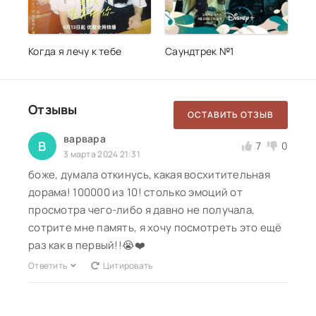
Когда я лечу к тебе
Саундтрек №1
Отзывы
ОСТАВИТЬ ОТЗЫВ
варвара
В
7
0
3 марта 2024 21:31
боже, думала откинусь, какая восхитительная
дорама! 100000 из 10! столько эмоций от
просмотра чего-либо я давно не получала,
сотрите мне память, я хочу посмотреть это ещё
раз как в первый!!😭❤️
Ответить
Цитировать