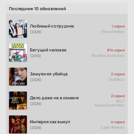
Последние 10 обновлений
Любимый сотрудник
1 серия
(Force Media)
(2026)
Бегущий человек
814 серия
(Runfast.Subtitles)
(2010)
Замужняя убийца
2 серия
(SoftBox)
(2026)
2 серия
Дело даже не в измене
(ФСГ
(2026)
Мания.Subtitles)
Империя как выкуп
4 серия
(Light Breeze)
(2026)