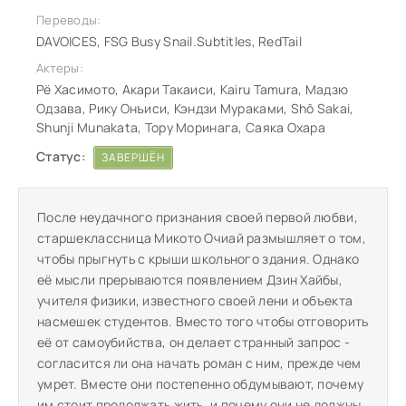
Переводы:
DAVOICES, FSG Busy Snail.Subtitles, RedTail
Актеры:
Рё Хасимото, Акари Такаиси, Kairu Tamura, Мадзю
Одзава, Рику Онъиси, Кэндзи Мураками, Shô Sakai,
Shunji Munakata, Тору Моринага, Саяка Охара
Статус:
ЗАВЕРШЁН
После неудачного признания своей первой любви,
старшеклассница Микото Очиай размышляет о том,
чтобы прыгнуть с крыши школьного здания. Однако
её мысли прерываются появлением Дзин Хайбы,
учителя физики, известного своей лени и объекта
насмешек студентов. Вместо того чтобы отговорить
её от самоубийства, он делает странный запрос -
согласится ли она начать роман с ним, прежде чем
умрет. Вместе они постепенно обдумывают, почему
им стоит продолжать жить, и почему они не должны