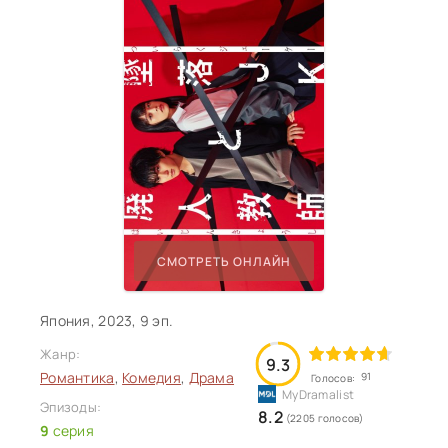
СМОТРЕТЬ ОНЛАЙН
Япония, 2023, 9 эп.
Жанр:
9.3
Романтика
,
Комедия
,
Драма
91
Голосов:
Эпизоды:
8.2
(2205 голосов)
9
серия