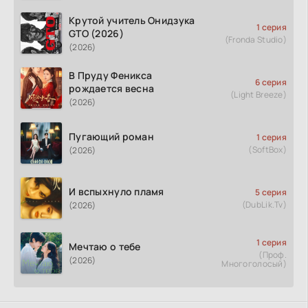
Крутой учитель Онидзука
1 серия
GTO (2026)
(Fronda Studio)
(2026)
В Пруду Феникса
6 серия
рождается весна
(Light Breeze)
(2026)
Пугающий роман
1 серия
(SoftBox)
(2026)
И вспыхнуло пламя
5 серия
(DubLik.Tv)
(2026)
1 серия
Мечтаю о тебе
(Проф.
(2026)
Многоголосый)