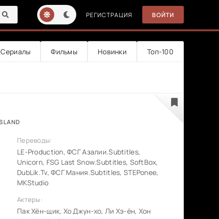
РЕГИСТРАЦИЯ
ВОЙТИ
Сериалы
Фильмы
Новинки
Топ-100
ISLAND
Переводы:
LE-Production, ФСГ Азалии.Subtitles,
Unicorn, FSG Last Snow.Subtitles, SoftBox,
DubLik.Tv, ФСГ Мания.Subtitles, STEPonee,
MKStudio
Актеры:
Пак Хён-щик, Хо Джун-хо, Ли Хэ-ён, Хон