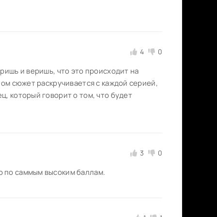
4
0
ришь и веришь, что это происходит на
том сюжет раскручивается с каждой серией,
, который говорит о том, что будет
3
0
ю по саммым высоким баллам.