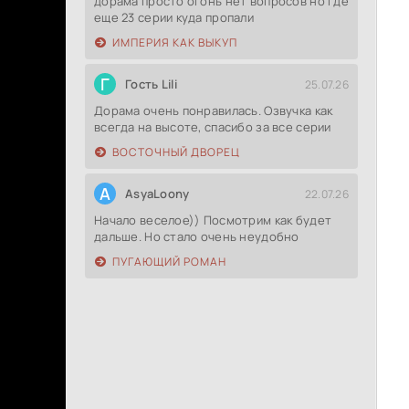
дорама просто огонь нет вопросов но где
еще 23 серии куда пропали
ИМПЕРИЯ КАК ВЫКУП
Г
Гость Lili
25.07.26
Дорама очень понравилась. Озвучка как
всегда на высоте, спасибо за все серии
ВОСТОЧНЫЙ ДВОРЕЦ
A
AsyaLoony
22.07.26
Начало веселое)) Посмотрим как будет
дальше. Но стало очень неудобно
ПУГАЮЩИЙ РОМАН