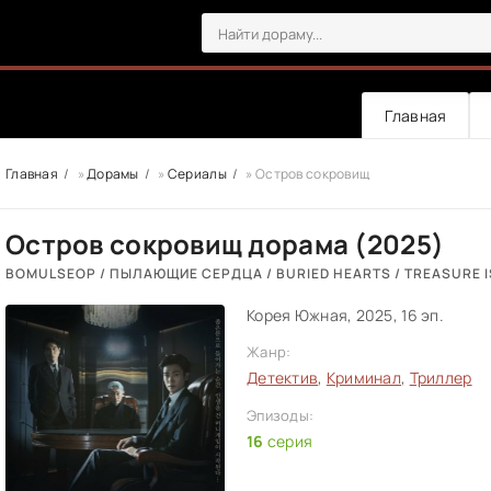
Главная
Главная
»
Дорамы
»
Сериалы
» Остров сокровищ
Остров сокровищ дорама (2025)
BOMULSEOP / ПЫЛАЮЩИЕ СЕРДЦА / BURIED HEARTS / TREASURE 
Корея Южная, 2025, 16 эп.
Жанр:
Детектив
,
Криминал
,
Триллер
Эпизоды:
16
серия