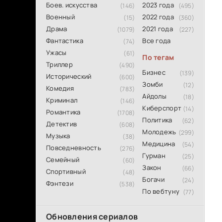
Боев. искусства
2023 года
(146)
(495)
Военный
2022 года
(15)
(360)
Драма
2021 года
(1079)
(227)
Фантастика
Все года
(74)
Ужасы
(61)
По тегам
Триллер
(490)
Бизнес
(139)
Исторический
(600)
Зомби
(12)
Комедия
(783)
Айдолы
(18)
Криминал
(146)
Киберспорт
(14)
Романтика
(1708)
Политика
(62)
Детектив
(608)
Молодежь
(299)
Музыка
(38)
Медицина
(54)
Повседневность
(276)
Гурман
(25)
Семейный
(60)
Закон
(66)
Спортивный
(48)
Богачи
(24)
Фэнтези
(538)
По вебтуну
(77)
Обновления сериалов