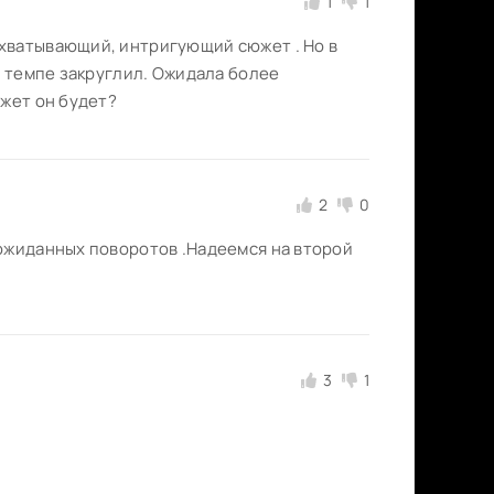
1
1
хватывающий, интригующий сюжет . Но в
в темпе закруглил. Ожидала более
ожет он будет?
2
0
еожиданных поворотов .Надеемся на второй
3
1