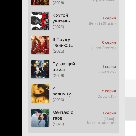
(2026)
Крутой
1 серия
учитель
(Fronda Studio)
Онидзука
(2026)
GTO
(2026)
В Пруду
6 серия
Феникса
(Light Breeze)
рождается
(2026)
весна
Пугающий
1 серия
роман
(SoftBox)
(2026)
И
5 серия
вспыхнуло
(DubLik.Tv)
пламя
(2026)
Мечтаю о
1 серия
тебе
(Проф.
Многоголосый)
(2026)