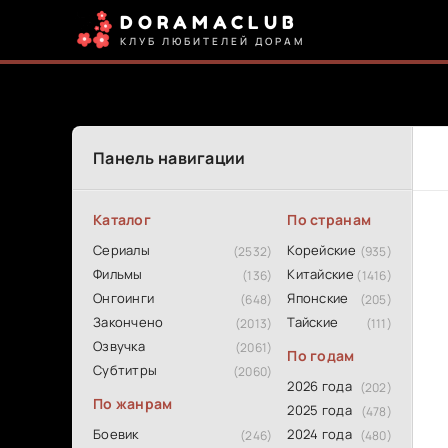
DORAMACLUB
КЛУБ ЛЮБИТЕЛЕЙ ДОРАМ
Панель навигации
Каталог
По странам
Сериалы
Корейские
(2532)
(935)
Фильмы
Китайские
(136)
(1416)
Онгоинги
Японские
(648)
(205)
Закончено
Тайские
(2013)
(111)
Озвучка
(2061)
По годам
Субтитры
(2060)
2026 года
(202)
По жанрам
2025 года
(478)
Боевик
2024 года
(246)
(480)