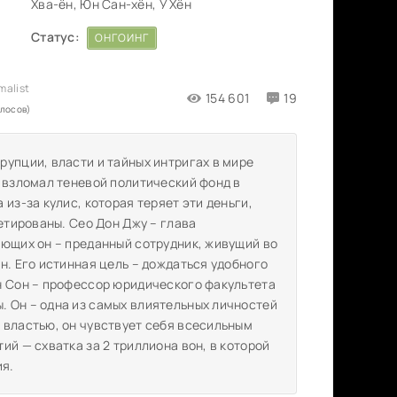
Хва-ён, Юн Сан-хён, У Хён
Статус:
ОНГОИНГ
154 601
19
олосов)
упции, власти и тайных интригах в мире
, взломал теневой политический фонд в
из-за кулис, которая теряет эти деньги,
етированы. Сео Дон Джу – глава
ающих он – преданный сотрудник, живущий во
н. Его истинная цель – дождаться удобного
н Сон – профессор юридического факультета
 Он – одна из самых влиятельных личностей
 властью, он чувствует себя всесильным
ий — схватка за 2 триллиона вон, в которой
ия.