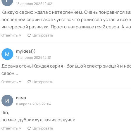
Г
13 апреля 2025 12:02
Каждую серию ждала с нетерпением. Очень понравился за
последней серии такое чувство что режиссёр устал и все 
интересной развязки. Просто напрашивается 2 сезон. А м
Ответить
Цитировать
myideal))
M
13 апреля 2025 12:01
Дорама огонь!Каждая серия - большой спектр эмоций и н
сезон...
Ответить
Цитировать
изма
И
8 апреля 2025 22:04
Ilin
,
по мне, дублик худшая из озвучек
Ответить
Цитировать