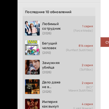
Последние 10 обновлений
Любимый
1 серия
сотрудник
(Force Media)
(2026)
C
Бегущий
814 серия
человек
(Runfast.Subtitles)
(2010)
Замужняя
2 серия
убийца
(SoftBox)
(2026)
Дело даже
2 серия
не в
(ФСГ
Мания.Subtitles)
измене
(2026)
Империя
4 серия
как выкуп
(Light Breeze)