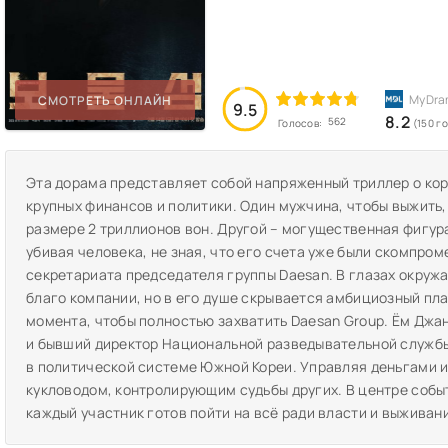
СМОТРЕТЬ ОНЛАЙН
9.5
8.2
562
Голосов:
(150 г
Эта дорама представляет собой напряженный триллер о корр
крупных финансов и политики. Один мужчина, чтобы выжить
размере 2 триллионов вон. Другой – могущественная фигура 
убивая человека, не зная, что его счета уже были скомпром
секретариата председателя группы Daesan. В глазах окруж
благо компании, но в его душе скрывается амбициозный пла
момента, чтобы полностью захватить Daesan Group. Ём Джа
и бывший директор Национальной разведывательной службы.
в политической системе Южной Кореи. Управляя деньгами и
кукловодом, контролирующим судьбы других. В центре событ
каждый участник готов пойти на всё ради власти и выживан