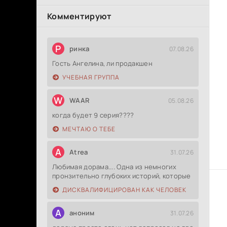
Комментируют
Р
ринка
07.08.26
Гость Ангелина, ли продакшен
УЧЕБНАЯ ГРУППА
W
WAAR
05.08.26
когда будет 9 серия????
МЕЧТАЮ О ТЕБЕ
A
Atrea
31.07.26
Любимая дорама.... Одна из немногих
пронзительно глубоких историй, которые
ДИСКВАЛИФИЦИРОВАН КАК ЧЕЛОВЕК
А
аноним
31.07.26