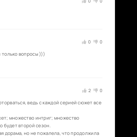
0
0
0
0
 только вопросы )))
2
0
оторваться, ведь с каждой серией сюжет все
южет; множество интриг; множество
то будет второй сезон.
ая дорама, но не пожалела, что продолжила