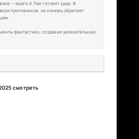
ала — враги А Лая готовят удар. В
воих противников, но и вновь обретает
дцем.
ементы фантастики, создавая увлекательную
2025 смотреть