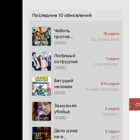
Последние 10 обновлений
Чеболь
16 серия
против
(LE-Production)
детектива
(2024)
Любимый
1 серия
сотрудник
(Force Media)
(2026)
Бегущий
814 серия
человек
(Runfast.Subtitles)
(2010)
C
Замужняя
2 серия
убийца
(SoftBox)
(2026)
Дело даже
2 серия
не в
(ФСГ