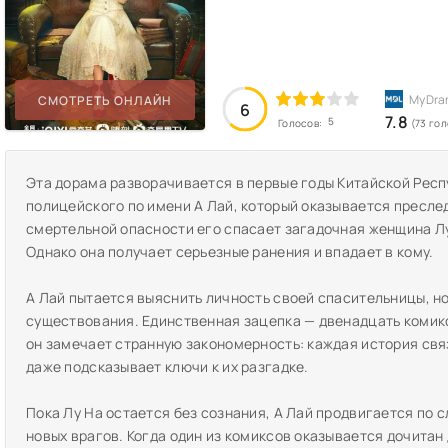
СМОТРЕТЬ ОНЛАЙН
6
7.8
5
Голосов:
(73 го
Эта дорама разворачивается в первые годы Китайской Респ
полицейского по имени А Лай, который оказывается пресле
смертельной опасности его спасает загадочная женщина Лу
Однако она получает серьезные ранения и впадает в кому.
А Лай пытается выяснить личность своей спасительницы, но
существования. Единственная зацепка — двенадцать комиксо
он замечает странную закономерность: каждая история связ
даже подсказывает ключи к их разгадке.
Пока Лу На остается без сознания, А Лай продвигается по 
новых врагов. Когда один из комиксов оказывается дочитан