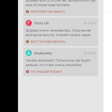
дорама просто огонь нет вопросов но где
еще 23 серии куда пропали
ИМПЕРИЯ КАК ВЫКУП
Г
Гость Lili
25.07.26
Дорама очень понравилась. Озвучка как
всегда на высоте, спасибо за все серии
ВОСТОЧНЫЙ ДВОРЕЦ
A
AsyaLoony
22.07.26
Начало веселое)) Посмотрим как будет
дальше. Но стало очень неудобно
ПУГАЮЩИЙ РОМАН