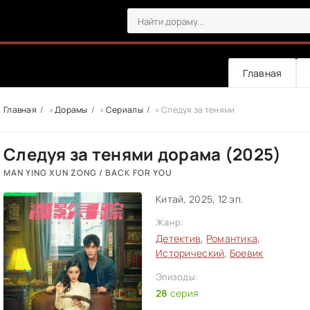
Главная
Главная
»
Дорамы
»
Сериалы
» Следуя за тенями
Следуя за тенями дорама (2025)
MAN YING XUN ZONG / BACK FOR YOU
Китай, 2025, 12 эп.
Жанр:
Детектив
,
Романтика
,
Исторический
,
Боевик
Эпизоды:
28
серия