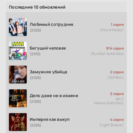
Последние 10 обновлений
Любимый сотрудник
1 серия
(Force Media)
(2026)
Бегущий человек
814 серия
(Runfast.Subtitles)
(2010)
Замужняя убийца
2 серия
(SoftBox)
(2026)
2 серия
Дело даже не в измене
(ФСГ
(2026)
Мания.Subtitles)
Империя как выкуп
4 серия
(Light Breeze)
(2026)