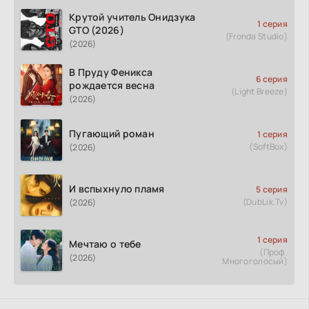
Крутой учитель Онидзука
1 серия
GTO (2026)
(Fronda Studio)
(2026)
В Пруду Феникса
6 серия
рождается весна
(Light Breeze)
(2026)
Пугающий роман
1 серия
(SoftBox)
(2026)
И вспыхнуло пламя
5 серия
(DubLik.Tv)
(2026)
1 серия
Мечтаю о тебе
(Проф.
(2026)
Многоголосый)