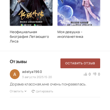
Неофициальная
Моя девушка –
биография Летающего
инопланетянка
Лиса
Отзывы
ОСТАВИТЬ ОТЗЫВ
adelya1960
A
0
0
3 августа 2025 15:20
Дорама классная,мне очень понравелась.
Ответить
Цитировать