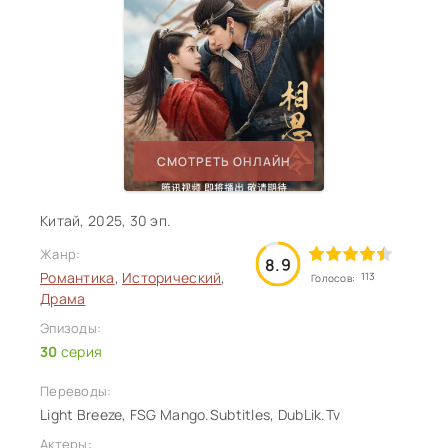
СМОТРЕТЬ ОНЛАЙН
Китай, 2025, 30 эп.
Жанр:
8.9
Романтика
,
Исторический
,
113
Голосов:
Драма
Эпизоды:
30
серия
Переводы:
Light Breeze, FSG Mango.Subtitles, DubLik.Tv
Актеры: