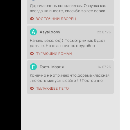
Дорама очень понравилась. Озвучка как
всегда на высоте, спасибо за все серии
ВОСТОЧНЫЙ ДВОРЕЦ
A
AsyaLoony
22.07.26
Начало веселое)) Посмотрим как будет
дальше. Но стало очень неудобно
ПУГАЮЩИЙ РОМАН
Г
Гость Мария
14.07.26
Конечно не отричаю что дорама классная
, но есть минусы в сайте !!! Постоянно
ПЫЛАЮЩЕЕ ЛЕТО