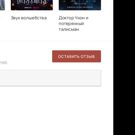
л
Звук волшебства
Доктор Чхон и
потерянный
талисман
ОСТАВИТЬ ОТЗЫВ
лей.