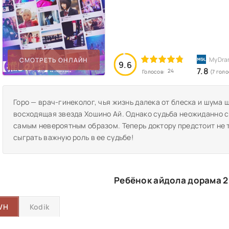
СМОТРЕТЬ ОНЛАЙН
9.6
7.8
24
Голосов:
(7 голо
Горо — врач-гинеколог, чья жизнь далека от блеска и шума 
восходящая звезда Хошино Ай. Однако судьба неожиданно с
самым невероятным образом. Теперь доктору предстоит не 
сыграть важную роль в ее судьбе!
Ребёнок айдола дорама 2
VH
Kodik