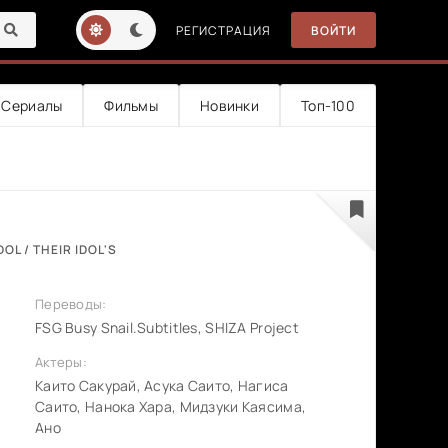
РЕГИСТРАЦИЯ
ВОЙТИ
Сериалы
Фильмы
Новинки
Топ-100
OL / THEIR IDOL'S
Переводы:
FSG Busy Snail.Subtitles, SHIZA Project
Актеры:
Каито Сакурай, Асука Саито, Нагиса
Саито, Нанока Хара, Мидзуки Каясима,
Ано