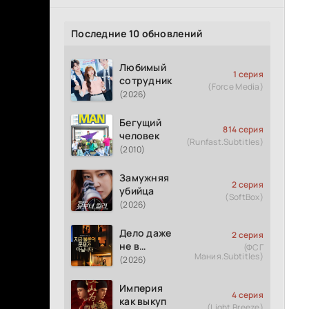
Последние 10 обновлений
Любимый
1 серия
сотрудник
(Force Media)
(2026)
Бегущий
814 серия
человек
(Runfast.Subtitles)
(2010)
Замужняя
2 серия
убийца
(SoftBox)
(2026)
Дело даже
2 серия
не в
(ФСГ
Мания.Subtitles)
измене
(2026)
Империя
4 серия
как выкуп
(Light Breeze)