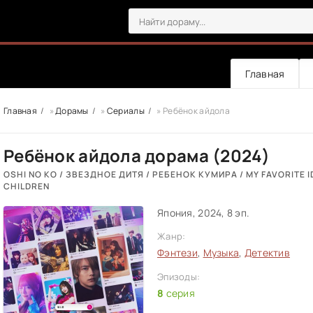
Главная
Главная
»
Дорамы
»
Сериалы
» Ребёнок айдола
Ребёнок айдола дорама (2024)
OSHI NO KO / ЗВЕЗДНОЕ ДИТЯ / РЕБЕНОК КУМИРА / MY FAVORITE ID
CHILDREN
Япония, 2024, 8 эп.
Жанр:
Фэнтези
,
Музыка
,
Детектив
Эпизоды:
8
серия