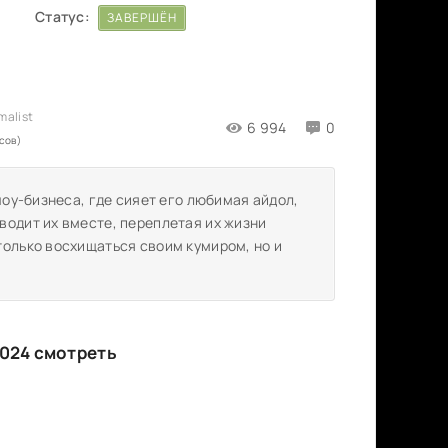
Статус:
ЗАВЕРШЁН
6 994
0
сов)
шоу-бизнеса, где сияет его любимая айдол,
водит их вместе, переплетая их жизни
только восхищаться своим кумиром, но и
024 смотреть