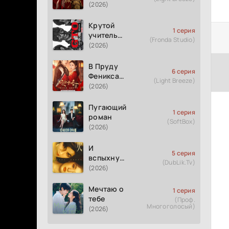
(2026)
Крутой
1 серия
учитель
(Fronda Studio)
Онидзука
(2026)
GTO
(2026)
В Пруду
6 серия
Феникса
(Light Breeze)
рождается
(2026)
весна
Пугающий
1 серия
роман
(SoftBox)
(2026)
И
5 серия
вспыхнуло
(DubLik.Tv)
пламя
(2026)
Мечтаю о
1 серия
тебе
(Проф.
Многоголосый)
(2026)