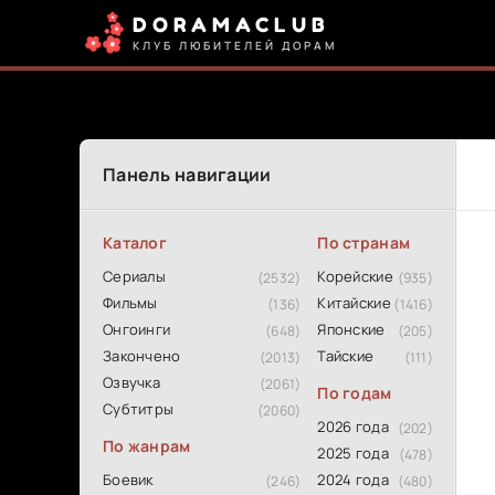
DORAMACLUB
КЛУБ ЛЮБИТЕЛЕЙ ДОРАМ
Панель навигации
Каталог
По странам
Сериалы
Корейские
(2532)
(935)
Фильмы
Китайские
(136)
(1416)
Онгоинги
Японские
(648)
(205)
Закончено
Тайские
(2013)
(111)
Озвучка
(2061)
По годам
Субтитры
(2060)
2026 года
(202)
По жанрам
2025 года
(478)
Боевик
2024 года
(246)
(480)