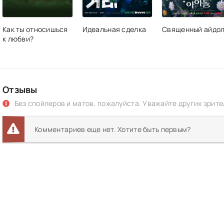
Как ты относишься
Идеальная сделка
Священный айдо
к любви?
Отзывы
Без спойлеров и матов, пожалуйста. Уважайте других зрите
Комментариев еще нет. Хотите быть первым?