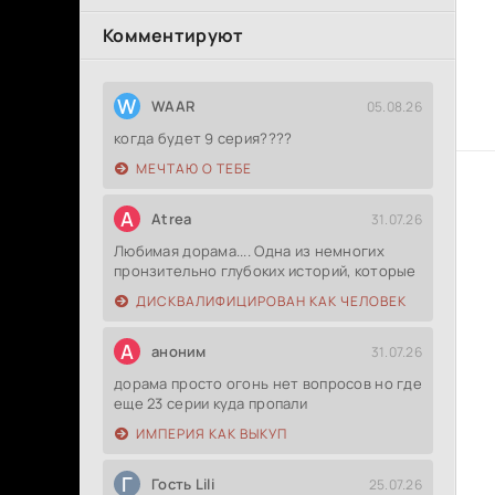
Комментируют
W
WAAR
05.08.26
когда будет 9 серия????
МЕЧТАЮ О ТЕБЕ
A
Atrea
31.07.26
Любимая дорама.... Одна из немногих
пронзительно глубоких историй, которые
ДИСКВАЛИФИЦИРОВАН КАК ЧЕЛОВЕК
А
аноним
31.07.26
дорама просто огонь нет вопросов но где
еще 23 серии куда пропали
ИМПЕРИЯ КАК ВЫКУП
Г
Гость Lili
25.07.26