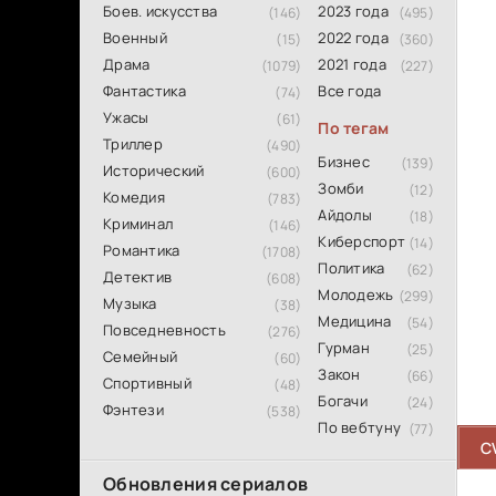
Боев. искусства
2023 года
(146)
(495)
Военный
2022 года
(15)
(360)
Драма
2021 года
(1079)
(227)
Фантастика
Все года
(74)
Ужасы
(61)
По тегам
Триллер
(490)
Бизнес
(139)
Исторический
(600)
Зомби
(12)
Комедия
(783)
Айдолы
(18)
Криминал
(146)
Киберспорт
(14)
Романтика
(1708)
Политика
(62)
Детектив
(608)
Молодежь
(299)
Музыка
(38)
Медицина
(54)
Повседневность
(276)
Гурман
(25)
Семейный
(60)
Закон
(66)
Спортивный
(48)
Богачи
(24)
Фэнтези
(538)
По вебтуну
(77)
C
Обновления сериалов