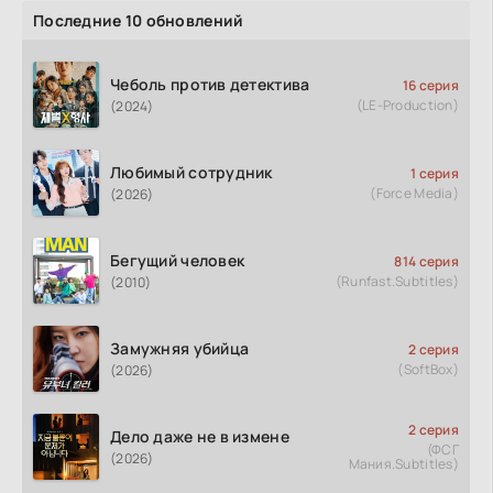
Последние 10 обновлений
Чеболь против детектива
16 серия
(LE-Production)
(2024)
Любимый сотрудник
1 серия
(Force Media)
(2026)
Бегущий человек
814 серия
(Runfast.Subtitles)
(2010)
Замужняя убийца
2 серия
(SoftBox)
(2026)
2 серия
Дело даже не в измене
(ФСГ
(2026)
Мания.Subtitles)