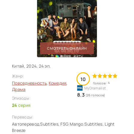
СМОТРЕТЬ ОНЛАЙН
Китай, 2024, 24 эп.
Жанр:
10
Повседневность
,
Комедия
,
4
Голосов:
Драма
8.3
(26 голосов)
Эпизоды:
24
серия
Переводы:
Автоперевод.Subtitles, FSG Mango.Subtitles, Light
Breeze