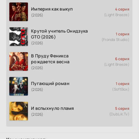
Империя как выкуп
4 серия
(Light Breeze)
(2026)
Крутой учитель Онидзука
1 серия
GTO (2026)
(Fronda Studio)
(2026)
В Пруду Феникса
6 серия
рождается весна
(Light Breeze)
(2026)
Пугающий роман
1 серия
(SoftBox)
(2026)
И вспыхнуло пламя
5 серия
(DubLik.Tv)
(2026)