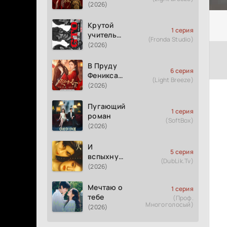
(2026)
Крутой
1 серия
учитель
(Fronda Studio)
Онидзука
(2026)
GTO
(2026)
В Пруду
6 серия
Феникса
(Light Breeze)
рождается
(2026)
весна
Пугающий
1 серия
роман
(SoftBox)
(2026)
И
5 серия
вспыхнуло
(DubLik.Tv)
пламя
(2026)
Мечтаю о
1 серия
тебе
(Проф.
Многоголосый)
(2026)