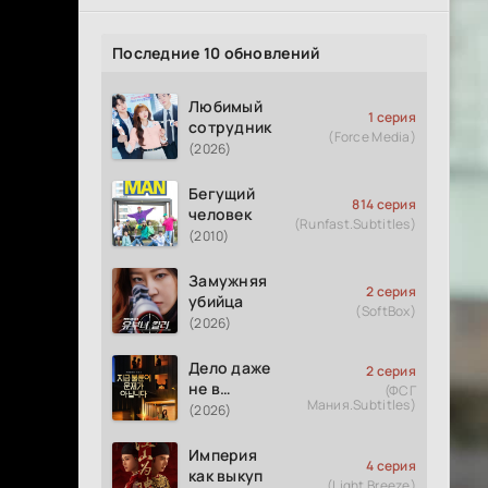
Последние 10 обновлений
Любимый
1 серия
сотрудник
(Force Media)
(2026)
Бегущий
814 серия
человек
(Runfast.Subtitles)
(2010)
Замужняя
2 серия
убийца
(SoftBox)
(2026)
Дело даже
2 серия
не в
(ФСГ
Мания.Subtitles)
измене
(2026)
Империя
4 серия
как выкуп
(Light Breeze)