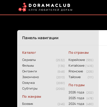
DORAMACLUB
КЛУБ ЛЮБИТЕЛЕЙ ДОРАМ
Панель навигации
Каталог
По странам
Сериалы
Корейские
(2532)
(935)
Фильмы
Китайские
(136)
(1416)
Онгоинги
Японские
(648)
(205)
Закончено
Тайские
(2013)
(111)
Озвучка
(2061)
По годам
Субтитры
(2060)
2026 года
(202)
По жанрам
2025 года
(478)
Боевик
2024 года
(246)
(480)