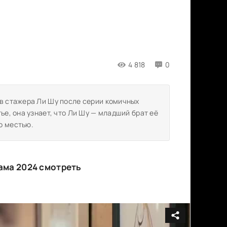
4 818
0
 в стажера Ли Шу после серии комичных
ье, она узнает, что Ли Шу — младший брат её
о местью.
ама 2024 смотреть