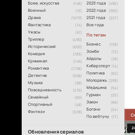
Боев. искусства
2023 года
(146)
(495)
Военный
2022 года
(15)
(360)
Драма
2021 года
(1079)
(227)
Фантастика
Все года
(74)
Ужасы
(61)
По тегам
Триллер
(490)
Бизнес
(139)
Исторический
(600)
Зомби
(12)
Комедия
(783)
Айдолы
(18)
Криминал
(146)
Киберспорт
(14)
Романтика
(1708)
Политика
(62)
Детектив
(608)
Молодежь
(299)
Музыка
(38)
Медицина
(54)
Повседневность
(276)
Гурман
(25)
Семейный
(60)
Закон
(66)
Спортивный
(48)
Богачи
(24)
Фэнтези
(538)
С
По вебтуну
(77)
Обновления сериалов