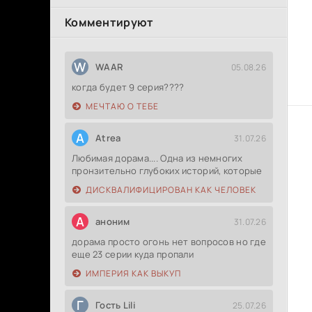
Комментируют
W
WAAR
05.08.26
когда будет 9 серия????
МЕЧТАЮ О ТЕБЕ
A
Atrea
31.07.26
Любимая дорама.... Одна из немногих
пронзительно глубоких историй, которые
ДИСКВАЛИФИЦИРОВАН КАК ЧЕЛОВЕК
А
аноним
31.07.26
дорама просто огонь нет вопросов но где
еще 23 серии куда пропали
ИМПЕРИЯ КАК ВЫКУП
Г
Гость Lili
25.07.26