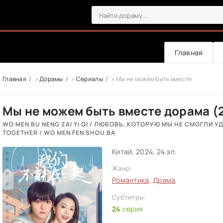
Главная
Главная
»
Дорамы
»
Сериалы
» Мы не можем быть вместе
Мы не можем быть вместе дорама (
WO MEN BU NENG ZAI YI QI / ЛЮБОВЬ, КОТОРУЮ МЫ НЕ СМОГЛИ УД
TOGETHER / WO MEN FEN SHOU BA
Китай, 2024, 24 эп.
Жанр:
Романтика
,
Драма
Субтитры:
24
серия