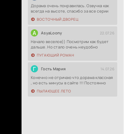
Дорама очень понравилась. Озвучка как
всегда на высоте, спасибо за все серии
ВОСТОЧНЫЙ ДВОРЕЦ
A
AsyaLoony
22.07.26
Начало веселое)) Посмотрим как будет
дальше. Но стало очень неудобно
ПУГАЮЩИЙ РОМАН
Г
Гость Мария
14.07.26
Конечно не отричаю что дорама классная
, но есть минусы в сайте !!! Постоянно
ПЫЛАЮЩЕЕ ЛЕТО