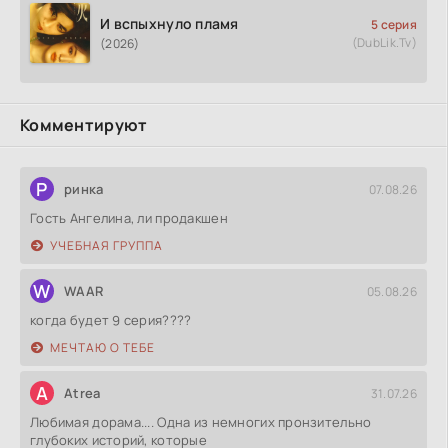
И вспыхнуло пламя
5 серия
(DubLik.Tv)
(2026)
Комментируют
Р
ринка
07.08.26
Гость Ангелина, ли продакшен
УЧЕБНАЯ ГРУППА
W
WAAR
05.08.26
когда будет 9 серия????
МЕЧТАЮ О ТЕБЕ
A
Atrea
31.07.26
Любимая дорама.... Одна из немногих пронзительно
глубоких историй, которые