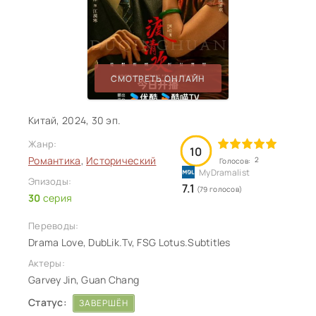
СМОТРЕТЬ ОНЛАЙН
Китай, 2024, 30 эп.
Жанр:
10
Романтика
,
Исторический
2
Голосов:
Эпизоды:
7.1
(79 голосов)
30
серия
Переводы:
Drama Love, DubLik.Tv, FSG Lotus.Subtitles
Актеры:
Garvey Jin, Guan Chang
Статус:
ЗАВЕРШЁН