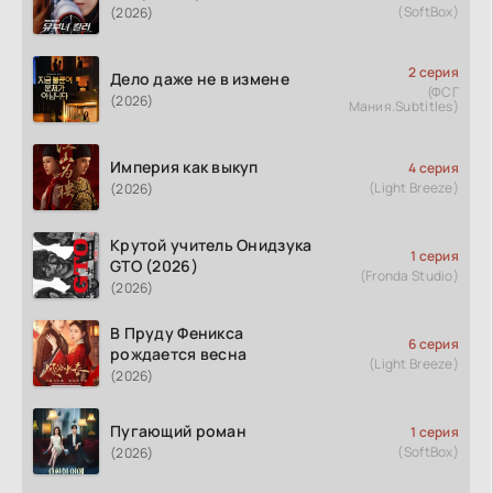
(SoftBox)
(2026)
2 серия
Дело даже не в измене
(ФСГ
(2026)
Мания.Subtitles)
Империя как выкуп
4 серия
(Light Breeze)
(2026)
Крутой учитель Онидзука
1 серия
GTO (2026)
(Fronda Studio)
(2026)
В Пруду Феникса
6 серия
рождается весна
(Light Breeze)
(2026)
Пугающий роман
1 серия
(SoftBox)
(2026)