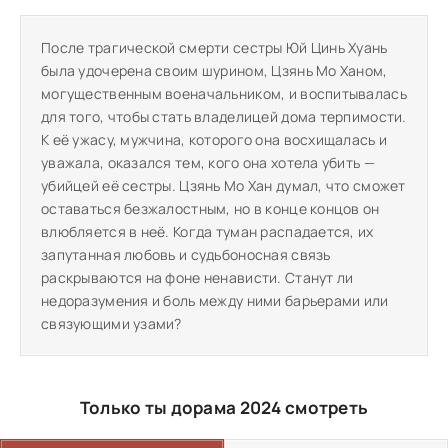
После трагической смерти сестры Юй Цинь Хуань
была удочерена своим шурином, Цзянь Мо Ханом,
могущественным военачальником, и воспитывалась
для того, чтобы стать владелицей дома терпимости.
К её ужасу, мужчина, которого она восхищалась и
уважала, оказался тем, кого она хотела убить —
убийцей её сестры. Цзянь Мо Хан думал, что сможет
оставаться безжалостным, но в конце концов он
влюбляется в неё. Когда туман распадается, их
запутанная любовь и судьбоносная связь
раскрываются на фоне ненависти. Станут ли
недоразумения и боль между ними барьерами или
связующими узами?
Только ты дорама 2024 смотреть