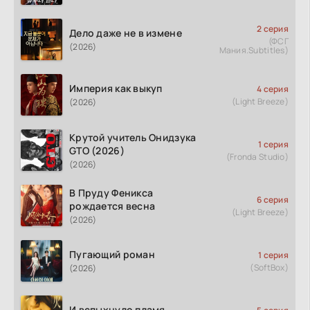
2 серия
Дело даже не в измене
(ФСГ
(2026)
Мания.Subtitles)
Империя как выкуп
4 серия
(Light Breeze)
(2026)
Крутой учитель Онидзука
1 серия
GTO (2026)
(Fronda Studio)
(2026)
В Пруду Феникса
6 серия
рождается весна
(Light Breeze)
(2026)
Пугающий роман
1 серия
(SoftBox)
(2026)
И вспыхнуло пламя