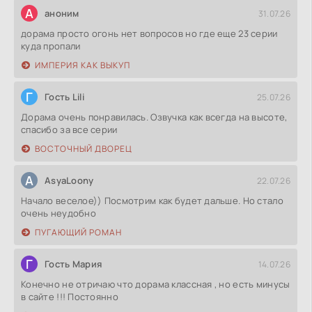
А
аноним
31.07.26
дорама просто огонь нет вопросов но где еще 23 серии
куда пропали
ИМПЕРИЯ КАК ВЫКУП
Г
Гость Lili
25.07.26
Дорама очень понравилась. Озвучка как всегда на высоте,
спасибо за все серии
ВОСТОЧНЫЙ ДВОРЕЦ
A
AsyaLoony
22.07.26
Начало веселое)) Посмотрим как будет дальше. Но стало
очень неудобно
ПУГАЮЩИЙ РОМАН
Г
Гость Мария
14.07.26
Конечно не отричаю что дорама классная , но есть минусы
в сайте !!! Постоянно