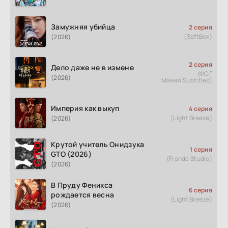
Замужняя убийца
2 серия
(SoftBox)
(2026)
2 серия
Дело даже не в измене
(ФСГ
(2026)
Мания.Subtitles)
Империя как выкуп
4 серия
(Light Breeze)
(2026)
Крутой учитель Онидзука
1 серия
GTO (2026)
(Fronda Studio)
(2026)
В Пруду Феникса
6 серия
рождается весна
(Light Breeze)
(2026)