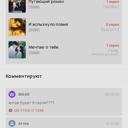
Пугающий роман
1 серия
(SoftBox)
(2026)
И вспыхнуло пламя
5 серия
(DubLik.Tv)
(2026)
1 серия
Мечтаю о тебе
(Проф.
(2026)
Многоголосый)
Комментируют
W
WAAR
05.08.26
когда будет 9 серия????
МЕЧТАЮ О ТЕБЕ
A
Atrea
31.07.26