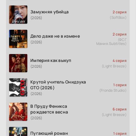
Замужняя убийца
2 серия
(SoftBox)
(2026)
2 серия
Дело даже не в измене
(ФСГ
(2026)
Мания.Subtitles)
Империя как выкуп
4 серия
(Light Breeze)
(2026)
Крутой учитель Онидзука
1 серия
GTO (2026)
(Fronda Studio)
(2026)
В Пруду Феникса
6 серия
рождается весна
(Light Breeze)
(2026)
Пугающий роман
1 серия