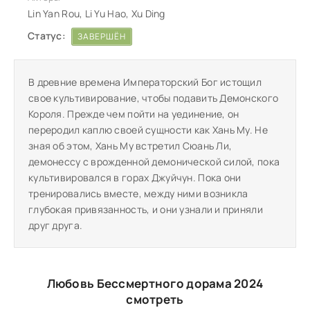
Lin Yan Rou, Li Yu Hao, Xu Ding
Статус:
ЗАВЕРШЁН
В древние времена Императорский Бог истощил
свое культивирование, чтобы подавить Демонского
Короля. Прежде чем пойти на уединение, он
переродил каплю своей сущности как Хань Му. Не
зная об этом, Хань Му встретил Сюань Ли,
демонессу с врожденной демонической силой, пока
культивировался в горах Джуйчун. Пока они
тренировались вместе, между ними возникла
глубокая привязанность, и они узнали и приняли
друг друга.
Любовь Бессмертного дорама 2024
смотреть