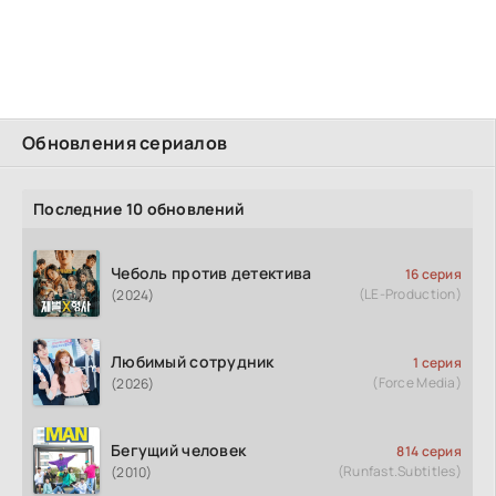
Обновления сериалов
Последние 10 обновлений
Чеболь против детектива
16 серия
(LE-Production)
(2024)
Любимый сотрудник
1 серия
(Force Media)
(2026)
Бегущий человек
814 серия
(Runfast.Subtitles)
(2010)