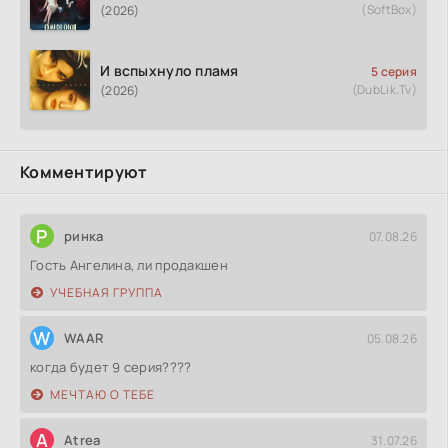
(SoftBox)
(2026)
И вспыхнуло пламя
5 серия
(DubLik.Tv)
(2026)
Комментируют
Р
ринка
07.08.26
Гость Ангелина, ли продакшен
УЧЕБНАЯ ГРУППА
W
WAAR
05.08.26
когда будет 9 серия????
МЕЧТАЮ О ТЕБЕ
A
Atrea
31.07.26