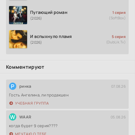
Пугающий роман
1 серия
(SoftBox)
(2026)
И вспыхнуло пламя
5 серия
(DubLik.Tv)
(2026)
Комментируют
Р
ринка
07.08.26
Гость Ангелина, ли продакшен
УЧЕБНАЯ ГРУППА
W
WAAR
05.08.26
когда будет 9 серия????
МЕЧТАЮ О ТЕБЕ