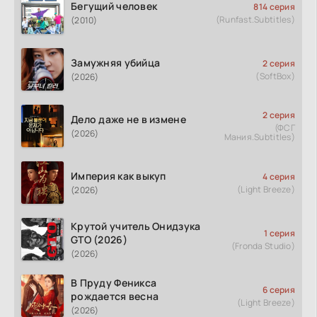
Бегущий человек
814 серия
(Runfast.Subtitles)
(2010)
Замужняя убийца
2 серия
(SoftBox)
(2026)
2 серия
Дело даже не в измене
(ФСГ
(2026)
Мания.Subtitles)
Империя как выкуп
4 серия
(Light Breeze)
(2026)
Крутой учитель Онидзука
1 серия
GTO (2026)
(Fronda Studio)
(2026)
В Пруду Феникса
6 серия
рождается весна
(Light Breeze)
(2026)