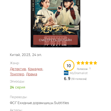
СМОТРЕТЬ ОНЛАЙН
Китай, 2023, 24 эп.
Жанр:
10
Детектив
,
Комедия
,
1
Голосов:
Триллер
,
Драма
6.9
(10 голосов)
Эпизоды:
24
серия
Переводы:
ФСГ Ехидные дорамщицы.Subtitles
Актеры: