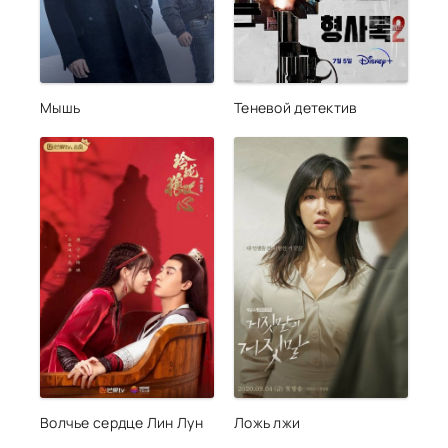
Мышь
Теневой детектив
Волчье сердце Лин Лун
Ложь лжи