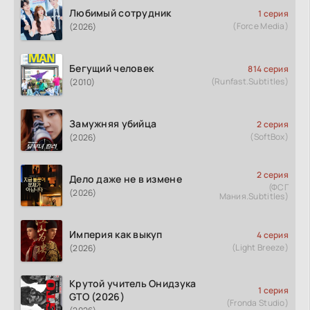
Любимый сотрудник
1 серия
(Force Media)
(2026)
Бегущий человек
814 серия
(Runfast.Subtitles)
(2010)
Замужняя убийца
2 серия
(SoftBox)
(2026)
2 серия
Дело даже не в измене
(ФСГ
(2026)
Мания.Subtitles)
Империя как выкуп
4 серия
(Light Breeze)
(2026)
Крутой учитель Онидзука
1 серия
GTO (2026)
(Fronda Studio)