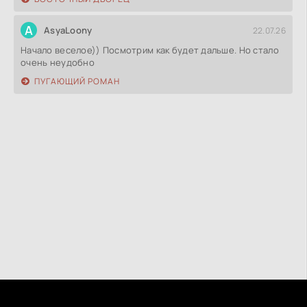
A
AsyaLoony
22.07.26
Начало веселое)) Посмотрим как будет дальше. Но стало
очень неудобно
ПУГАЮЩИЙ РОМАН