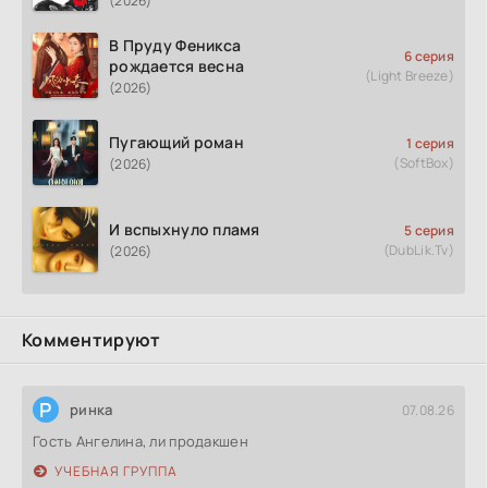
(2026)
В Пруду Феникса
6 серия
рождается весна
(Light Breeze)
(2026)
Пугающий роман
1 серия
(SoftBox)
(2026)
И вспыхнуло пламя
5 серия
(DubLik.Tv)
(2026)
Комментируют
Р
ринка
07.08.26
Гость Ангелина, ли продакшен
УЧЕБНАЯ ГРУППА