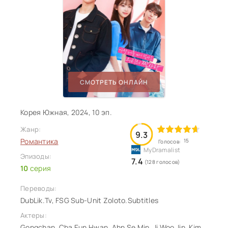
СМОТРЕТЬ ОНЛАЙН
Корея Южная, 2024, 10 эп.
Жанр:
9.3
Романтика
15
Голосов:
Эпизоды:
7.4
(128 голосов)
10
серия
Переводы:
DubLik.Tv, FSG Sub-Unit Zoloto.Subtitles
Актеры:
Gongchan, Cha Eun Hwan, Ahn Se Min, Ji Woo Jin, Kim